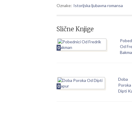
Oznake:
Istorijska ljubavna romansa
Slične Knjige
Pobed
Od Fre
0
Bakma
Doba
Poroka
0
Dipti K