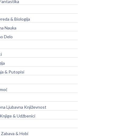
Fantastika
vreda & Biologija
na Nauka
no Delo
ci
ija
ja & Putopisi
moć
na Ljubavna Književnost
 Knjige & Udžbenici
, Zabava & Hobi