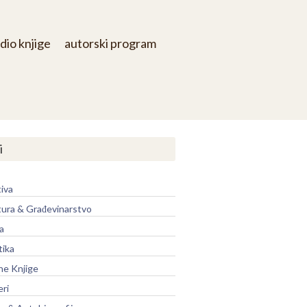
dio knjige
autorski program
i
iva
tura & Građevinarstvo
a
tika
ne Knjige
eri