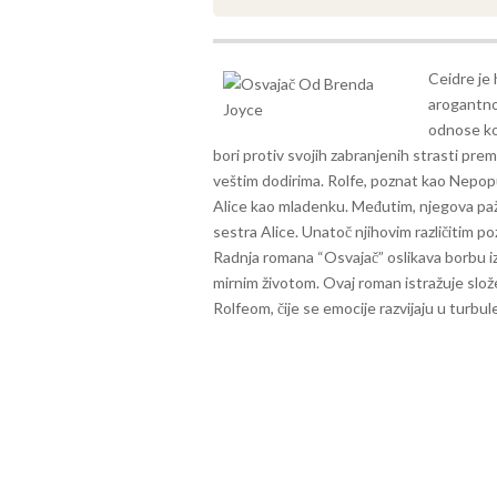
Ceidre je 
arogantno
odnose koj
bori protiv svojih zabranjenih strasti prem
veštim dodirima.
Rolfe, poznat kao Nepopu
Alice kao mladenku. Međutim, njegova pažn
sestra Alice. Unatoč njihovim različitim p
Radnja romana “Osvajač” oslikava borbu izme
mirnim životom. Ovaj roman istražuje slo
Rolfeom, čije se emocije razvijaju u tur