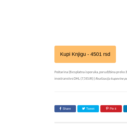
Kupi Knjigu - 4501 rsd
Poštarina (Besplatna isporuka, porudžbina preko 3
inostranstvo DHL (7,5 EUR) |
Realizacija kupovine p
Share
Tweet
Pin it