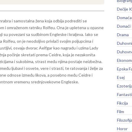
Biografi
Dečije K
Domaća 
hrabra i samostalna žena koja odbija podrediti se
Domaći
m i omraženom ratniku Rolfeu. Ona je upletena u opasne
i su povezani sa sudbinom Engleske i kraljeva. Iako se
Drama
a Rolfeu, on je neodoljivo privlači svojim poljupcima i
Duhovni
stljivi, osvaja dvorac Aelfgar kao nagradu i uzima Lady
Duhovno
ja počinje skretati prema Ceidre, koja je nezakonita
Ekonomi
ozicijama i sukobima, strast među njima postaje neizbežna.
đu ljubavi i osvete, vere i strasti, te ratovanja i želje za
Epska F
žene odnose između likova, a posebno među Ceidre i
Esej
bulentnom vremenu srednjovekovne Engleske.
Ezoterij
Fantast
Fikcija
Film
Filozofij
Horor