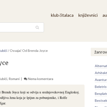
klub čitalaca
književnici
au
aga
ubići
/
Osvajač Od Brenda Joyce
žanrov
yce
Alternat
Arhitek
ubići
,
Romani
Nema komentara
Avantur
Beletris
e Brende Joyce koji se odvija u srednjovekovnoj Engleskoj.
Besplat
odljiva žena koja je špijun za pobunjenike, i Rolfe
Bestsel
fgar.