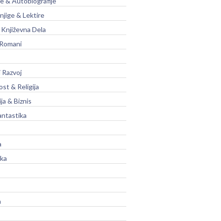
je & Autobiografije
njige & Lektire
Književna Dela
 Romani
 Razvoj
st & Religija
ja & Biznis
antastika
a
ika
a