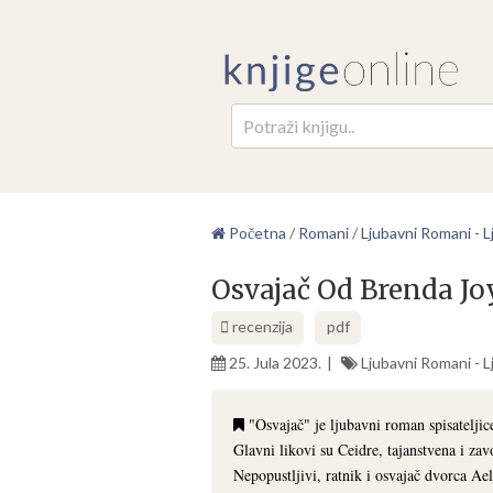
Pretr
Početna
/
Romani
/
Ljubavni Romani - Lj
Osvajač Od Brenda Jo
recenzija
pdf
25. Jula 2023.
Ljubavni Romani - Lj
"Osvajač" je ljubavni roman spisateljic
Glavni likovi su Ceidre, tajanstvena i zav
Nepopustljivi, ratnik i osvajač dvorca Ael