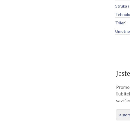
Struka i
Tehnolo
Trileri
Umetnos
Jeste
Promov
ljubite
savrše
autor