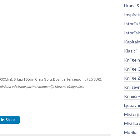
Hrana &
Inspirat
Istorija 
Istorijsk
Kapitaln
Klasici
Knjige 
Knjige O
Knjige Z
000din): Srbija 180din Crna Gora, Bosna i Hercegovina (8,5 EUR),
održana od strane partner kompanije Korisna Knjiga d.o.o
Književ
Krimići 
Ljubavni
Misterij
Share
Mistika 
Muzika