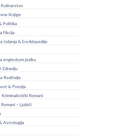
 Kulinarstvo
ivne Knjige
& Politika
a Fikcija
a Izdanja & Enciklopedije
na engleskom jeziku
 Zdravlju
a Roditelje
nost & Poezija
– Kriminalistički Romani
 Romani – Ljubići
a
& Astrologija