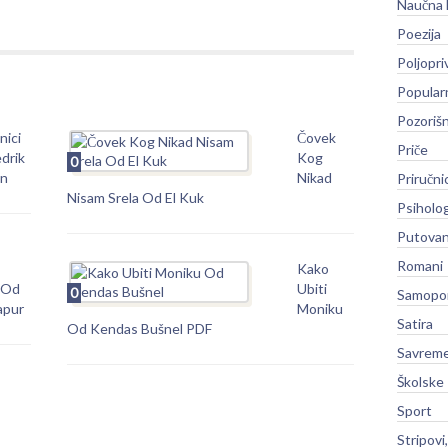
Naučna 
Poezija
Poljopri
Popular
Pozoriš
nici
Čovek
Priče
drik
Kog
0
n
Nikad
Priručni
Nisam Srela Od El Kuk
Psiholog
Putovan
Romani
Kako
 Od
Ubiti
0
Samopo
apur
Moniku
Satira
Od Kendas Bušnel PDF
Savreme
Školske
Sport
Stripovi