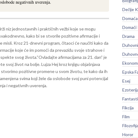
Biografi
 oslobode negativnih uverenja.
Dečije K
Domaća 
Domaći
rži niz jednostavnih i praktičnih vežbi koje se mogu
svakodnevno, kako bi se stvorile pozitivne afirmacije i
Drama
e misli. Kroz 21-dnevni program, čitaoci će naučiti kako da
Duhovni
firmacije koje će im pomoći da prevaziđu svoje strahove i
Duhovno
aspekte svog života.
“Ovladajte afirmacijama za 21. dan” je
Ekonomi
e svoj život na bolje. Lujza Hej kroz knjigu objašnjava
stvorimo pozitivne promene u svom životu, te kako da ih
Epska F
 namenjena svima koji žele da oslobode svoj puni potencijal
Esej
nja i negativnih uverenja.
Ezoterij
Fantast
Fikcija
Film
Filozofij
Horor