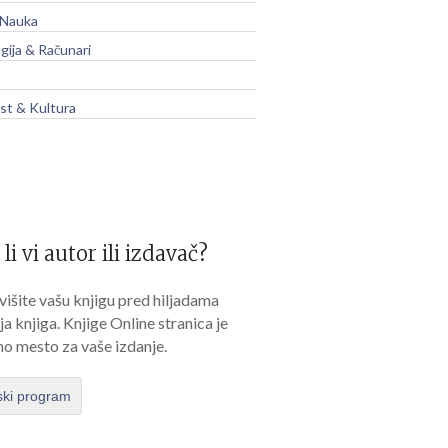
 Nauka
gija & Računari
t & Kultura
 li vi autor ili izdavač?
išite vašu knjigu pred hiljadama
lja knjiga. Knjige Online stranica je
no mesto za vaše izdanje.
ski program