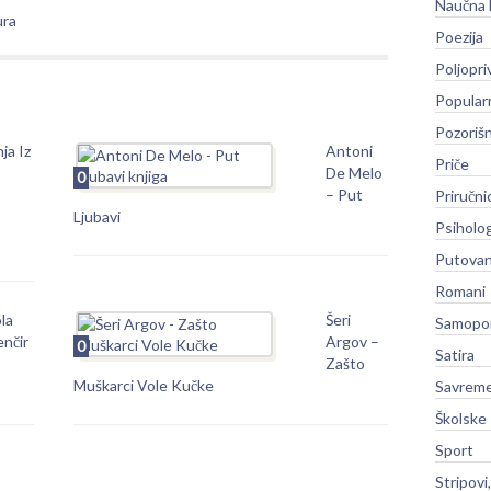
Naučna 
ura
Poezija
Poljopri
Popular
Pozoriš
ja Iz
Antoni
Priče
De Melo
0
– Put
Priručni
Ljubavi
Psiholog
Putovan
Romani
la
Šeri
Samopo
nčir
Argov –
0
Satira
Zašto
Muškarci Vole Kučke
Savreme
Školske
Sport
Stripovi