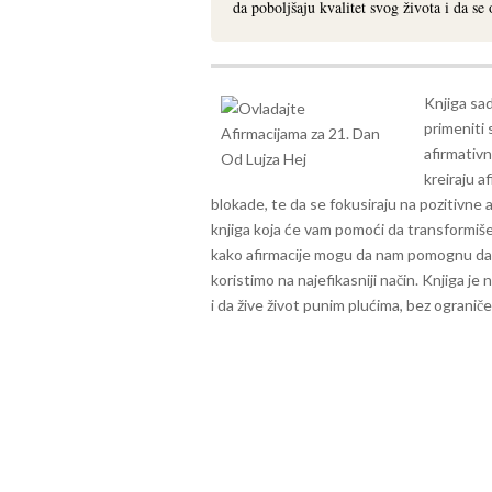
da poboljšaju kvalitet svog života i da se
Knjiga sad
primeniti 
afirmativn
kreiraju a
blokade, te da se fokusiraju na pozitivne 
knjiga koja će vam pomoći da transformišet
kako afirmacije mogu da nam pomognu da 
koristimo na najefikasniji način. Knjiga je
i da žive život punim plućima, bez ograniče