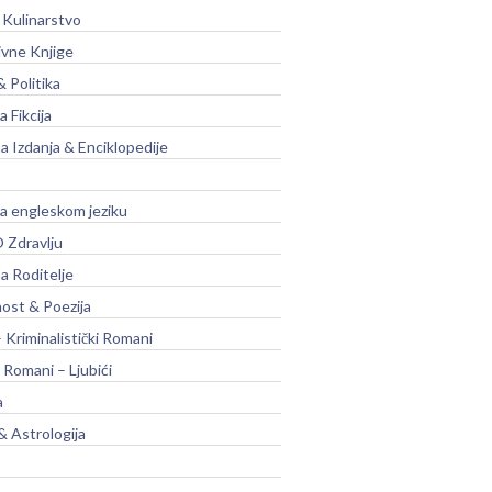
 Kulinarstvo
ivne Knjige
& Politika
a Fikcija
a Izdanja & Enciklopedije
na engleskom jeziku
 Zdravlju
a Roditelje
nost & Poezija
– Kriminalistički Romani
 Romani – Ljubići
a
& Astrologija