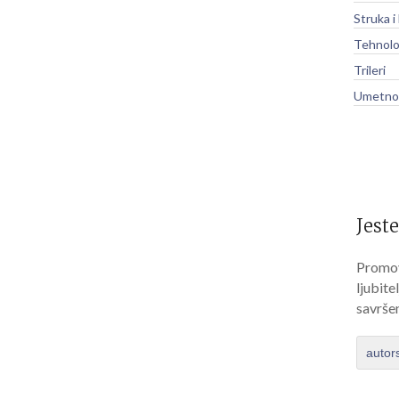
Struka i
Tehnolo
Trileri
Umetnos
Jeste
Promov
ljubite
savrše
autor