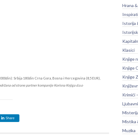
Hrana &
Inspirat
Istorija 
Istorijsk
Kapitaln
Klasici
Knjige 
Knjige O
Knjige Z
000din): Srbija 180din Crna Gora, Bosna i Hercegovina (8,5 EUR),
održana od strane partner kompanije Korisna Knjiga d.o.o
Književ
Krimići 
Ljubavni
Misterij
Share
Mistika 
Muzika