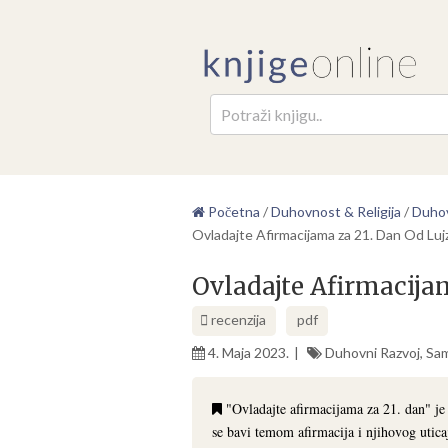
Pretr
Početna
/
Duhovnost & Religija
/
Duhov
Ovladajte Afirmacijama za 21. Dan Od Luj
Ovladajte Afirmacijam
recenzija
pdf
4. Maja 2023.
Duhovni Razvoj
,
Sa
"Ovladajte afirmacijama za 21. dan" je 
se bavi temom afirmacija i njihovog uticaj