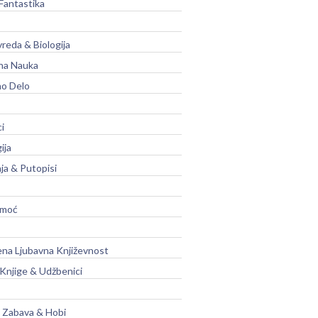
Fantastika
vreda & Biologija
na Nauka
no Delo
ci
ija
ja & Putopisi
moć
na Ljubavna Književnost
 Knjige & Udžbenici
, Zabava & Hobi