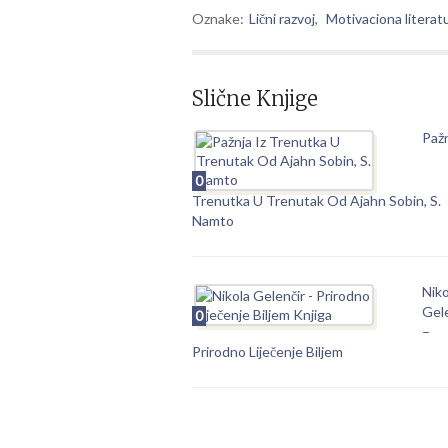
Oznake:
Lični razvoj
,
Motivaciona literat
Slične Knjige
Pažn
0
Trenutka U Trenutak Od Ajahn Sobin, S.
Namto
Niko
Gele
0
–
Prirodno Liječenje Biljem