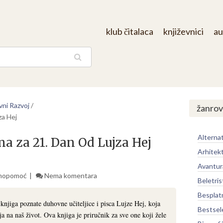
klub čitalaca
književnici
au
aga
ni Razvoj
/
žanrov
za Hej
Alternat
a za 21. Dan Od Lujza Hej
Arhitek
Avantur
mopomoć
Nema komentara
Beletris
Besplat
knjiga poznate duhovne učiteljice i pisca Lujze Hej, koja
Bestsel
a na naš život. Ova knjiga je priručnik za sve one koji žele