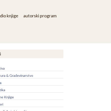
dio knjige
autorski program
i
iva
tura & Građevinarstvo
a
tika
ne Knjige
eri