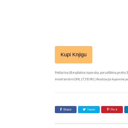
Kupi Knjigu
Poštarina (Besplatna isporuka, porudžbina preko 3
inostranstvo DHL (7,5 EUR) |
Realizacija kupovine p
Share
Tweet
Pin it