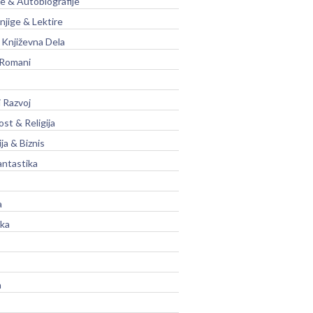
je & Autobiografije
njige & Lektire
Književna Dela
 Romani
 Razvoj
st & Religija
ja & Biznis
antastika
a
ika
a