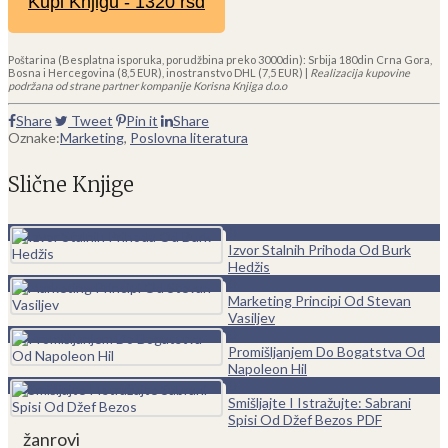
Kupi Knjigu - 1320 rsd
Poštarina (Besplatna isporuka, porudžbina preko 3000din): Srbija 180din Crna Gora,
Bosna i Hercegovina (8,5 EUR), inostranstvo DHL (7,5 EUR) |
Realizacija kupovine
podržana od strane partner kompanije Korisna Knjiga d.o.o
Share
Tweet
Pin it
Share
Oznake:
Marketing
,
Poslovna literatura
Slične Knjige
0
Izvor Stalnih Prihoda Od Burk
Hedžis
0
Marketing Principi Od Stevan
Vasiljev
0
Promišljanjem Do Bogatstva Od
Napoleon Hil
0
Smišljajte I Istražujte: Sabrani
Spisi Od Džef Bezos PDF
žanrovi