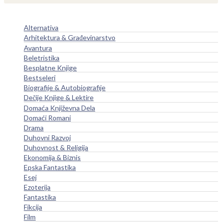
Alternativa
Arhitektura & Građevinarstvo
Avantura
Beletristika
Besplatne Knjige
Bestseleri
Biografije & Autobiografije
Dečije Knjige & Lektire
Domaća Književna Dela
Domaći Romani
Drama
Duhovni Razvoj
Duhovnost & Religija
Ekonomija & Biznis
Epska Fantastika
Esej
Ezoterija
Fantastika
Fikcija
Film