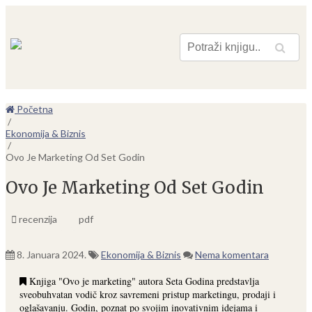
Pretraga
Početna
/
Ekonomija & Biznis
/
Ovo Je Marketing Od Set Godin
Ovo Je Marketing Od Set Godin
recenzija
pdf
8. Januara 2024.
Ekonomija & Biznis
Nema komentara
Knjiga "Ovo je marketing" autora Seta Godina predstavlja
sveobuhvatan vodič kroz savremeni pristup marketingu, prodaji i
oglašavanju. Godin, poznat po svojim inovativnim idejama i