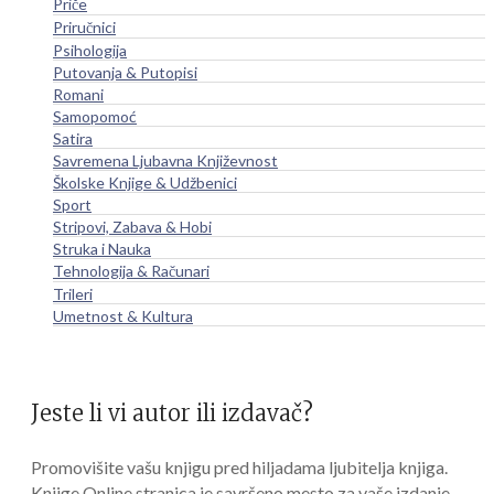
Priče
Priručnici
Psihologija
Putovanja & Putopisi
Romani
Samopomoć
Satira
Savremena Ljubavna Književnost
Školske Knjige & Udžbenici
Sport
Stripovi, Zabava & Hobi
Struka i Nauka
Tehnologija & Računari
Trileri
Umetnost & Kultura
Jeste li vi autor ili izdavač?
Promovišite vašu knjigu pred hiljadama ljubitelja knjiga.
Knjige Online stranica je savršeno mesto za vaše izdanje.