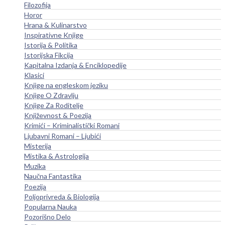
Filozofija
Horor
Hrana & Kulinarstvo
Inspirativne Knjige
Istorija & Politika
Istorijska Fikcija
Kapitalna Izdanja & Enciklopedije
Klasici
Knjige na engleskom jeziku
Knjige O Zdravlju
Knjige Za Roditelje
Književnost & Poezija
Krimići – Kriminalistički Romani
Ljubavni Romani – Ljubići
Misterija
Mistika & Astrologija
Muzika
Naučna Fantastika
Poezija
Poljoprivreda & Biologija
Popularna Nauka
Pozorišno Delo