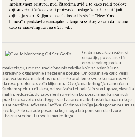
inspirativnom pristupu, nudi čitaocima uvid u to kako raditi poslove
koji su važni i kako stvoriti proizvode i usluge koje će ceniti ljudi
kojima je stalo. Knjiga je postala instant bestseler "New York
Timesa" i predstavlja esencijalno čitanje za svakog ko želi da razume
kako se marketing razvija u 21. veku.
Godin naglašava važnost
empatije, povezanosti i
emocionalnog rada u
marketingu, umesto tradicionalnih taktika koje se oslanjaju na
agresivno oglašavanje i neželjene poruke. On objašnjava kako veliki
trgovci koriste marketing ne da reše probleme svoje kompanije, već
da reše probleme svojih klijenata.
“Ovo je marketing” je namenjena
širokom spektru čitalaca, od osnivača tehnoloških startupova, vlasnika
malih preduzeća, do zaposlenih u velikim korporacijama. Knjiga nudi
praktične savete i strategije za stvaranje marketinških kampanja koje
su autentične, efikasne i etičke. Godinova knjiga je dragocen resurs za
sve koji žele da rade posao na koji mogu biti ponosni i da stvore
stvarnu vrednost u svetu marketinga.