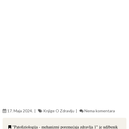
17. Maja 2024.
Knjige O Zdravlju
Nema komentara
"Patofiziologija - mehanizmi poremećaja zdravlja 1" je udžbenik