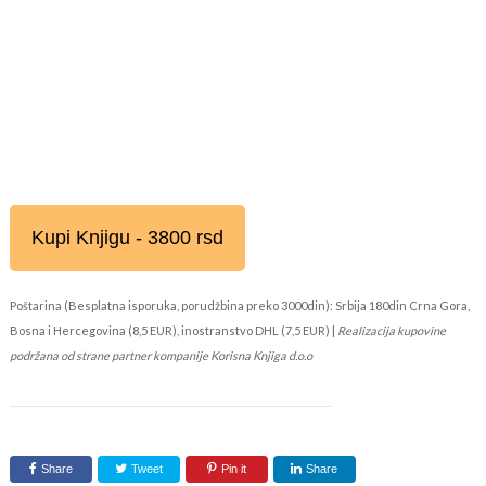
Kupi Knjigu - 3800 rsd
Poštarina (Besplatna isporuka, porudžbina preko 3000din): Srbija 180din Crna Gora,
Bosna i Hercegovina (8,5 EUR), inostranstvo DHL (7,5 EUR) |
Realizacija kupovine
podržana od strane partner kompanije Korisna Knjiga d.o.o
Share
Tweet
Pin it
Share