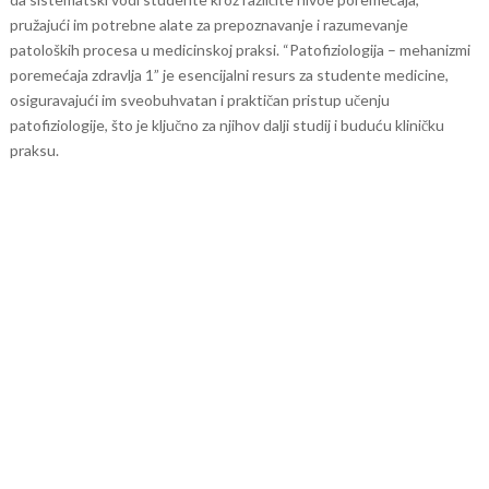
pružajući im potrebne alate za prepoznavanje i razumevanje
patoloških procesa u medicinskoj praksi.
“Patofiziologija – mehanizmi
poremećaja zdravlja 1” je esencijalni resurs za studente medicine,
osiguravajući im sveobuhvatan i praktičan pristup učenju
patofiziologije, što je ključno za njihov dalji studij i buduću kliničku
praksu.