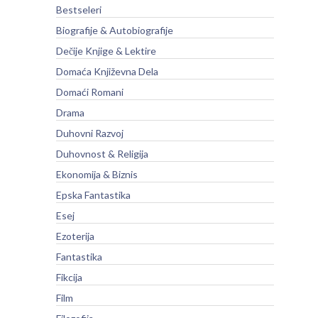
Bestseleri
Biografije & Autobiografije
Dečije Knjige & Lektire
Domaća Književna Dela
Domaći Romani
Drama
Duhovni Razvoj
Duhovnost & Religija
Ekonomija & Biznis
Epska Fantastika
Esej
Ezoterija
Fantastika
Fikcija
Film