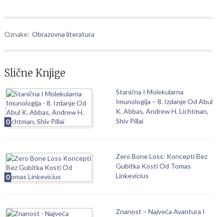
Oznake:
Obrazovna literatura
Slične Knjige
Stanična I Molekularna
Imunologija – 8. Izdanje Od Abul
K. Abbas, Andrew H. Lichtman,
Shiv Pillai
0
Zero Bone Loss: Koncepti Bez
Gubitka Kosti Od Tomas
Linkevicius
0
Znanost – Najveća Avantura I