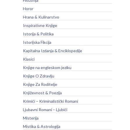
Filozofija
Horor
Hrana & Kulinarstvo
Inspirativne Knjige
Istorija & Politika
Istorijska Fikcija
Kapitalna Izdanja & Enciklopedije
Klasici
Knjige na engleskom jeziku
Knjige O Zdravlju
Knjige Za Roditelje
Književnost & Poezija
Krimići – Kriminalistički Romani
Ljubavni Romani – Ljubići
Misterija
Mistika & Astrologija