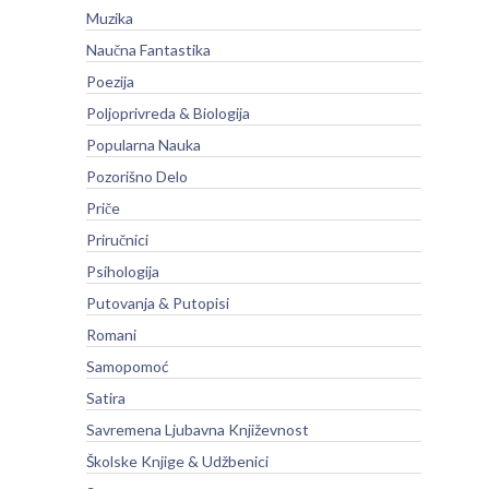
Muzika
Naučna Fantastika
Poezija
Poljoprivreda & Biologija
Popularna Nauka
Pozorišno Delo
Priče
Priručnici
Psihologija
Putovanja & Putopisi
Romani
Samopomoć
Satira
Savremena Ljubavna Književnost
Školske Knjige & Udžbenici