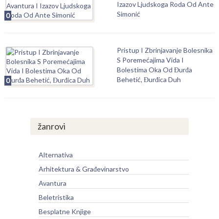
Izazov Ljudskoga Roda Od Ante
Simonić
0
Pristup I Zbrinjavanje Bolesnika
S Poremećajima Vida I
Bolestima Oka Od Đurđa
Behetić, Đurđica Duh
0
žanrovi
Alternativa
Arhitektura & Građevinarstvo
Avantura
Beletristika
Besplatne Knjige