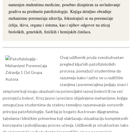
namenjen studentima medicine, posebno dizajniran za savladavanje
gradiva na predmetu patofiziologije. Knjiga detaljno obrađuje
mehanizme poremećaja zdravlja, fokusirajući se na poremećaje
ćelija, tkiva, organa i sistema, kao i njihov odgovor na uticaj
bioloških, genetskih, fizičkih i hemijskih činilaca.
Ovaj udžbenik pruža sveobuhvatan
pregled ključnih patofizioloških
procesa, pomažući studentima da
razumeju kako i zašto se u različitim
stanjima i poremećajima javljaju znaci i
simptomi koji mogu ukazivati na potencijalni razvoj bolesti ili na već
postojeću bolest. Kroz jasno i precizno objašnjene mehanizme, knjiga
omogućava studentima da steknu temeljno razumevanje osnovnih
principa patofiziologije.
Sadržaj je bogato ilustrovan dijagramima,
tabelama i kliničkim primerima koji olakšavaju vizualizaciju kompleksnih
koncepata i poboljšavaju proces učenja. Udžbenik je strukturiran tako
da sistematski vodi studente kroz različite nivoe poremećaja,