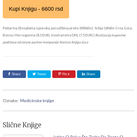
Kupi Knjigu - 6600 rsd
Poštarina (Besplatna isporuka, porudžbina preko 3000din): Srbija 180din Crna Gora,
Bosna i Hercegovina (8,5 EUR), inostranstvo DHL (7,5 EUR) |
Realizacija kupovine
podržana od strane partner kompanije Korisna Knjiga d.o.o
Share
Tweet
Pin it
Share
Oznake:
Medicinske knjige
Slične Knjige
Istina O Raku: Šta Treba Da Znate O