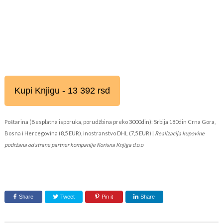
Kupi Knjigu - 13 392 rsd
Poštarina (Besplatna isporuka, porudžbina preko 3000din): Srbija 180din Crna Gora,
Bosna i Hercegovina (8,5 EUR), inostranstvo DHL (7,5 EUR) |
Realizacija kupovine
podržana od strane partner kompanije Korisna Knjiga d.o.o
Share
Tweet
Pin it
Share