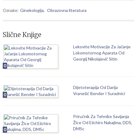
Oznake:
Ginekologija
,
Obrazovna literatura
Slične Knjige
Lekovite Motivacije Za Jačanje
Lokomotornog Aparata Od
Georgij Nikolajevič Sitin
0
Dijetoterapija Od Darija
Vranešić Bender I Suradnici
0
Priručnik Za Tehnike Savijanja
Žice Od Eiichiro Nakajima, DDS,
DMSc
0