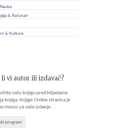
 Nauka
gija & Računari
t & Kultura
 li vi autor ili izdavač?
išite vašu knjigu pred hiljadama
lja knjiga. Knjige Online stranica je
no mesto za vaše izdanje.
ski program