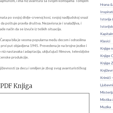
majmunom, i ima niz avantura sa svojim komšijama Tomijem
Hrana &
Inspirat
znata po svojoj divlje-crvenoj kosi, svojoj nadljudskoj snazi
Istorija 
 da poštuje pravila društva. Nezavisna je i snalažljiva, i
Istorijsk
đe način da se izvuče iz teških situacija.
Kapitaln
 Čarapa bila je veoma popularna među decom i odraslima
Klasici
 prvi put objavljena 1945. Prevedena je na brojne jezike i
Knjige 
e niz nastavaka i adaptacija, uključujući filmove, televizijske
Knjige O
scenske produkcije.
Knjige Z
njiževnosti za decu i omiljen je zbog svog avanturističkog
Književ
Krimići 
PDF Knjiga
Ljubavni
Misterij
Mistika 
Muzika