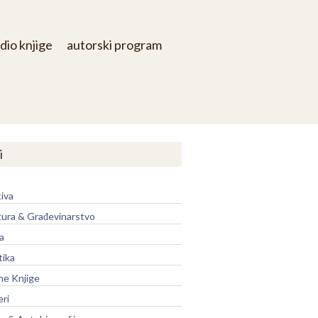
dio knjige
autorski program
i
iva
tura & Građevinarstvo
a
tika
ne Knjige
eri