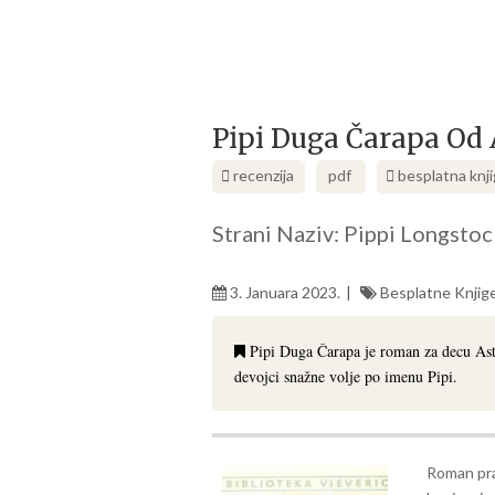
Pipi Duga Čarapa Od 
recenzija
pdf
besplatna knj
Strani Naziv: Pippi Longsto
3. Januara 2023.
Besplatne Knjig
Pipi Duga Čarapa je roman za decu Ast
devojci snažne volje po imenu Pipi.
Roman prat