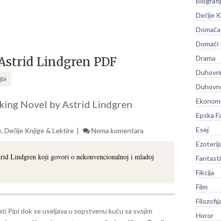
Biografi
Dečije K
Domaća 
Domaći
Drama
Astrid Lindgren PDF
Duhovni
iga
Duhovno
Ekonomi
cking Novel by Astrid Lindgren
Epska F
Esej
e
,
Dečije Knjige & Lektire
Nema komentara
Ezoterij
rid Lindgren koji govori o nekonvencionalnoj i mladoj
Fantast
Fikcija
Film
Filozofij
i Pipi dok se useljava u sopstvenu kuću sa svojim
Horor