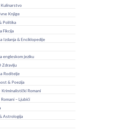
 Kulinarstvo
ivne Knjige
& Politika
a Fikcija
a Izdanja & Enciklopedije
na engleskom jeziku
 Zdravlju
a Roditelje
nost & Poezija
– Kriminalistički Romani
 Romani – Ljubići
a
& Astrologija