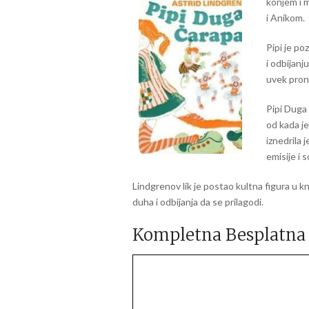
konjem i 
i Anikom.
Pipi je po
i odbijanju
uvek prona
Pipi Duga
od kada je
iznedrila j
emisije i 
Lindgrenov lik je postao kultna figura u k
duha i odbijanja da se prilagodi.
Kompletna Besplatna 