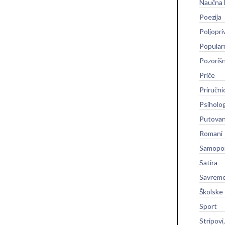
Naučna 
Poezija
Poljopri
Popular
Pozoriš
Priče
Priručni
Psiholog
Putovan
Romani
Samopo
Satira
Savreme
Školske
Sport
Stripovi