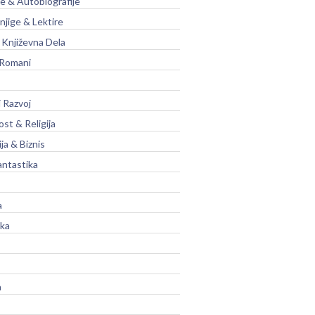
je & Autobiografije
njige & Lektire
Književna Dela
 Romani
 Razvoj
st & Religija
ja & Biznis
antastika
a
ika
a