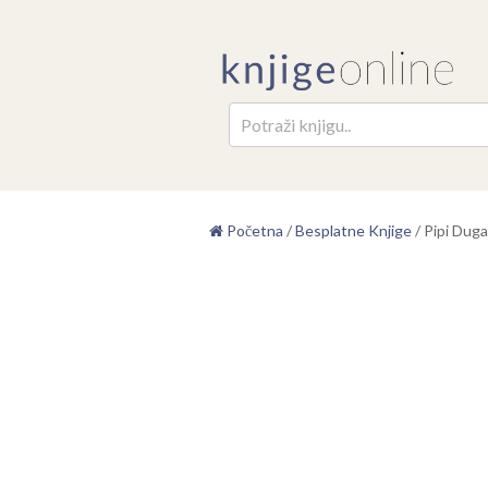
Pretr
Početna
/
Besplatne Knjige
/
Pipi Dug