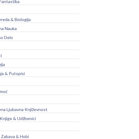
Fantastika
vreda & Biologija
na Nauka
no Delo
ci
ija
ja & Putopisi
moć
na Ljubavna Književnost
 Knjige & Udžbenici
, Zabava & Hobi