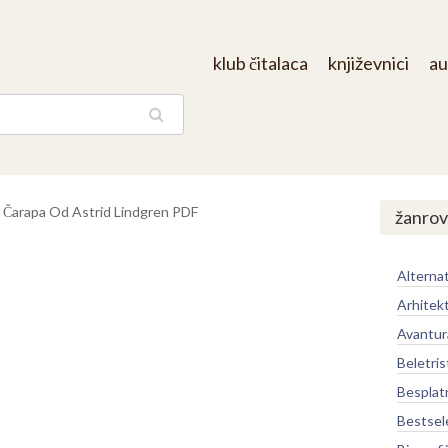
klub čitalaca
književnici
au
aga
a Čarapa Od Astrid Lindgren PDF
žanrov
Alternat
Arhitek
Avantur
Beletris
Besplat
Bestsel