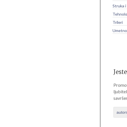
Struka i
Tehnolo
Trileri
Umetnos
Jeste
Promov
ljubite
savrše
autor