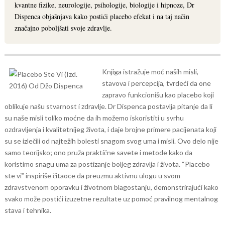
kvantne fizike, neurologije, psihologije, biologije i hipnoze, Dr
Dispenca objašnjava kako postići placebo efekat i na taj način
značajno poboljšati svoje zdravlje.
Knjiga istražuje moć naših misli,
stavova i percepcija, tvrdeći da one
zapravo funkcionišu kao placebo koji
oblikuje našu stvarnost i zdravlje. Dr Dispenca postavlja pitanje da li
su naše misli toliko moćne da ih možemo iskoristiti u svrhu
ozdravljenja i kvalitetnijeg života, i daje brojne primere pacijenata koji
su se izlečili od najtežih bolesti snagom svog uma i misli.
Ovo delo nije
samo teorijsko; ono pruža praktične savete i metode kako da
koristimo snagu uma za postizanje boljeg zdravlja i života. “Placebo
ste vi” inspiriše čitaoce da preuzmu aktivnu ulogu u svom
zdravstvenom oporavku i životnom blagostanju, demonstrirajući kako
svako može postići izuzetne rezultate uz pomoć pravilnog mentalnog
stava i tehnika.