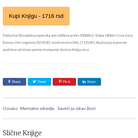
Kupi Knjigu - 1716 rsd
Poštarina (Besplatna isporuka, porudžbina preko 3000din): Srbija 180din Crna Gora,
Bosna i Hercegovina (8,5 EUR), inostranstvo DHL (7,5 EUR) |
Realizacija kupovine
podržana od strane partner kompanije Korisna Knjiga d.o.o
Share
Tweet
Pin it
Share
Oznake:
Mentalno zdravlje
,
Saveti za zdrav život
Slične Knjige