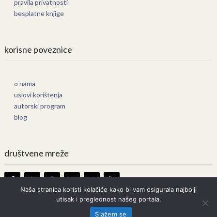
pravila privatnosti
besplatne knjige
korisne poveznice
o nama
uslovi korištenja
autorski program
blog
društvene mreže
Naša stranica koristi kolačiće kako bi vam osigurala najbolji
utisak i preglednost našeg portala.
Knjige Online
Copyright © 2026.
Slažem se