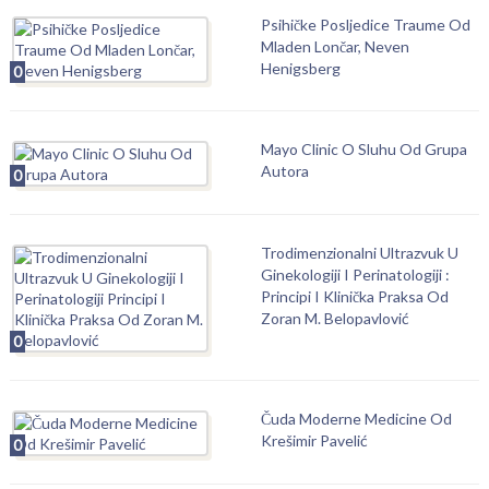
Psihičke Posljedice Traume Od
Mladen Lončar, Neven
Henigsberg
0
Mayo Clinic O Sluhu Od Grupa
Autora
0
Trodimenzionalni Ultrazvuk U
Ginekologiji I Perinatologiji :
Principi I Klinička Praksa Od
Zoran M. Belopavlović
0
Čuda Moderne Medicine Od
Krešimir Pavelić
0