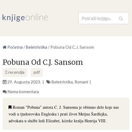
Pretraga
Početna
/
Beletristika
/
Pobuna Od C.J. Sansom
Pobuna Od C.J. Sansom
recenzija
pdf
29. Augusta 2023.
Beletristika
,
Romani
Nema komentara
Roman "Pobuna" autora C. J. Sansoma je obimno delo koje nas
vodi u tjudorovsku Englesku i prati život Metjua Šardlejka,
advokata u službi ledi Elizabet, kćerke kralja Henrija VIII.