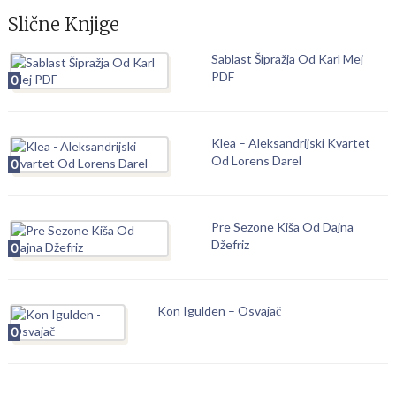
Slične Knjige
Sablast Šipražja Od Karl Mej
PDF
0
Klea – Aleksandrijski Kvartet
Od Lorens Darel
0
Pre Sezone Kiša Od Dajna
Džefriz
0
Kon Igulden – Osvajač
0