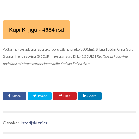
Kupi Knjigu - 4684 rsd
Poštarina (Besplatna isporuka, porudžbina preko 3000din): Srbija 180din Crna Gora,
Bosna i Hercegovina (8,5 EUR), inostranstvo DHL (7,5 EUR) |
Realizacija kupovine
podržana od strane partner kompanije Korisna Knjiga d.o.o
Share
Tweet
Pin it
Share
Oznake:
Istorijski triler