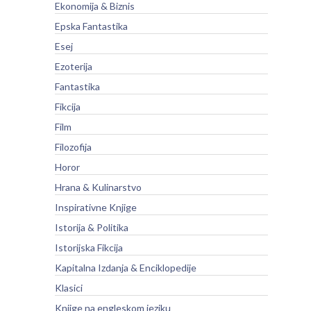
Ekonomija & Biznis
Epska Fantastika
Esej
Ezoterija
Fantastika
Fikcija
Film
Filozofija
Horor
Hrana & Kulinarstvo
Inspirativne Knjige
Istorija & Politika
Istorijska Fikcija
Kapitalna Izdanja & Enciklopedije
Klasici
Knjige na engleskom jeziku