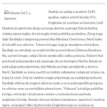
Radnja se odvija u proleće 1549.
godine, nakon smrti Henrija VIII.
Engleska se suočava sa haosom. Ledi
Elizabet je zabrinuta zbog surovog ubistva supruge Džona Bolina,
rođaka njene majke, što bi moglo imati političke posledice. Zbog toga
šalje Šardlejka i njegovog pomoćnika Nikolasa Overtona u Norič kako
bi istražili ovo ubistvo. Tokom istrage, koja je obavijena misterijom,
Šardlejk se udružuje sa svojim bivšim pomoćnikom Džekom Barakom.
No, usred istrage, seljaci širom zemlje dižu veliku pobunu. Robert Ket
predvodi pobunjenike koji uspevaju da se domognu Noriča. Barak se
pridružuje pobunjenicima, dok Nikola postaje zarobljenik u dvorcu
Norič. Šardlejk se mora suočiti sa teškim odlukama i odabrati stranu na
kojoj će stati.
Dok se vladine snage pripremaju za suzbijanje pobune,
Šardlejk otkriva da tragovi ubistva vode u srce pobunjeničkog logora,
te otkriva veze sa norfolškim plemstvom.
“Pobuna” istražuje političke
intrige, misterije i društvene nemire u turbulentnom periodu
engleske istorije. Roman donosi složene karaktere, napetost i mračne
tajne, stvarajući sliku tjudorovske Engleske koja se suočava sa