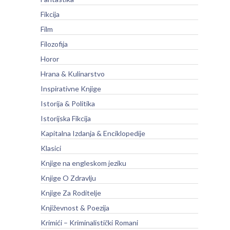
Fikcija
Film
Filozofija
Horor
Hrana & Kulinarstvo
Inspirativne Knjige
Istorija & Politika
Istorijska Fikcija
Kapitalna Izdanja & Enciklopedije
Klasici
Knjige na engleskom jeziku
Knjige O Zdravlju
Knjige Za Roditelje
Književnost & Poezija
Krimići – Kriminalistički Romani