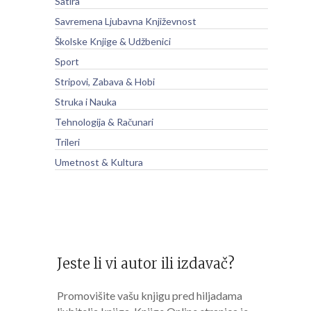
Satira
Savremena Ljubavna Književnost
Školske Knjige & Udžbenici
Sport
Stripovi, Zabava & Hobi
Struka i Nauka
Tehnologija & Računari
Trileri
Umetnost & Kultura
Jeste li vi autor ili izdavač?
Promovišite vašu knjigu pred hiljadama