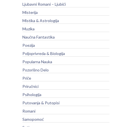
Ljubavni Romani – Ljubići
Misterija
Mistika & Astrologija
Muzika
Naučna Fantastika
Poezija
Poljoprivreda & Biologija
Popularna Nauka
Pozorišno Delo
Priče
Priručnici
Psihologija
Putovanja & Putopisi
Romani
Samopomoć