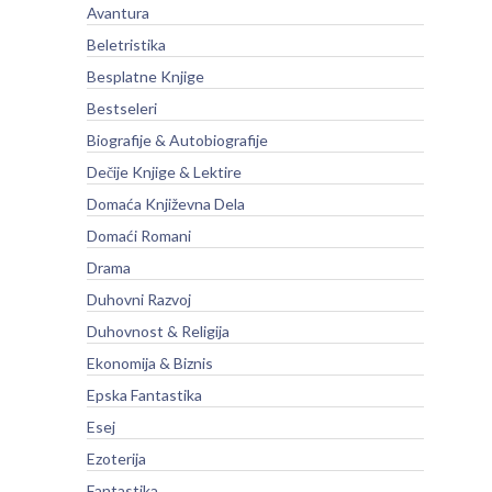
Avantura
Beletristika
Besplatne Knjige
Bestseleri
Biografije & Autobiografije
Dečije Knjige & Lektire
Domaća Književna Dela
Domaći Romani
Drama
Duhovni Razvoj
Duhovnost & Religija
Ekonomija & Biznis
Epska Fantastika
Esej
Ezoterija
Fantastika