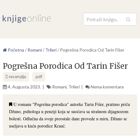
Pretraga
Početna
/
Romani
/
Trileri
/
Pogrešna Porodica Od Tarin Fišer
Pogrešna Porodica Od Tarin Fišer
recenzija
pdf
4. Augusta 2023.
Romani
,
Trileri
Nema komentara
U romanu "Pogrešna porodica" autorke Tarin Fišer, pratimo priču
Džuno, psihologa u penziji koja se suočava sa strašnom dijagnozom
bolesti. Odlučna da svoje preostale dane provede u miru, Džuno se
useljava u kuću porodice Krauč.