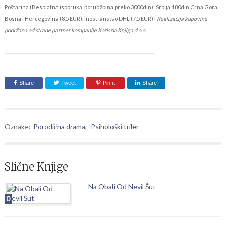
Poštarina (Besplatna isporuka, porudžbina preko 3000din): Srbija 180din Crna Gora,
Bosna i Hercegovina (8,5 EUR), inostranstvo DHL (7,5 EUR) |
Realizacija kupovine
podržana od strane partner kompanije Korisna Knjiga d.o.o
Share
Tweet
Pin it
Share
Oznake:
Porodična drama
,
Psihološki triler
Slične Knjige
Na Obali Od Nevil Šut
0