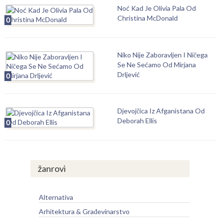
Noć Kad Je Olivia Pala Od
Christina McDonald
0
Niko Nije Zaboravljen I Ničega
Se Ne Sećamo Od Mirjana
Drljević
0
Djevojčica Iz Afganistana Od
Deborah Ellis
0
žanrovi
Alternativa
Arhitektura & Građevinarstvo