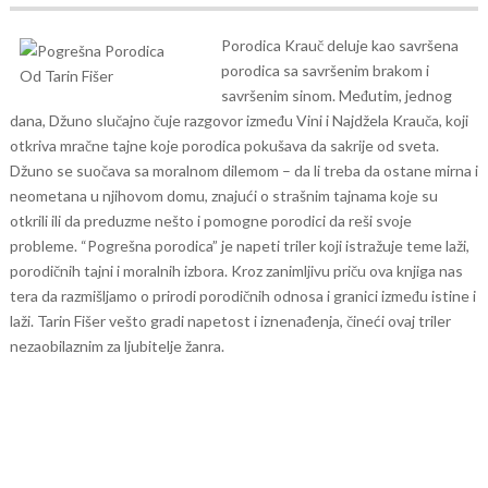
Porodica Krauč deluje kao savršena
porodica sa savršenim brakom i
savršenim sinom. Međutim, jednog
dana, Džuno slučajno čuje razgovor između Vini i Najdžela Krauča, koji
otkriva mračne tajne koje porodica pokušava da sakrije od sveta.
Džuno se suočava sa moralnom dilemom – da li treba da ostane mirna i
neometana u njihovom domu, znajući o strašnim tajnama koje su
otkrili ili da preduzme nešto i pomogne porodici da reši svoje
probleme.
“Pogrešna porodica” je napeti triler koji istražuje teme laži,
porodičnih tajni i moralnih izbora. Kroz zanimljivu priču ova knjiga nas
tera da razmišljamo o prirodi porodičnih odnosa i granici između istine i
laži. Tarin Fišer vešto gradi napetost i iznenađenja, čineći ovaj triler
nezaobilaznim za ljubitelje žanra.