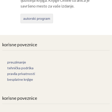
ljubitelja knjiga. Knjige Online stranica je
savršeno mesto za vaše izdanje.
autorski program
korisne poveznice
preuzimanje
tehnička podrška
pravila privatnosti
besplatne knjige
korisne poveznice