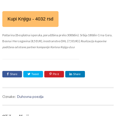
Kupi Knjigu - 4032 rsd
Poštarina (Besplatna isporuka, porudžbina preko 3000din): Srbija 180din Crna Gora,
Bosna i Hercegovina (8,5 EUR), inostranstvo DHL (7,5 EUR) |
Realizacija kupovine
podržana od strane partner kompanije Korisna Knjiga d.o.o
Share
Tweet
Pin it
Share
Oznake:
Duhovna poezija