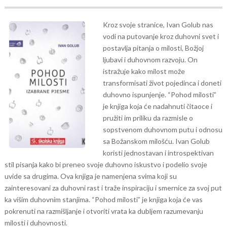
Kroz svoje stranice, Ivan Golub nas
vodi na putovanje kroz duhovni svet i
postavlja pitanja o milosti, Božjoj
ljubavi i duhovnom razvoju. On
istražuje kako milost može
transformisati život pojedinca i doneti
duhovno ispunjenje.
“Pohod milosti”
je knjiga koja će nadahnuti čitaoce i
pružiti im priliku da razmisle o
sopstvenom duhovnom putu i odnosu
sa Božanskom milošću. Ivan Golub
koristi jednostavan i introspektivan
stil pisanja kako bi preneo svoje duhovno iskustvo i podelio svoje
uvide sa drugima.
Ova knjiga je namenjena svima koji su
zainteresovani za duhovni rast i traže inspiraciju i smernice za svoj put
ka višim duhovnim stanjima. “Pohod milosti” je knjiga koja će vas
pokrenuti na razmišljanje i otvoriti vrata ka dubljem razumevanju
milosti i duhovnosti.