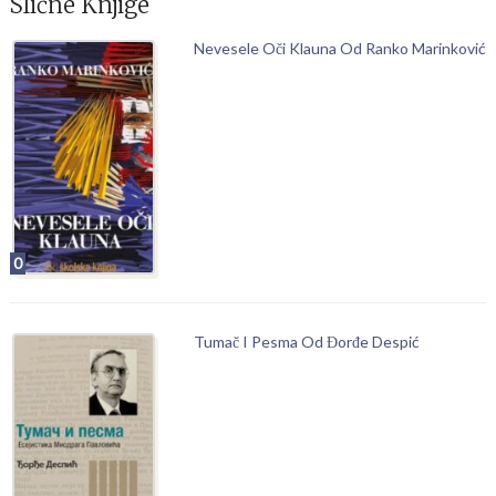
Slične Knjige
Nevesele Oči Klauna Od Ranko Marinković
0
Tumač I Pesma Od Đorđe Despić