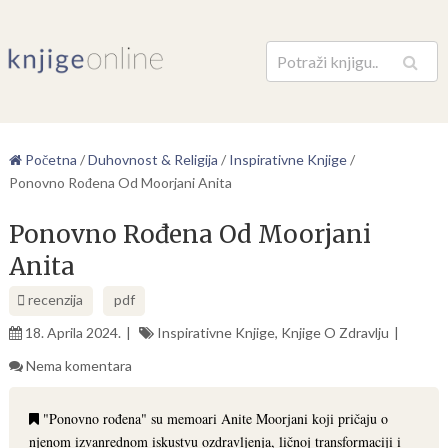
Pretraga
Početna
/
Duhovnost & Religija
/
Inspirativne Knjige
/
Ponovno Rođena Od Moorjani Anita
Ponovno Rođena Od Moorjani
Anita
recenzija
pdf
18. Aprila 2024.
Inspirativne Knjige
,
Knjige O Zdravlju
Nema komentara
"Ponovno rođena" su memoari Anite Moorjani koji pričaju o
njenom izvanrednom iskustvu ozdravljenja, ličnoj transformaciji i