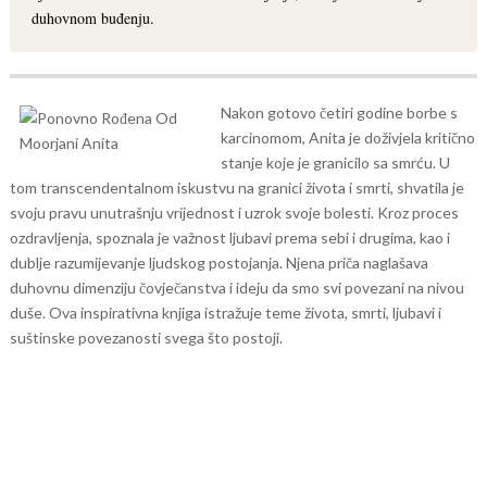
duhovnom buđenju.
Nakon gotovo četiri godine borbe s
karcinomom, Anita je doživjela kritično
stanje koje je granicilo sa smrću. U
tom transcendentalnom iskustvu na granici života i smrti, shvatila je
svoju pravu unutrašnju vrijednost i uzrok svoje bolesti. Kroz proces
ozdravljenja, spoznala je važnost ljubavi prema sebi i drugima, kao i
dublje razumijevanje ljudskog postojanja. Njena priča naglašava
duhovnu dimenziju čovječanstva i ideju da smo svi povezani na nivou
duše. Ova inspirativna knjiga istražuje teme života, smrti, ljubavi i
suštinske povezanosti svega što postoji.