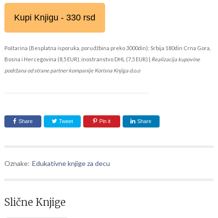
Kupi Knjigu - 330 rsd
Poštarina (Besplatna isporuka, porudžbina preko 3000din): Srbija 180din Crna Gora,
Bosna i Hercegovina (8,5 EUR), inostranstvo DHL (7,5 EUR) |
Realizacija kupovine
podržana od strane partner kompanije Korisna Knjiga d.o.o
Share
Tweet
Pin it
Share
Oznake:
Edukativne knjige za decu
Slične Knjige