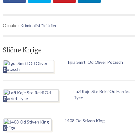
Oznake:
Kriminalistički triler
Slične Knjige
Igra Smrti Od Oliver Pötzsch
0
Laži Koje Ste Rekli Od Harriet
Tyce
0
1408 Od Stiven King
0