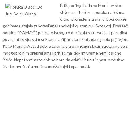
Priča počinje kada na Morckov sto
stigne misteriozna poruka napisana
krvlju, pronađena u staroj boci koja je
godinama stajala zaboravljena u policijskoj stanici u Škotskoj. Prva reč
poruke, “POMOĆ”, pokreće istragu o deci koja su nestala iz porodica
povezanih s vjerskim sektama, a čiji nestanak nikada nije bio prijavljen.
Kako Mørck i Assad dublje zaranjaju u ovaj jezivi slučaj, suočavaju se s
mnogobrojnim preprekama i pritiscima, dok im vreme nemilosrdno
ističe. Napetost raste dok se bore da otkriju istinu i spasu nedužne
živote, uvučeni u mračnu mrežu tajni i opasnosti.