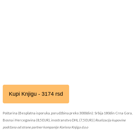
Kupi Knjigu - 3174 rsd
Poštarina (Besplatna isporuka, porudžbina preko 3000din): Srbija 180din Crna Gora,
Bosna i Hercegovina (8,5 EUR), inostranstvo DHL (7,5 EUR) |
Realizacija kupovine
podržana od strane partner kompanije Korisna Knjiga d.o.o