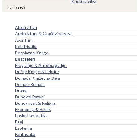
Kristina Silva
žanrovi
Alternativa
Arhitektura & Građevinarstvo
Avantura
Beletristika
Besplatne Knjige
Bestseleri
Biografije & Autobiografije
Dečije Knjige & Lektire
Domaća Književna Dela
Domaći Romani
Drama
Duhovni Razvoj
Duhovnost & Religija
Ekonomija & Biznis
Epska Fantastika
Esej
Ezoterija
Fantastika