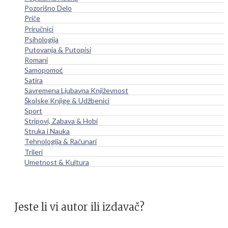
Pozorišno Delo
Priče
Priručnici
Psihologija
Putovanja & Putopisi
Romani
Samopomoć
Satira
Savremena Ljubavna Književnost
Školske Knjige & Udžbenici
Sport
Stripovi, Zabava & Hobi
Struka i Nauka
Tehnologija & Računari
Trileri
Umetnost & Kultura
Jeste li vi autor ili izdavač?