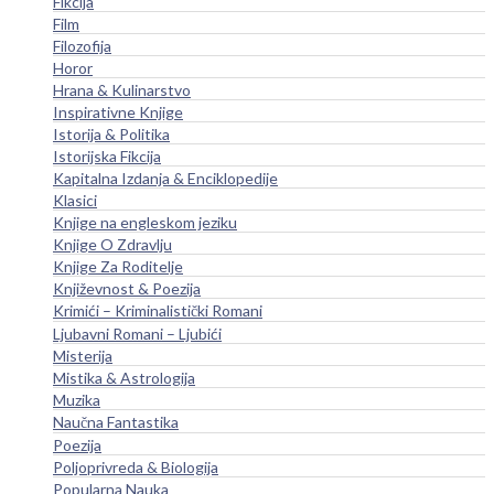
Fikcija
Film
Filozofija
Horor
Hrana & Kulinarstvo
Inspirativne Knjige
Istorija & Politika
Istorijska Fikcija
Kapitalna Izdanja & Enciklopedije
Klasici
Knjige na engleskom jeziku
Knjige O Zdravlju
Knjige Za Roditelje
Književnost & Poezija
Krimići – Kriminalistički Romani
Ljubavni Romani – Ljubići
Misterija
Mistika & Astrologija
Muzika
Naučna Fantastika
Poezija
Poljoprivreda & Biologija
Popularna Nauka