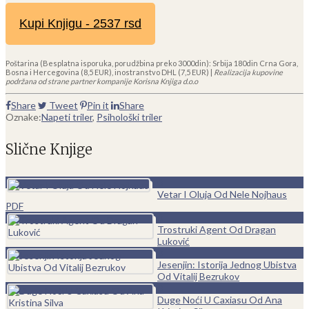
Kupi Knjigu - 2537 rsd
Poštarina (Besplatna isporuka, porudžbina preko 3000din): Srbija 180din Crna Gora,
Bosna i Hercegovina (8,5 EUR), inostranstvo DHL (7,5 EUR) |
Realizacija kupovine
podržana od strane partner kompanije Korisna Knjiga d.o.o
Share
Tweet
Pin it
Share
Oznake:
Napeti triler
,
Psihološki triler
Slične Knjige
0
Vetar I Oluja Od Nele Nojhaus
PDF
0
Trostruki Agent Od Dragan
Luković
0
Jesenjin: Istorija Jednog Ubistva
Od Vitalij Bezrukov
0
Duge Noći U Caxiasu Od Ana