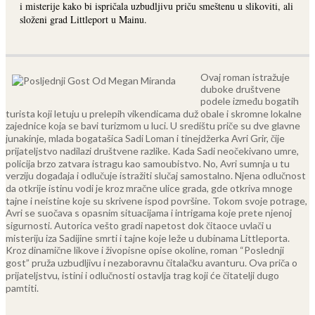
i misterije kako bi ispričala uzbudljivu priču smeštenu u slikoviti, ali
složeni grad Littleport u Mainu.
Ovaj roman istražuje
duboke društvene
podele između bogatih
turista koji letuju u prelepih vikendicama duž obale i skromne lokalne
zajednice koja se bavi turizmom u luci. U središtu priče su dve glavne
junakinje, mlada bogatašica Sadi Loman i tinejdžerka Avri Grir, čije
prijateljstvo nadilazi društvene razlike.
Kada Sadi neočekivano umre,
policija brzo zatvara istragu kao samoubistvo. No, Avri sumnja u tu
verziju događaja i odlučuje istražiti slučaj samostalno. Njena odlučnost
da otkrije istinu vodi je kroz mračne ulice grada, gde otkriva mnoge
tajne i neistine koje su skrivene ispod površine. Tokom svoje potrage,
Avri se suočava s opasnim situacijama i intrigama koje prete njenoj
sigurnosti.
Autorica vešto gradi napetost dok čitaoce uvlači u
misteriju iza Sadijine smrti i tajne koje leže u dubinama Littleporta.
Kroz dinamične likove i živopisne opise okoline, roman “Poslednji
gost” pruža uzbudljivu i nezaboravnu čitalačku avanturu. Ova priča o
prijateljstvu, istini i odlučnosti ostavlja trag koji će čitatelji dugo
pamtiti.