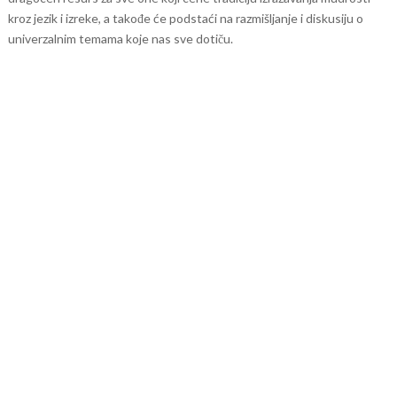
kroz jezik i izreke, a takođe će podstaći na razmišljanje i diskusiju o
univerzalnim temama koje nas sve dotiču.