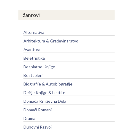
žanrovi
Alternativa
Arhitektura & Građevinarstvo
Avantura
Beletristika
Besplatne Knjige
Bestseleri
Biografije & Autobiografije
Dečije Knjige & Lektire
Domaća Književna Dela
Domaći Romani
Drama
Duhovni Razvoj