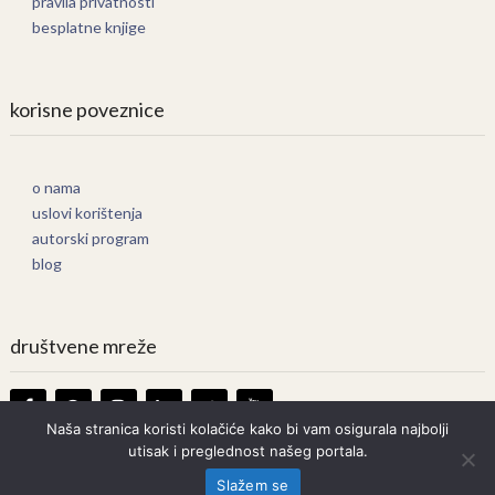
pravila privatnosti
besplatne knjige
korisne poveznice
o nama
uslovi korištenja
autorski program
blog
društvene mreže
Naša stranica koristi kolačiće kako bi vam osigurala najbolji
utisak i preglednost našeg portala.
Knjige Online
Copyright © 2026.
Slažem se
Prava zadržana. Bilo kakvo kopiranje strogo zabranjeno.