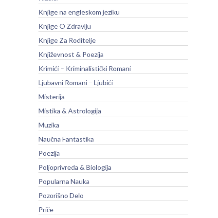
Knjige na engleskom jeziku
Knjige O Zdravlju
Knjige Za Roditelje
Književnost & Poezija
Krimići – Kriminalistički Romani
Ljubavni Romani – Ljubići
Misterija
Mistika & Astrologija
Muzika
Naučna Fantastika
Poezija
Poljoprivreda & Biologija
Popularna Nauka
Pozorišno Delo
Priče