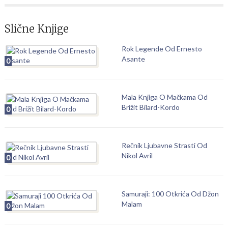
Slične Knjige
Rok Legende Od Ernesto
Asante
0
Mala Knjiga O Mačkama Od
Brižit Bilard-Kordo
0
Rečnik Ljubavne Strasti Od
Nikol Avril
0
Samuraji: 100 Otkrića Od Džon
Malam
0