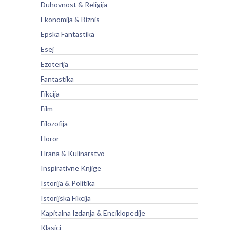
Duhovnost & Religija
Ekonomija & Biznis
Epska Fantastika
Esej
Ezoterija
Fantastika
Fikcija
Film
Filozofija
Horor
Hrana & Kulinarstvo
Inspirativne Knjige
Istorija & Politika
Istorijska Fikcija
Kapitalna Izdanja & Enciklopedije
Klasici