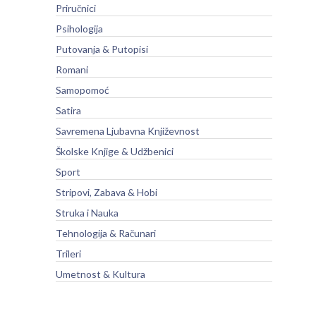
Priručnici
Psihologija
Putovanja & Putopisi
Romani
Samopomoć
Satira
Savremena Ljubavna Književnost
Školske Knjige & Udžbenici
Sport
Stripovi, Zabava & Hobi
Struka i Nauka
Tehnologija & Računari
Trileri
Umetnost & Kultura