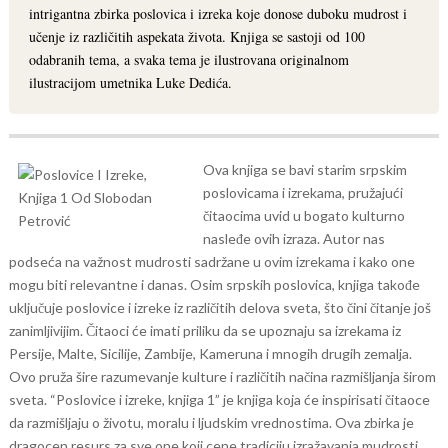
intrigantna zbirka poslovica i izreka koje donose duboku mudrost i
učenje iz različitih aspekata života. Knjiga se sastoji od 100
odabranih tema, a svaka tema je ilustrovana originalnom
ilustracijom umetnika Luke Dedića.
Ova knjiga se bavi starim srpskim
poslovicama i izrekama, pružajući
čitaocima uvid u bogato kulturno
nasleđe ovih izraza. Autor nas
podseća na važnost mudrosti sadržane u ovim izrekama i kako one
mogu biti relevantne i danas.
Osim srpskih poslovica, knjiga takođe
uključuje poslovice i izreke iz različitih delova sveta, što čini čitanje još
zanimljivijim. Čitaoci će imati priliku da se upoznaju sa izrekama iz
Persije, Malte, Sicilije, Zambije, Kameruna i mnogih drugih zemalja.
Ovo pruža šire razumevanje kulture i različitih načina razmišljanja širom
sveta.
“Poslovice i izreke, knjiga 1” je knjiga koja će inspirisati čitaoce
da razmišljaju o životu, moralu i ljudskim vrednostima. Ova zbirka je
dragocen resurs za sve one koji cene tradiciju izražavanja mudrosti