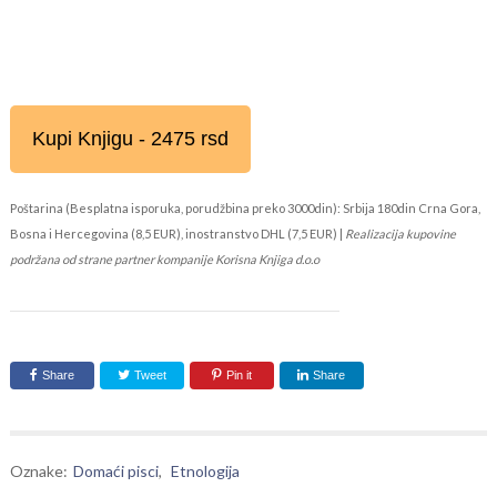
Kupi Knjigu - 2475 rsd
Poštarina (Besplatna isporuka, porudžbina preko 3000din): Srbija 180din Crna Gora,
Bosna i Hercegovina (8,5 EUR), inostranstvo DHL (7,5 EUR) |
Realizacija kupovine
podržana od strane partner kompanije Korisna Knjiga d.o.o
Share
Tweet
Pin it
Share
Oznake:
Domaći pisci
,
Etnologija