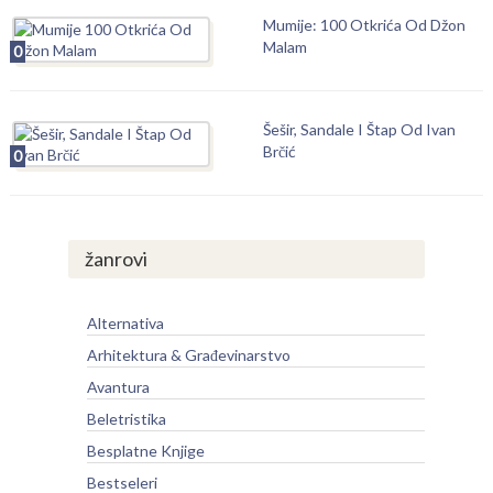
Mumije: 100 Otkrića Od Džon
Malam
0
Šešir, Sandale I Štap Od Ivan
Brčić
0
žanrovi
Alternativa
Arhitektura & Građevinarstvo
Avantura
Beletristika
Besplatne Knjige
Bestseleri