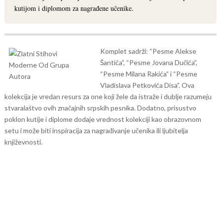
kutijom i diplomom za nagrađene učenike.
Komplet sadrži: “Pesme Alekse
Šantića”, “Pesme Jovana Dučića”,
“Pesme Milana Rakića” i “Pesme
Vladislava Petkovića Disa”.
Ova
kolekcija je vredan resurs za one koji žele da istraže i dublje razumeju
stvaralaštvo ovih značajnih srpskih pesnika. Dodatno, prisustvo
poklon kutije i diplome dodaje vrednost kolekciji kao obrazovnom
setu i može biti inspiracija za nagrađivanje učenika ili ljubitelja
književnosti.