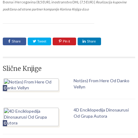
Bosna i Hercegovina (8,5 EUR), inostranstvo DHL (7,5 EUR) |
Realizacija kupovine
podržana od strane partner kompanije Korisna Knjiga d.o.o
Share
Tweet
Pin it
Share
Slične Knjige
Not(es) From Here Od Danko
Vellyn
0
4D Enciklopedija Dinosaurusi
Od Grupa Autora
0