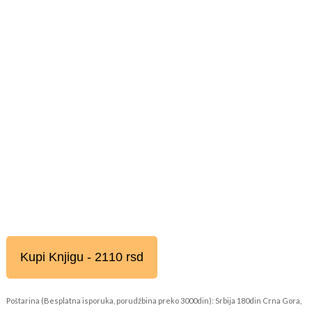
Kupi Knjigu - 2110 rsd
Poštarina (Besplatna isporuka, porudžbina preko 3000din): Srbija 180din Crna Gora,