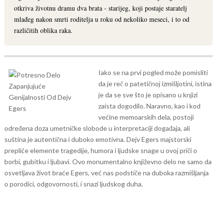
otkriva životnu dramu dva brata - starijeg, koji postaje staratelj
mlađeg nakon smrti roditelja u roku od nekoliko meseci, i to od
različitih oblika raka.
Iako se na prvi pogled može pomisliti
da je reč o patetičnoj izmišljotini, istina
je da se sve što je opisano u knjizi
zaista dogodilo. Naravno, kao i kod
većine memoarskih dela, postoji
određena doza umetničke slobode u interpretaciji događaja, ali
suština je autentična i duboko emotivna.
Dejv Egers majstorski
prepliće elemente tragedije, humora i ljudske snage u ovoj priči o
borbi, gubitku i ljubavi. Ovo monumentalno književno delo ne samo da
osvetljava život braće Egers, već nas podstiče na duboka razmišljanja
o porodici, odgovornosti, i snazi ljudskog duha.