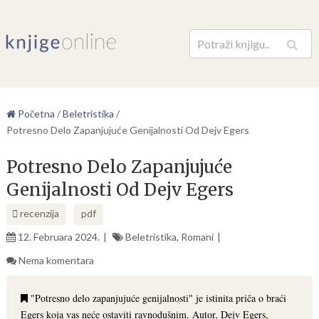
Pretraga
Početna
/
Beletristika
/
Potresno Delo Zapanjujuće Genijalnosti Od Dejv Egers
Potresno Delo Zapanjujuće
Genijalnosti Od Dejv Egers
recenzija
pdf
12. Februara 2024.
Beletristika
,
Romani
Nema komentara
"Potresno delo zapanjujuće genijalnosti" je istinita priča o braći
Egers koja vas neće ostaviti ravnodušnim. Autor, Dejv Egers,