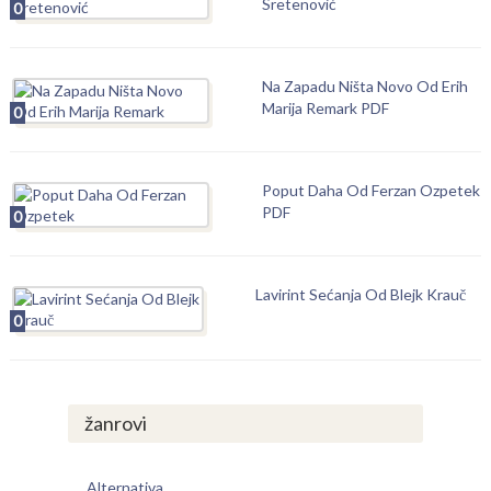
Sretenović
0
Na Zapadu Ništa Novo Od Erih
Marija Remark PDF
0
Poput Daha Od Ferzan Ozpetek
PDF
0
Lavirint Sećanja Od Blejk Krauč
0
žanrovi
Alternativa