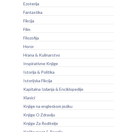
Ezoterija
Fantastika
Fikcija
Film
Filozofija
Horor
Hrana & Kulinarstvo
Inspirativne Knjige
Istorija & Politika
Istorijska Fikcija
Kapitalna Izdanja & Enciklopedije
Klasici
Knjige na engleskom jeziku
Knjige O Zdravlju
Knjige Za Roditelje
Književnost & Poezija