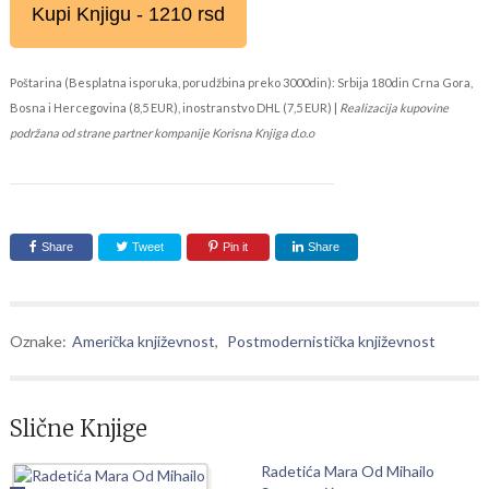
Kupi Knjigu - 1210 rsd
Poštarina (Besplatna isporuka, porudžbina preko 3000din): Srbija 180din Crna Gora,
Bosna i Hercegovina (8,5 EUR), inostranstvo DHL (7,5 EUR) |
Realizacija kupovine
podržana od strane partner kompanije Korisna Knjiga d.o.o
Share
Tweet
Pin it
Share
Oznake:
Američka književnost
,
Postmodernistička književnost
Slične Knjige
Radetića Mara Od Mihailo