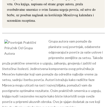
vrtu. Ova knjiga, napisana od strane grupe autora, pruža
sveobuhvatne smernice o svim fazama uzgoja povrća, od setve do
berbe, uz poseban naglasak na korišćenju Mesečevog kalendara i
sezonskim receptima.
Grupa autora vam pomaže da
planirate svoj povrtnjak, odaberete
odgovarajuće povrće za vaše uslove i
pripremite zemljište za setvu. Takođe
pruža praktične smernice o uzgoju, zalivanju, gnojenju i zaštiti od
štetočina i bolesti.
Jedinstvena komponenta ovog priručnika je
Mesečev kalendar koji vam pomaže da odredite najbolje vreme za
setvu, sadnju i berbu povrća. Autori istražuju kako različite faze
Mjeseca mogu uticati na rast i razvoj biljaka, pomažući vam da
postignete optimalne rezultate.
Osim praktičnih smernica o uzgoju,
knjiga nudi i sezonske recepte kako biste iskoristili svoje sveže
povrće u pripremi ukusnih obroka. Ovo je sjajan dodatak za sve koji