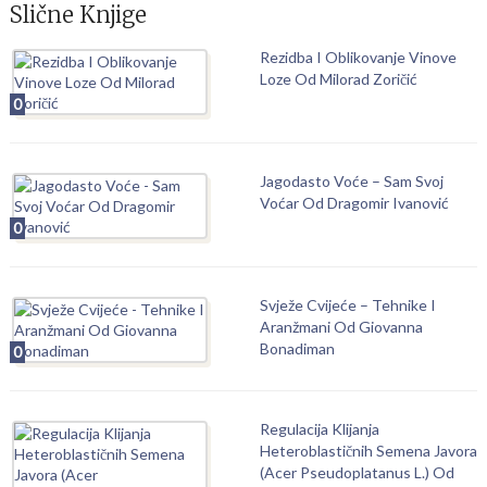
Slične Knjige
Rezidba I Oblikovanje Vinove
Loze Od Milorad Zoričić
0
Jagodasto Voće – Sam Svoj
Voćar Od Dragomir Ivanović
0
Svježe Cvijeće – Tehnike I
Aranžmani Od Giovanna
Bonadiman
0
Regulacija Klijanja
Heteroblastičnih Semena Javora
(Acer Pseudoplatanus L.) Od