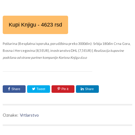
Kupi Knjigu - 4623 rsd
Poštarina (Besplatna isporuka, porudžbina preko 3000din): Srbija 180din Crna Gora,
Bosna i Hercegovina (8,5 EUR), inostranstvo DHL (7,5 EUR) |
Realizacija kupovine
podržana od strane partner kompanije Korisna Knjiga d.o.o
Share
Tweet
Pin it
Share
Oznake:
Vrtlarstvo