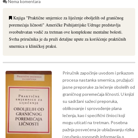
Nema komentara
Knjiga "Praktične smjernice za liječenje oboljelih od graničnog
poremećaja ličnosti" Američke Psihijatrijske Udruge predstavlja
sveobuhvatan vodič za tretman ove kompleksne mentalne bolesti.
Svrha priručnika je da pruži detaljne upute za korišćenje praktičnih
smernica u kliničkoj praksi.
Priručnik započinje uvodom i prikazom
procesa nastanka smernica, pružajući
jasne preporuke za lečenje obolelih od
graničnog poremećaja ličnosti. U knjizi
su sadržani sažeci preporuka,
oblikovanje i sprovođenje plana
lečenja, kao i specifični činioci koji
mogu uticati na tretman. Posebna
pažnja posvećena je ublažavanju rizika
i pružanju osnovnih informacija o