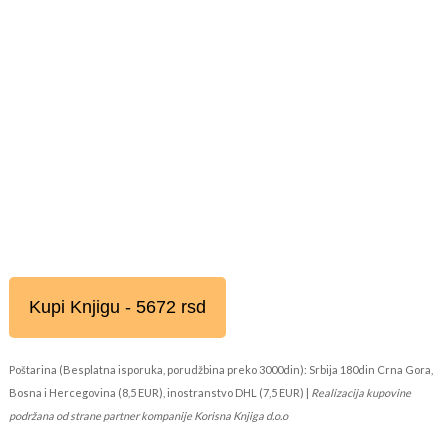
Kupi Knjigu - 5672 rsd
Poštarina (Besplatna isporuka, porudžbina preko 3000din): Srbija 180din Crna Gora,
Bosna i Hercegovina (8,5 EUR), inostranstvo DHL (7,5 EUR) |
Realizacija kupovine
podržana od strane partner kompanije Korisna Knjiga d.o.o