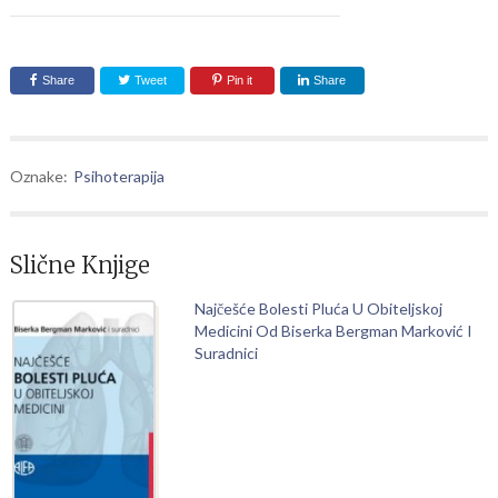
Share
Tweet
Pin it
Share
Oznake:
Psihoterapija
Slične Knjige
Najčešće Bolesti Pluća U Obiteljskoj
Medicini Od Biserka Bergman Marković I
Suradnici