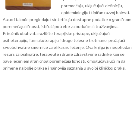
poremećaju, uključujući definiciju,
epidemiologiju i tipičan razvoj bolesti.
Autori takođe pregledaju i sintetizuju dostupne podatke o graničnom
poremećaju ličnosti, ističući potrebe za budućim istraživanjima.
Priručnik obuhvata različite terapijske pristupe, uključujući
psihoterapiju, farmakoterapiju i druge telesne tretmane, pružajući
sveobuhvatne smernice za efikasno lečenje.
Ova knjiga je neophodan
resurs za psihijatre, terapeute i druge zdravstvene radnike koji se
bave lečenjem graničnog poremećaja ličnosti, omogućavajući im da
primene najbolje prakse i najnovija saznanja u svojoj kliničkoj praksi.