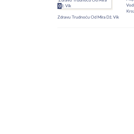
Vod
0
Kro
Zdravu Trudnoću Od Mira Dž. Vik