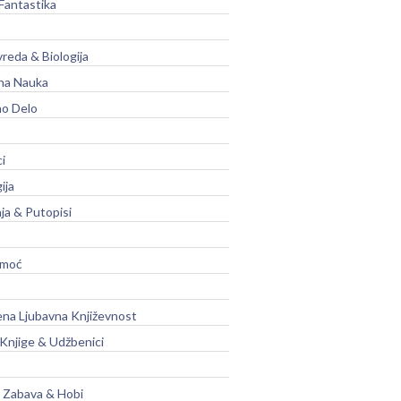
Fantastika
vreda & Biologija
na Nauka
no Delo
ci
ija
ja & Putopisi
moć
na Ljubavna Književnost
 Knjige & Udžbenici
, Zabava & Hobi