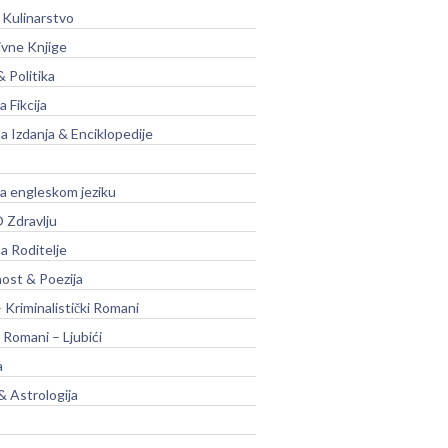
 Kulinarstvo
ivne Knjige
& Politika
a Fikcija
a Izdanja & Enciklopedije
na engleskom jeziku
 Zdravlju
a Roditelje
nost & Poezija
– Kriminalistički Romani
 Romani – Ljubići
a
& Astrologija