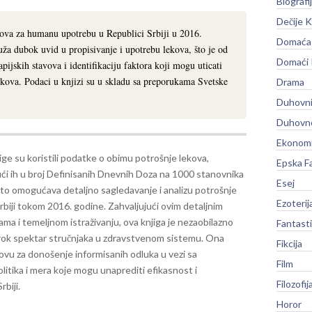
Biografi
Dečije K
ova za humanu upotrebu u Republici Srbiji u 2016.
Domaća 
ruža dubok uvid u propisivanje i upotrebu lekova, što je od
Domaći
ijskih stavova i identifikaciju faktora koji mogu uticati
kova. Podaci u knjizi su u skladu sa preporukama Svetske
Drama
Duhovni
Duhovno
Ekonomi
ige su koristili podatke o obimu potrošnje lekova,
Epska F
ući ih u broj Definisanih Dnevnih Doza na 1000 stanovnika
Esej
što omogućava detaljno sagledavanje i analizu potrošnje
Ezoterij
rbiji tokom 2016. godine.
Zahvaljujući ovim detaljnim
ama i temeljnom istraživanju, ova knjiga je nezaobilazno
Fantast
širok spektar stručnjaka u zdravstvenom sistemu. Ona
Fikcija
ovu za donošenje informisanih odluka u vezi sa
Film
litika i mera koje mogu unaprediti efikasnost i
Filozofij
biji.
Horor