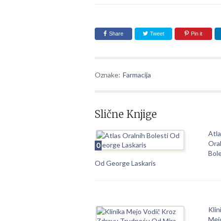
Share
Tweet
Pin it
Oznake:
Farmacija
Slične Knjige
Atl
Ora
0
Bole
Od George Laskaris
Klin
Mej