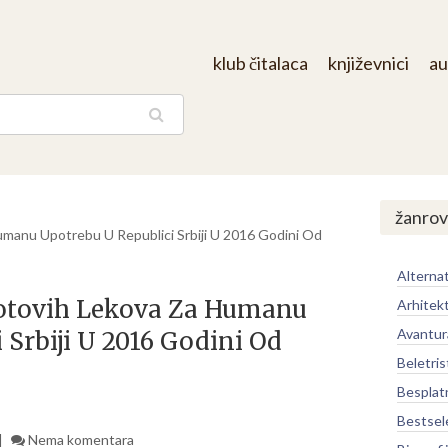
klub čitalaca
književnici
au
aga
žanrov
umanu Upotrebu U Republici Srbiji U 2016 Godini Od
Alternat
Gotovih Lekova Za Humanu
Arhitek
Avantur
 Srbiji U 2016 Godini Od
Beletris
Besplat
Bestsel
Nema komentara