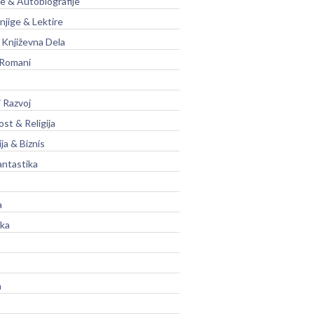
je & Autobiografije
njige & Lektire
Književna Dela
 Romani
 Razvoj
st & Religija
ja & Biznis
antastika
a
ika
a