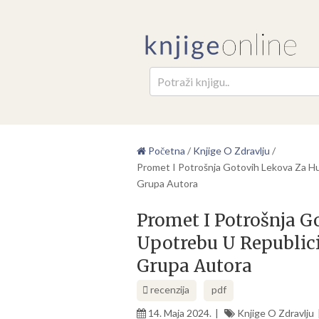
Pretr
Početna
/
Knjige O Zdravlju
/
Promet I Potrošnja Gotovih Lekova Za H
Grupa Autora
Promet I Potrošnja 
Upotrebu U Republici
Grupa Autora
recenzija
pdf
14. Maja 2024.
Knjige O Zdravlju