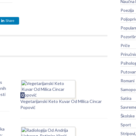
Naučna 
Poezija
Poljopri
Share
Popular
Pozoriš
Priče
Priručni
Psiholog
Putovan
Romani
as
lnih
Samopo
sti
0
Satira
Vegetarijanski Keto Kuvar Od Milica Cincar
Savreme
Popović
Školske
Sport
ika
Stripovi
o: