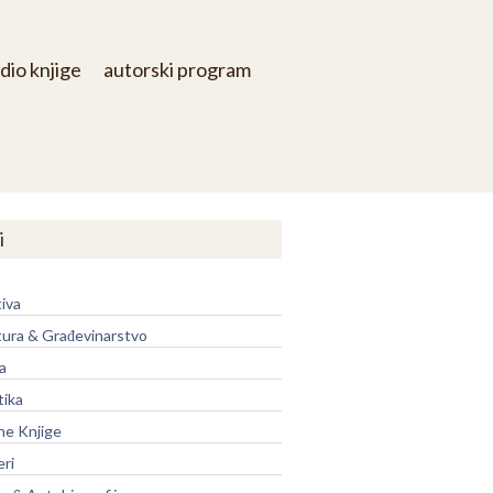
dio knjige
autorski program
i
iva
tura & Građevinarstvo
a
tika
ne Knjige
eri