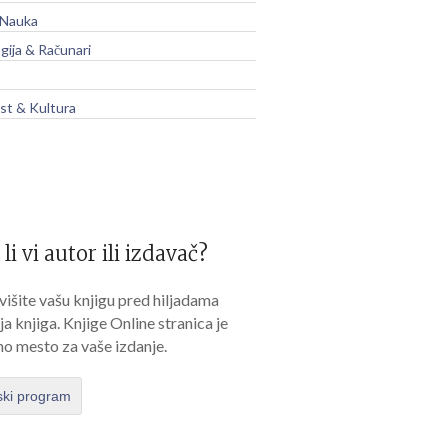
 Nauka
gija & Računari
t & Kultura
 li vi autor ili izdavač?
išite vašu knjigu pred hiljadama
lja knjiga. Knjige Online stranica je
no mesto za vaše izdanje.
ski program