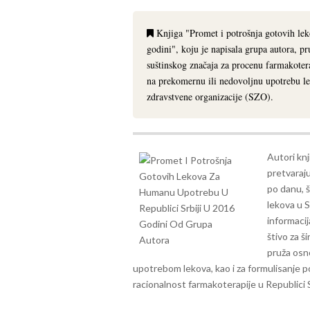
Knjiga "Promet i potrošnja gotovih lek
godini", koju je napisala grupa autora, p
suštinskog značaja za procenu farmakoterap
na prekomernu ili nedovoljnu upotrebu le
zdravstvene organizacije (SZO).
Autori knj
pretvaraj
po danu, 
lekova u S
informacij
štivo za 
pruža osn
upotrebom lekova, kao i za formulisanje po
racionalnost farmakoterapije u Republici Sr