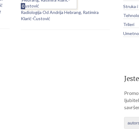
ič
0
Struka i
z
Radiologija Od Andrija Hebrang, Ratimira
Tehnolo
Klarić-Čustović
Trileri
Umetnos
Jeste
Promov
ljubite
savrše
autor