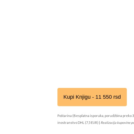
Kupi Knjigu - 11 550 rsd
Poštarina (Besplatna isporuka, porudžbina preko 3
inostranstvo DHL (7,5 EUR) |
Realizacija kupovine p