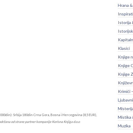
Hrana &
Inspirat
Istorija 
Istorijsk
Kapitaln
Klasici
Knjige 
Knjige O
Knjige Z
Književ
Krimići 
Ljubavni
Misterij
000din): Srbija 180din Crna Gora, Bosna i Hercegovina (8,5 EUR),
Mistika 
održana od strane partner kompanije Korisna Knjiga d.o.o
Muzika