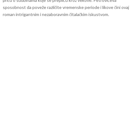
priču o sudbinama koje se prepliću kroz vekove. Petrovićeva
sposobnost da poveže različite vremenske periode i likove čini ovaj
roman intrigantnim i nezaboravnim čitalačkim iskustvom.