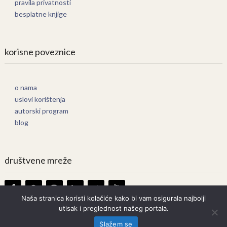
pravila privatnosti
besplatne knjige
korisne poveznice
o nama
uslovi korištenja
autorski program
blog
društvene mreže
Naša stranica koristi kolačiće kako bi vam osigurala najbolji
utisak i preglednost našeg portala.
Knjige Online
Copyright © 2026.
Slažem se