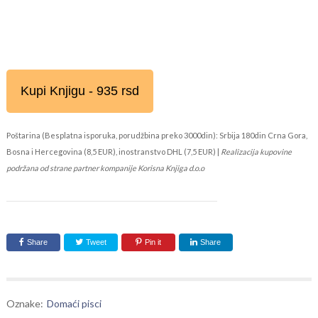
Kupi Knjigu - 935 rsd
Poštarina (Besplatna isporuka, porudžbina preko 3000din): Srbija 180din Crna Gora,
Bosna i Hercegovina (8,5 EUR), inostranstvo DHL (7,5 EUR) |
Realizacija kupovine
podržana od strane partner kompanije Korisna Knjiga d.o.o
Share
Tweet
Pin it
Share
Oznake:
Domaći pisci