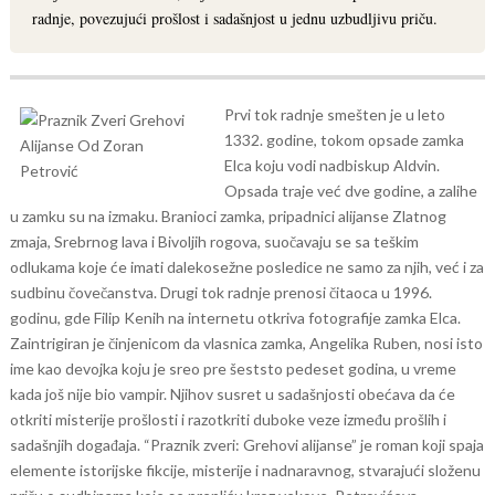
radnje, povezujući prošlost i sadašnjost u jednu uzbudljivu priču.
Prvi tok radnje smešten je u leto
1332. godine, tokom opsade zamka
Elca koju vodi nadbiskup Aldvin.
Opsada traje već dve godine, a zalihe
u zamku su na izmaku. Branioci zamka, pripadnici alijanse Zlatnog
zmaja, Srebrnog lava i Bivoljih rogova, suočavaju se sa teškim
odlukama koje će imati dalekosežne posledice ne samo za njih, već i za
sudbinu čovečanstva.
Drugi tok radnje prenosi čitaoca u 1996.
godinu, gde Filip Kenih na internetu otkriva fotografije zamka Elca.
Zaintrigiran je činjenicom da vlasnica zamka, Angelika Ruben, nosi isto
ime kao devojka koju je sreo pre šeststo pedeset godina, u vreme
kada još nije bio vampir. Njihov susret u sadašnjosti obećava da će
otkriti misterije prošlosti i razotkriti duboke veze između prošlih i
sadašnjih događaja.
“Praznik zveri: Grehovi alijanse” je roman koji spaja
elemente istorijske fikcije, misterije i nadnaravnog, stvarajući složenu