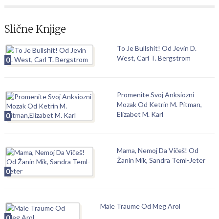
Slične Knjige
To Je Bullshit! Od Jevin D.
West, Carl T. Bergstrom
0
Promenite Svoj Anksiozni
Mozak Od Ketrin M. Pitman,
Elizabet M. Karl
0
Mama, Nemoj Da Vičeš! Od
Žanin Mik, Sandra Teml-Jeter
0
Male Traume Od Meg Arol
0