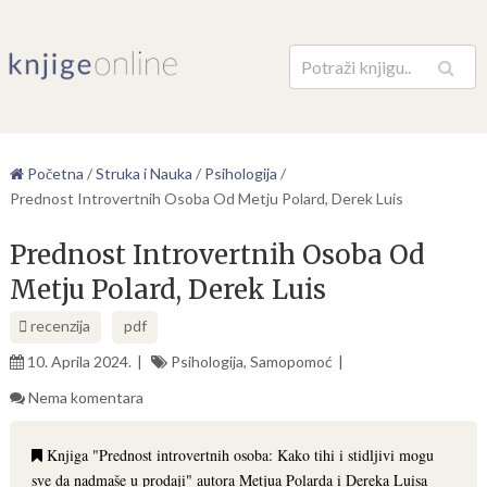
Pretraga
Početna
/
Struka i Nauka
/
Psihologija
/
Prednost Introvertnih Osoba Od Metju Polard, Derek Luis
Prednost Introvertnih Osoba Od
Metju Polard, Derek Luis
recenzija
pdf
10. Aprila 2024.
Psihologija
,
Samopomoć
Nema komentara
Knjiga "Prednost introvertnih osoba: Kako tihi i stidljivi mogu
sve da nadmaše u prodaji" autora Metjua Polarda i Dereka Luisa