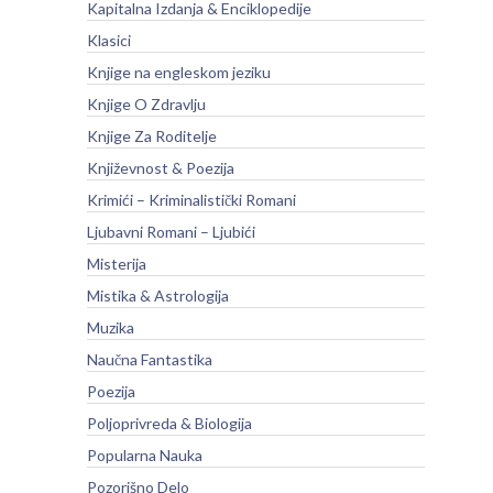
Kapitalna Izdanja & Enciklopedije
Klasici
Knjige na engleskom jeziku
Knjige O Zdravlju
Knjige Za Roditelje
Književnost & Poezija
Krimići – Kriminalistički Romani
Ljubavni Romani – Ljubići
Misterija
Mistika & Astrologija
Muzika
Naučna Fantastika
Poezija
Poljoprivreda & Biologija
Popularna Nauka
Pozorišno Delo