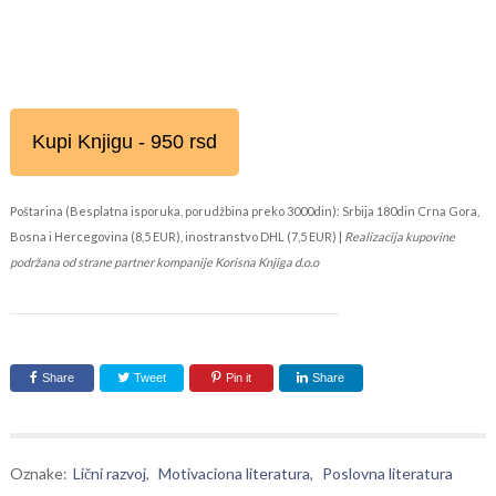
Kupi Knjigu - 950 rsd
Poštarina (Besplatna isporuka, porudžbina preko 3000din): Srbija 180din Crna Gora,
Bosna i Hercegovina (8,5 EUR), inostranstvo DHL (7,5 EUR) |
Realizacija kupovine
podržana od strane partner kompanije Korisna Knjiga d.o.o
Share
Tweet
Pin it
Share
Oznake:
Lični razvoj
,
Motivaciona literatura
,
Poslovna literatura