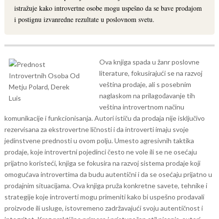
istražuje kako introvertne osobe mogu uspešno da se bave prodajom
i postignu izvanredne rezultate u poslovnom svetu.
Ova knjiga spada u žanr poslovne
literature, fokusirajući se na razvoj
veština prodaje, ali s posebnim
naglaskom na prilagođavanje tih
veština introvertnom načinu
komunikacije i funkcionisanja.
Autori ističu da prodaja nije isključivo
rezervisana za ekstrovertne ličnosti i da introverti imaju svoje
jedinstvene prednosti u ovom polju. Umesto agresivnih taktika
prodaje, koje introvertni pojedinci često ne vole ili se ne osećaju
prijatno koristeći, knjiga se fokusira na razvoj sistema prodaje koji
omogućava introvertima da budu autentični i da se osećaju prijatno u
prodajnim situacijama.
Ova knjiga pruža konkretne savete, tehnike i
strategije koje introverti mogu primeniti kako bi uspešno prodavali
proizvode ili usluge, istovremeno zadržavajući svoju autentičnost i