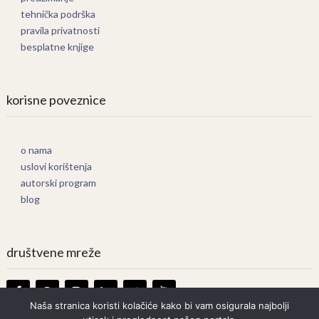
tehnička podrška
pravila privatnosti
besplatne knjige
korisne poveznice
o nama
uslovi korištenja
autorski program
blog
društvene mreže
Naša stranica koristi kolačiće kako bi vam osigurala najbolji