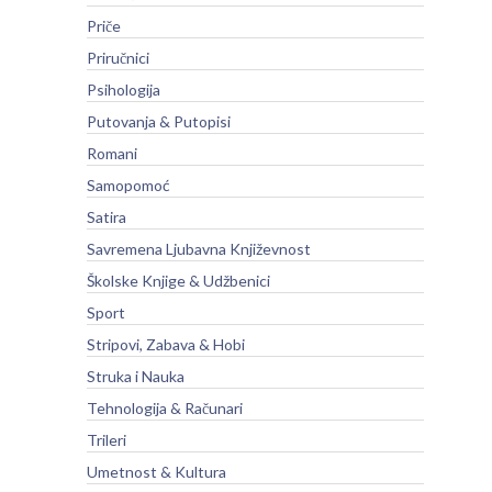
Priče
Priručnici
Psihologija
Putovanja & Putopisi
Romani
Samopomoć
Satira
Savremena Ljubavna Književnost
Školske Knjige & Udžbenici
Sport
Stripovi, Zabava & Hobi
Struka i Nauka
Tehnologija & Računari
Trileri
Umetnost & Kultura