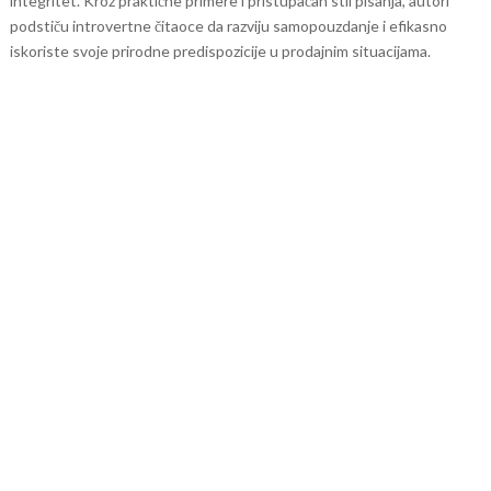
integritet. Kroz praktične primere i pristupačan stil pisanja, autori
podstiču introvertne čitaoce da razviju samopouzdanje i efikasno
iskoriste svoje prirodne predispozicije u prodajnim situacijama.