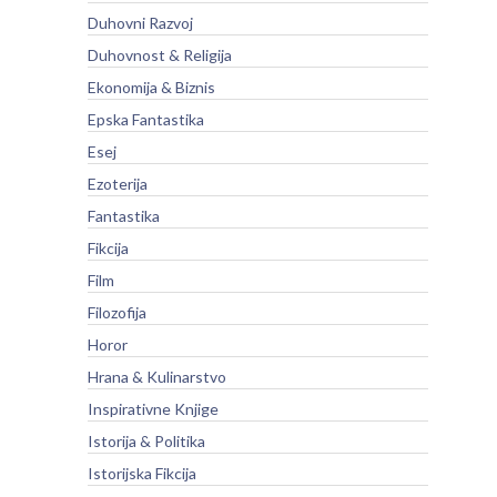
Duhovni Razvoj
Duhovnost & Religija
Ekonomija & Biznis
Epska Fantastika
Esej
Ezoterija
Fantastika
Fikcija
Film
Filozofija
Horor
Hrana & Kulinarstvo
Inspirativne Knjige
Istorija & Politika
Istorijska Fikcija