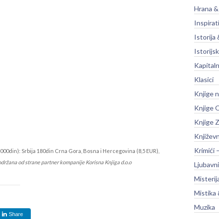
Hrana &
Inspirat
Istorija 
Istorijsk
Kapitaln
Klasici
Knjige 
Knjige O
Knjige Z
Književ
Krimići 
000din): Srbija 180din Crna Gora, Bosna i Hercegovina (8,5 EUR),
održana od strane partner kompanije Korisna Knjiga d.o.o
Ljubavni
Misterij
Mistika 
Muzika
Share