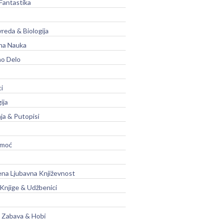
Fantastika
vreda & Biologija
na Nauka
no Delo
ci
ija
ja & Putopisi
moć
na Ljubavna Književnost
 Knjige & Udžbenici
, Zabava & Hobi