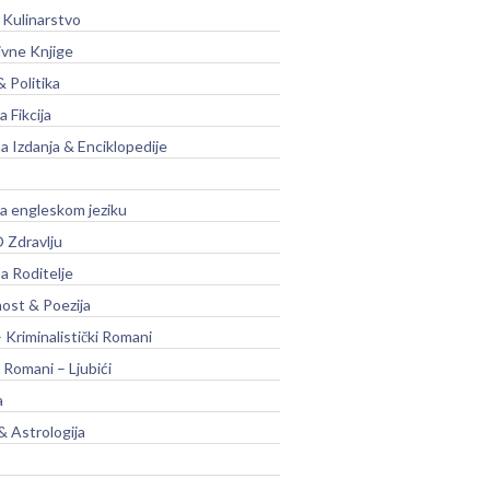
 Kulinarstvo
ivne Knjige
& Politika
a Fikcija
a Izdanja & Enciklopedije
na engleskom jeziku
 Zdravlju
a Roditelje
nost & Poezija
– Kriminalistički Romani
 Romani – Ljubići
a
& Astrologija