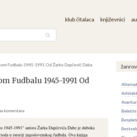
klub čitalaca
književnici
au
aga
kom Fudbalu 1945-1991 Od Žarko Dapčević Daba
žanrov
om Fudbalu 1945-1991 Od
Alternat
Arhitek
Avantur
a komentara
Beletris
Besplat
lu 1945-1991" autora Žarka Dapčevića Dabe je duboka
Bestsel
rioda u istoriji jugoslovenskog fudbala. Ova knjiga