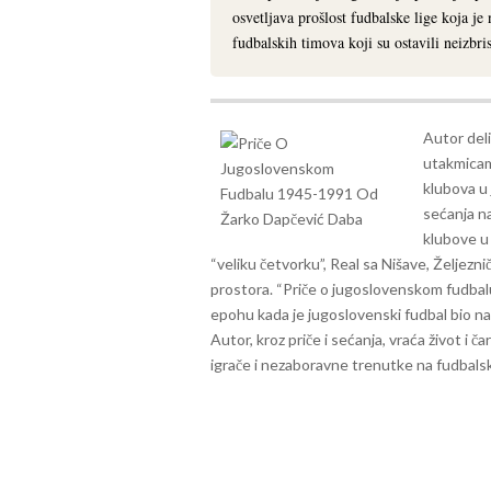
osvetljava prošlost fudbalske lige koja je
fudbalskih timova koji su ostavili neizbri
Autor del
utakmicama
klubova u
sećanja na
klubove u
“veliku četvorku”, Real sa Nišave, Željezn
prostora.
“Priče o jugoslovenskom fudbal
epohu kada je jugoslovenski fudbal bio na 
Autor, kroz priče i sećanja, vraća život i 
igrače i nezaboravne trenutke na fudbalsk