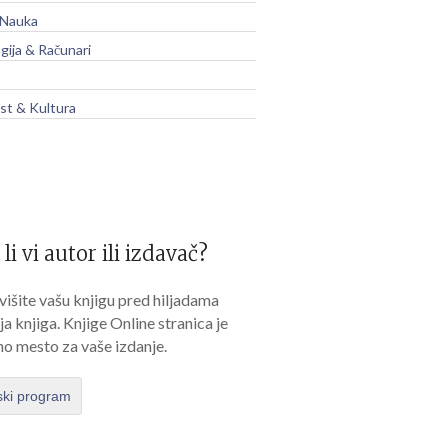
 Nauka
gija & Računari
t & Kultura
 li vi autor ili izdavač?
išite vašu knjigu pred hiljadama
lja knjiga. Knjige Online stranica je
no mesto za vaše izdanje.
ski program