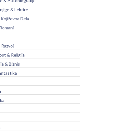
je & Autobiografije
njige & Lektire
Književna Dela
 Romani
 Razvoj
st & Religija
ja & Biznis
antastika
a
ika
a