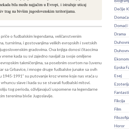
Biografi
 nekada bila među najjačim u Evropi, i istražuje uticaj
Dečije K
siv trag na bivšim jugoslovenskim teritorijama.
Domaća 
Domaći
Drama
i priče o fudbalskim legendama, veličanstvenim
Duhovni
, turnirima, i gostovanjima velikih evropskih i svetskih
 jugoslovenskim gradovima. Ova knjiga donosi čitaocima
Duhovno
 vreme kada su svi zajedno navijali za svoje omiljene
Ekonomi
 evropskim takmičenjima, sa posebnim osvrtom na čuvenu
Epska F
ičar sa Grbavice, i mnoge druge fudbalske junake sa ovih
Esej
u 1945-1991” su putovanje kroz vreme koje nas vraća u
vrhuncu slave i kada su se stvarali fudbalski mitovi.
Ezoterij
čaroliju tog perioda, oživljavajući uspomene na legendarne
Fantast
im terenima bivše Jugoslavije.
Fikcija
Film
Filozofij
Horor