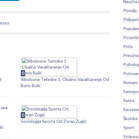
Naučna 
Poezija
Poljopri
atura
Popular
Pozoriš
Priče
Priručni
Psiholog
0
Putovan
d
Ribolovne Tehnike 1: Obalno Varaličarenje Od
Romani
Boris Bulić
Samopo
Satira
tska
Savreme
0
Školske
Sociologija Sporta Od Zoran Žugić
ić
Sport
Stripovi