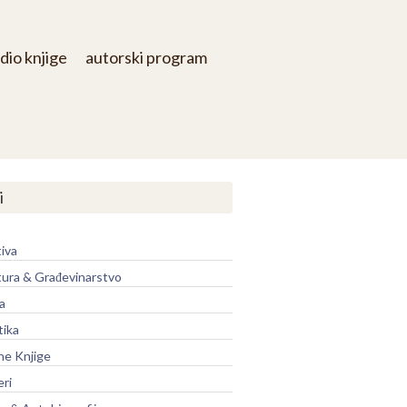
dio knjige
autorski program
i
iva
tura & Građevinarstvo
a
tika
ne Knjige
eri