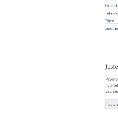
Struka i
Tehnolo
Trileri
Umetnos
Jeste
Promov
ljubite
savrše
autor