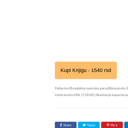
Kupi Knjigu - 1540 rsd
Poštarina (Besplatna isporuka, porudžbina preko 3
inostranstvo DHL (7,5 EUR) |
Realizacija kupovine p
Share
Tweet
Pin it