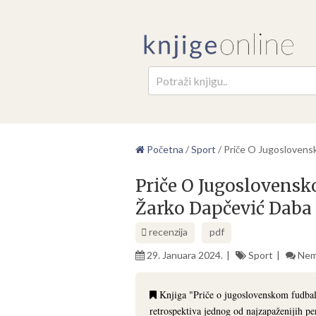
Pretr
Početna
/
Sport
/
Priče O Jugoslovens
Priče O Jugoslovensk
Žarko Dapčević Daba
recenzija
pdf
29. Januara 2024.
Sport
Nem
Knjiga "Priče o jugoslovenskom fudba
retrospektiva jednog od najzapaženijih pe