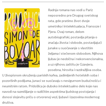
Radnja romana nas vodi u Pariz
neposredno pre Drugog svetskog
rata, gde pratimo život dvoje
umetnika i intelektualaca, Fransoze i
Pjera. Ovaj roman, delom
autobiografski, postavlja pitanja o
značaju života i slobode, postavljajući
junake u suočavanje s vlastitim
željama i stečenom slobodom. Njihova
ljubav je neobična i nekonvencionalna,
a uz njihovu zaštitu je Gzavjera,
posebna, hirovita i razdražljiva osoba.
U živopisnom okruženju pariskih kafea, zadimljenih hotelskih soba i
pozorišnih podijuma, junaci se suočavaju s nesigurnom budućnošću i
neumitnim ratom. Pridošlica je duboko intelektualno delo koje nas
navodi na razmišljanje o različitim aspektima ljudskog postojanja i
donosi slojevitu priču o otvorenoj vezi, ljubavi i izazovima modernog
društva.