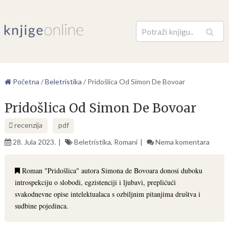
Pretraga
Početna
/
Beletristika
/
Pridošlica Od Simon De Bovoar
Pridošlica Od Simon De Bovoar
recenzija
pdf
28. Jula 2023.
Beletristika
,
Romani
Nema komentara
Roman "Pridošlica" autora Simona de Bovoara donosi duboku
introspekciju o slobodi, egzistenciji i ljubavi, preplićući
svakodnevne opise intelektualaca s ozbiljnim pitanjima društva i
sudbine pojedinca.