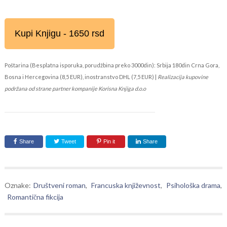
Kupi Knjigu - 1650 rsd
Poštarina (Besplatna isporuka, porudžbina preko 3000din): Srbija 180din Crna Gora,
Bosna i Hercegovina (8,5 EUR), inostranstvo DHL (7,5 EUR) |
Realizacija kupovine
podržana od strane partner kompanije Korisna Knjiga d.o.o
Share
Tweet
Pin it
Share
Oznake:
Društveni roman
,
Francuska književnost
,
Psihološka drama
,
Romantična fikcija