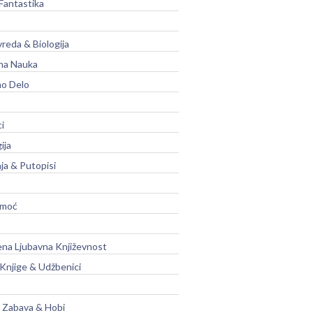
Fantastika
vreda & Biologija
na Nauka
no Delo
ci
ija
ja & Putopisi
moć
na Ljubavna Književnost
 Knjige & Udžbenici
, Zabava & Hobi