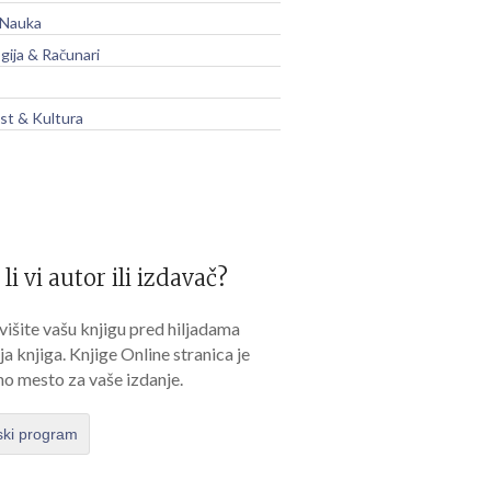
 Nauka
gija & Računari
t & Kultura
 li vi autor ili izdavač?
išite vašu knjigu pred hiljadama
lja knjiga. Knjige Online stranica je
no mesto za vaše izdanje.
ski program