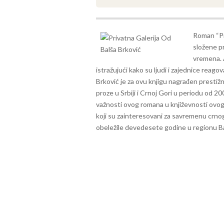
Roman “Pri
složene p
vremena. 
istražujući kako su ljudi i zajednice reag
Brković je za ovu knjigu nagrađen prestiž
proze u Srbiji i Crnoj Gori u periodu od 20
važnosti ovog romana u književnosti ovog
koji su zainteresovani za savremenu crnog
obeležile devedesete godine u regionu B