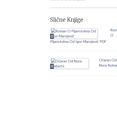
Slične Knjige
Rom
O
0
Pijanstvima Od Igor Marojević PDF
Očaran Od
Nora Robe
0