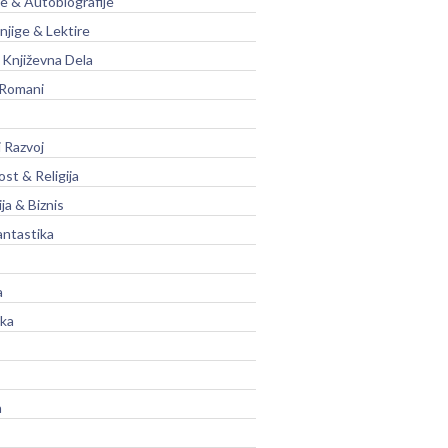
je & Autobiografije
njige & Lektire
Književna Dela
 Romani
 Razvoj
st & Religija
ja & Biznis
antastika
a
ika
a