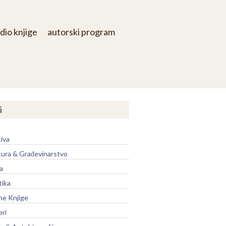
dio knjige
autorski program
i
iva
tura & Građevinarstvo
a
tika
ne Knjige
eri