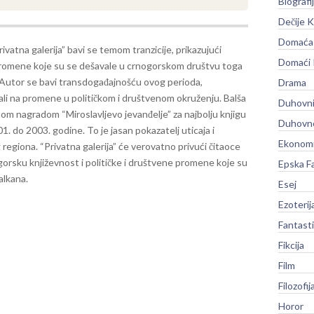
Biografi
Dečije K
Domaća 
vatna galerija” bavi se temom tranzicije, prikazujući
Domaći
romene koje su se dešavale u crnogorskom društvu toga
Autor se bavi transdogađajnošću ovog perioda,
Drama
ovali na promene u političkom i društvenom okruženju.
Balša
Duhovni
nom nagradom “Miroslavljevo jevanđelje” za najbolju knjigu
Duhovno
01. do 2003. godine. To je jasan pokazatelj uticaja i
Ekonomi
 regiona.
“Privatna galerija” će verovatno privući čitaoce
orsku književnost i političke i društvene promene koje su
Epska F
alkana.
Esej
Ezoterij
Fantast
Fikcija
Film
Filozofij
Horor