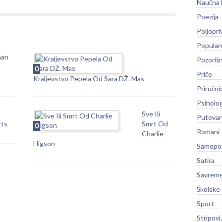
Naučna 
Poezija
Poljopri
Popular
an
Pozoriš
0
Priče
Kraljevstvo Pepela Od Sara DŽ. Mas
Priručni
Psiholog
Sve Ili
Putovan
rts
Smrt Od
0
Romani
Charlie
Higson
Samopo
Satira
Savreme
Školske
Sport
Stripovi