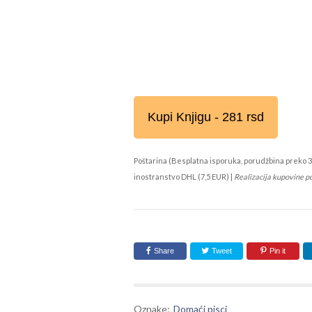
Kupi Knjigu - 281 rsd
Poštarina (Besplatna isporuka, porudžbina preko 3
inostranstvo DHL (7,5 EUR) |
Realizacija kupovine p
Share
Tweet
Pin it
Oznake:
Domaći pisci