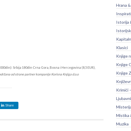
Hrana &
Inspirat
Istorija 
Istorijsk
Kapitaln
Klasici
Knjige 
Knjige O
000din): Srbija 180din Crna Gora, Bosna i Hercegovina (8,5 EUR),
Knjige Z
održana od strane partner kompanije Korisna Knjiga d.o.o
Književ
Krimići 
Ljubavni
Share
Misterij
Mistika 
Muzika