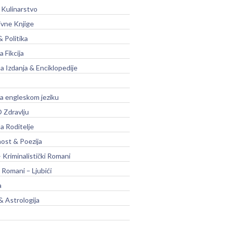
 Kulinarstvo
ivne Knjige
& Politika
a Fikcija
a Izdanja & Enciklopedije
na engleskom jeziku
 Zdravlju
a Roditelje
nost & Poezija
– Kriminalistički Romani
 Romani – Ljubići
a
& Astrologija