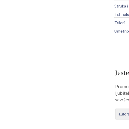
Struka i
Tehnolo
Trileri
Umetnos
Jeste
Promov
ljubite
savrše
autor