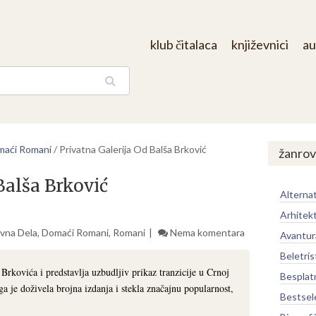
klub čitalaca
književnici
au
aga
aći Romani
/
Privatna Galerija Od Balša Brković
žanrov
Balša Brković
Alternat
Arhitek
vna Dela
,
Domaći Romani
,
Romani
Nema komentara
Avantur
Beletris
Brkovića i predstavlja uzbudljiv prikaz tranzicije u Crnoj
Besplat
 je doživela brojna izdanja i stekla značajnu popularnost,
Bestsel