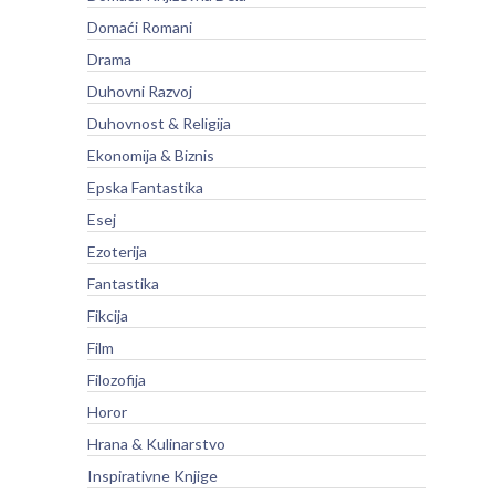
Domaći Romani
Drama
Duhovni Razvoj
Duhovnost & Religija
Ekonomija & Biznis
Epska Fantastika
Esej
Ezoterija
Fantastika
Fikcija
Film
Filozofija
Horor
Hrana & Kulinarstvo
Inspirativne Knjige