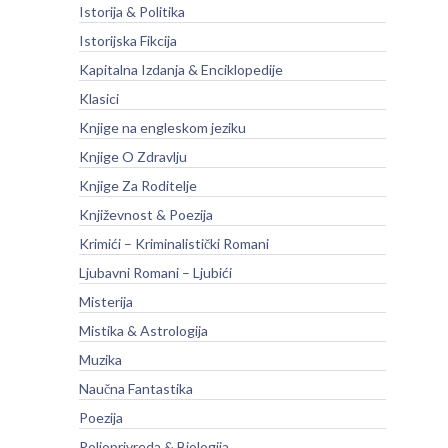
Istorija & Politika
Istorijska Fikcija
Kapitalna Izdanja & Enciklopedije
Klasici
Knjige na engleskom jeziku
Knjige O Zdravlju
Knjige Za Roditelje
Književnost & Poezija
Krimići – Kriminalistički Romani
Ljubavni Romani – Ljubići
Misterija
Mistika & Astrologija
Muzika
Naučna Fantastika
Poezija
Poljoprivreda & Biologija