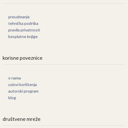
preuzimanje
tehnička podrška
pravila privatnosti
besplatne knjige
korisne poveznice
o nama
uslovi korištenja
autorski program
blog
društvene mreže