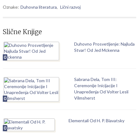
Oznake:
Duhovna literatura
,
Lični razvoj
Slične Knjige
Duhovno Prosvetljenje: Najluđa
Stvar! Od Jed Mckenna
0
Sabrana Dela, Tom III:
Ceremonije Inicijacije I
Unapređenja Od Volter Lesli
Vilmsherst
0
Elementali Od H. P. Blavatsky
0