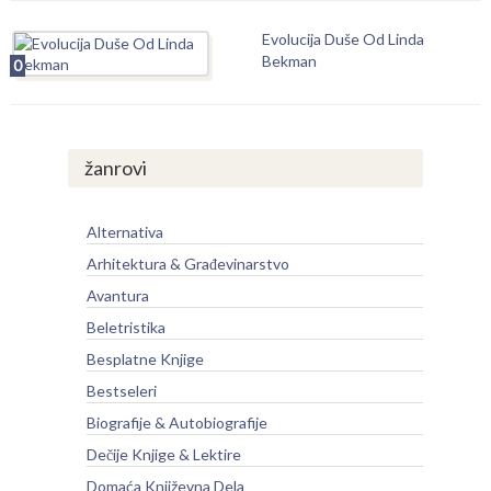
Evolucija Duše Od Linda
Bekman
0
žanrovi
Alternativa
Arhitektura & Građevinarstvo
Avantura
Beletristika
Besplatne Knjige
Bestseleri
Biografije & Autobiografije
Dečije Knjige & Lektire
Domaća Književna Dela