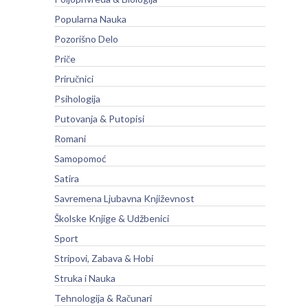
Popularna Nauka
Pozorišno Delo
Priče
Priručnici
Psihologija
Putovanja & Putopisi
Romani
Samopomoć
Satira
Savremena Ljubavna Književnost
Školske Knjige & Udžbenici
Sport
Stripovi, Zabava & Hobi
Struka i Nauka
Tehnologija & Računari