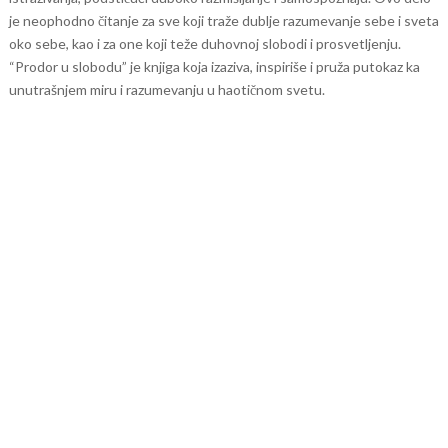
je neophodno čitanje za sve koji traže dublje razumevanje sebe i sveta
oko sebe, kao i za one koji teže duhovnoj slobodi i prosvetljenju.
“Prodor u slobodu” je knjiga koja izaziva, inspiriše i pruža putokaz ka
unutrašnjem miru i razumevanju u haotičnom svetu.