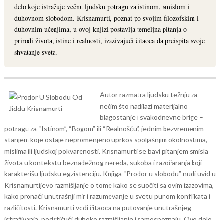
delo koje istražuje večnu ljudsku potragu za istinom, smislom i
duhovnom slobodom. Krisnamurti, poznat po svojim filozofskim i
duhovnim učenjima, u ovoj knjizi postavlja temeljna pitanja o
prirodi života, istine i realnosti, izazivajući čitaoca da preispita svoje
shvatanje sveta.
Autor razmatra ljudsku težnju za
nečim što nadilazi materijalno
blagostanje i svakodnevne brige –
potragu za “Istinom”, “Bogom” ili “Realnošću”, jednim bezvremenim
stanjem koje ostaje nepromenjeno uprkos spoljašnjim okolnostima,
mislima ili ljudskoj pokvarenosti. Krisnamurti se bavi pitanjem smisla
života u kontekstu beznadežnog nereda, sukoba i razočaranja koji
karakterišu ljudsku egzistenciju.
Knjiga “Prodor u slobodu” nudi uvid u
Krisnamurtijevo razmišljanje o tome kako se suočiti sa ovim izazovima,
kako pronaći unutrašnji mir i razumevanje u svetu punom konflikata i
različitosti. Krisnamurti vodi čitaoca na putovanje unutrašnjeg
istraživanja, podstičući duboko razmišljanje i samospoznaju.
Ovo delo