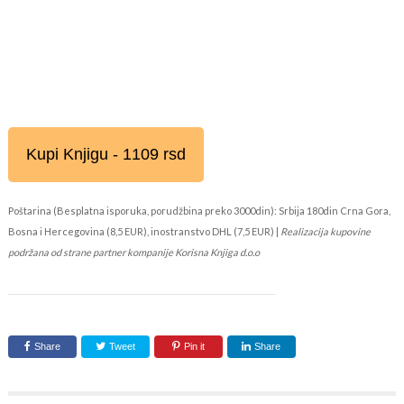
Kupi Knjigu - 1109 rsd
Poštarina (Besplatna isporuka, porudžbina preko 3000din): Srbija 180din Crna Gora,
Bosna i Hercegovina (8,5 EUR), inostranstvo DHL (7,5 EUR) |
Realizacija kupovine
podržana od strane partner kompanije Korisna Knjiga d.o.o
Share
Tweet
Pin it
Share