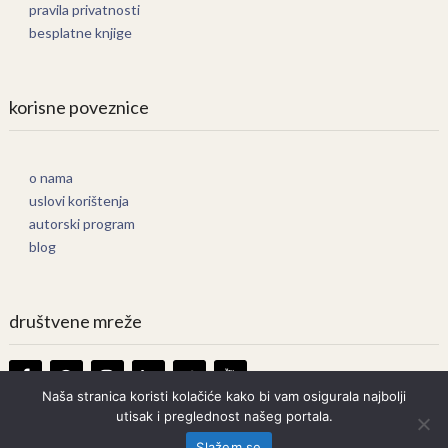
pravila privatnosti
besplatne knjige
korisne poveznice
o nama
uslovi korištenja
autorski program
blog
društvene mreže
Naša stranica koristi kolačiće kako bi vam osigurala najbolji
utisak i preglednost našeg portala.
Knjige Online
Copyright © 2026.
Slažem se