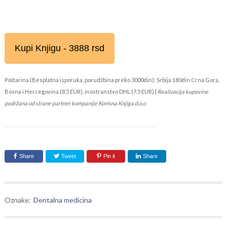
Kupi Knjigu - 3888 rsd
Poštarina (Besplatna isporuka, porudžbina preko 3000din): Srbija 180din Crna Gora,
Bosna i Hercegovina (8,5 EUR), inostranstvo DHL (7,5 EUR) |
Realizacija kupovine
podržana od strane partner kompanije Korisna Knjiga d.o.o
Share
Tweet
Pin it
Share
Oznake:
Dentalna medicina