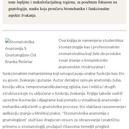
usne šupljine i maksilofacijalnog regiona, sa posebnim fokusom na
gnatologiju, nauku koja proučava biomehaniku i funkcionalne
aspekte žvakanja.
Ova knjiga je namenjena studentima
stomatologije kao i profesionalnim
stomatolozima koji žele da prodube
svoje znanje o kompleksnim
anatomskim strukturama i
funkcionalnim mehanizmima koji omogućavaju oralne funkcije kao što
su govor, žvakanje i gutanje. Autor detaljno opisuje anatomiju zuba,
kostiju vilica, temporomandibularnog zgloba, kao i mišića i drugih
struktura koje su uključene u funkciju žvakanja.
Knjiga takođe sadrži
opsežne ilustracije i dijagrame koji pomažu u vizualizaciji anatomije i
mehanika uključenih u gnatološke procese, što olakšava razumevanje i
aplikaciju znanja u kliničkoj praksi. “Stomatološka anatomija s
gnatologijom” služi kao dragocen resurs za obrazovanje i praktičnu
primenu u stomatologiji, pružajući čitaocima temeljit pregled