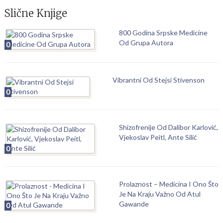
Slične Knjige
800 Godina Srpske Medicine
Od Grupa Autora
0
Vibrantni Od Stejsi Stivenson
0
Shizofrenije Od Dalibor Karlović,
Vjekoslav Peitl, Ante Silić
0
Prolaznost – Medicina I Ono Što
Je Na Kraju Važno Od Atul
Gawande
0