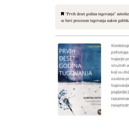
"Prvih deset godina tugovanja" autorke
se bavi procesom tugovanja nakon gubitka
Kombinuju
psihologa 
trajanje p
stručnih z
koji su do
osobne pri
tugovanja 
poglavlje
razumevanj
neophodno