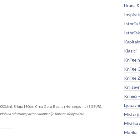
Hrana &
Inspirat
Istorija 
Istorijsk
Kapitaln
Klasici
Knjige 
Knjige O
Knjige Z
Književ
Krimići 
Ljubavni
000din): Srbija 180din Crna Gora, Bosna i Hercegovina (8,5 EUR),
održana od strane partner kompanije Korisna Knjiga d.o.o
Misterij
Mistika 
Muzika