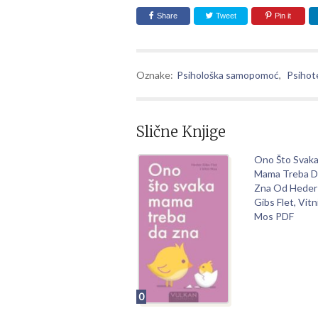
Share
Tweet
Pin it
Oznake:
Psihološka samopomoć
,
Psihot
Slične Knjige
Ono Što Svak
Mama Treba D
Zna Od Heder
Gibs Flet, Vitn
Mos PDF
0