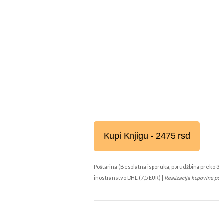
Kupi Knjigu - 2475 rsd
Poštarina (Besplatna isporuka, porudžbina preko 3
inostranstvo DHL (7,5 EUR) |
Realizacija kupovine p