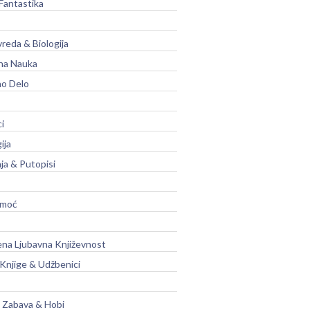
Fantastika
vreda & Biologija
na Nauka
no Delo
ci
ija
ja & Putopisi
moć
na Ljubavna Književnost
 Knjige & Udžbenici
, Zabava & Hobi