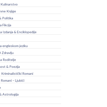
 Kulinarstvo
ivne Knjige
& Politika
a Fikcija
a Izdanja & Enciklopedije
na engleskom jeziku
 Zdravlju
a Roditelje
nost & Poezija
– Kriminalistički Romani
 Romani – Ljubići
a
& Astrologija