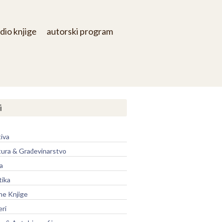
dio knjige
autorski program
i
iva
tura & Građevinarstvo
a
tika
ne Knjige
eri