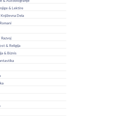
je & Autobiografije
njige & Lektire
Književna Dela
 Romani
 Razvoj
st & Religija
ja & Biznis
antastika
a
ika
a