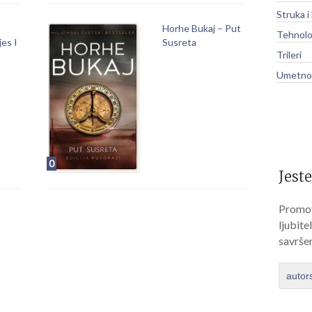
Struka i
Horhe Bukaj – Put
Tehnolo
jes I
Susreta
Trileri
Umetnos
0
Jeste
Promov
ljubite
savrše
autor