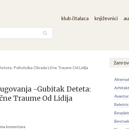
klub čitalaca
književnici
au
aga
/
žanrov
eteta: Psihološka Obrada Lične Traume Od Lidija
Alternat
ugovanja -Gubitak Deteta:
Arhitek
Avantur
čne Traume Od Lidija
Beletris
Besplat
Bestsel
ma komentara