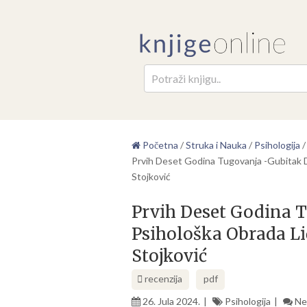
Pretr
Početna
/
Struka i Nauka
/
Psihologija
Prvih Deset Godina Tugovanja -Gubitak D
Stojković
Prvih Deset Godina T
Psihološka Obrada Li
Stojković
recenzija
pdf
26. Jula 2024.
Psihologija
Ne