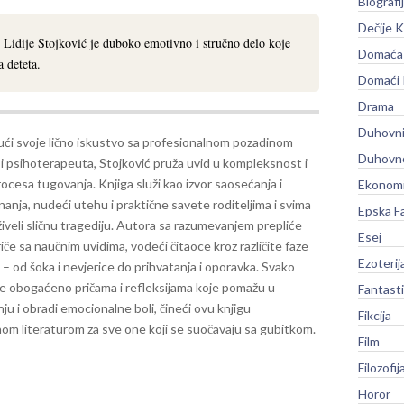
Biografi
Dečije K
 Lidije Stojković je duboko emotivno i stručno delo koje
Domaća 
 deteta.
Domaći
Drama
Duhovni
ći svoje lično iskustvo sa profesionalnom pozadinom
Duhovno
i psihoterapeuta, Stojković pruža uvid u kompleksnost i
rocesa tugovanja. Knjiga služi kao izvor saosećanja i
Ekonomi
nanja, nudeći utehu i praktične savete roditeljima i svima
Epska F
živeli sličnu tragediju. Autora sa razumevanjem prepliće
Esej
če sa naučnim uvidima, vodeći čitaoce kroz različite faze
Ezoterij
– od šoka i nevjerice do prihvatanja i oporavka. Svako
 je obogaćeno pričama i refleksijama koje pomažu u
Fantast
u i obradi emocionalne boli, čineći ovu knjigu
Fikcija
m literaturom za sve one koji se suočavaju sa gubitkom.
Film
Filozofij
Horor