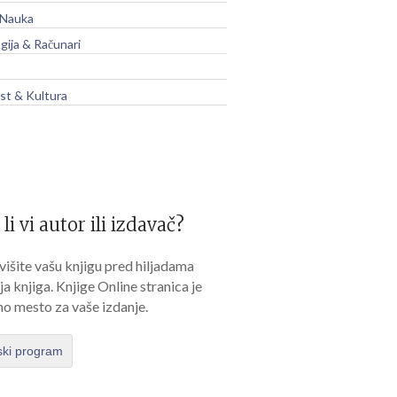
 Nauka
gija & Računari
t & Kultura
 li vi autor ili izdavač?
išite vašu knjigu pred hiljadama
lja knjiga. Knjige Online stranica je
no mesto za vaše izdanje.
ski program