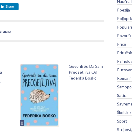
Naučna 
Share
Poezija
Poljopri
Popular
erapija
Pozoriš
Priče
Priručni
Psiholog
a
Govorili Su Da Sam
Putovan
a
Preosetljiva Od
Federika Bosko
Romani
i
Samopo
Satira
Savreme
Školske
Sport
0
Stripovi