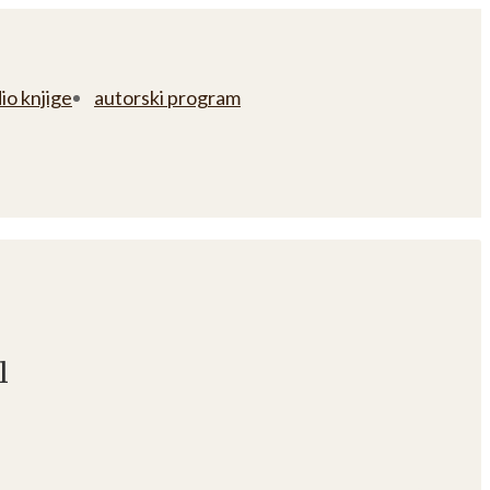
io knjige
autorski program
l