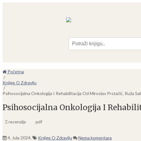
Pre
Početna
/
Knjige O Zdravlju
/
Psihosocijalna Onkologija I Rehabilitacija Od Miroslav Prstačić, Ruža Sa
Psihosocijalna Onkologija I Rehabili
recenzija
pdf
4. Jula 2024.
Knjige O Zdravlju
Nema komentara