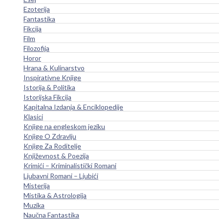
Ezoterija
Fantastika
Fikcija
Film
Filozofija
Horor
Hrana & Kulinarstvo
Inspirativne Knjige
Istorija & Politika
Istorijska Fikcija
Kapitalna Izdanja & Enciklopedije
Klasici
Knjige na engleskom jeziku
Knjige O Zdravlju
Knjige Za Roditelje
Književnost & Poezija
Krimići – Kriminalistički Romani
Ljubavni Romani – Ljubići
Misterija
Mistika & Astrologija
Muzika
Naučna Fantastika