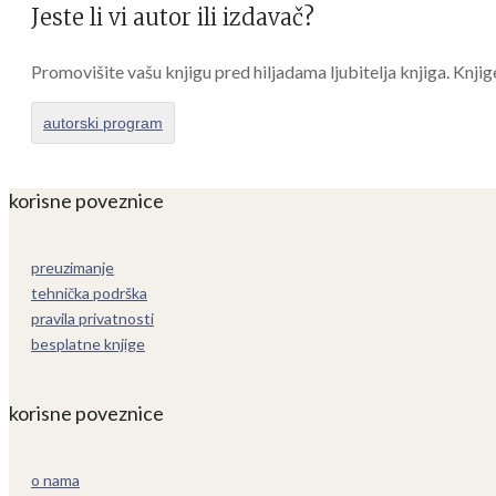
Jeste li vi autor ili izdavač?
Promovišite vašu knjigu pred hiljadama ljubitelja knjiga. Knjig
autorski program
korisne poveznice
preuzimanje
tehnička podrška
pravila privatnosti
besplatne knjige
korisne poveznice
o nama