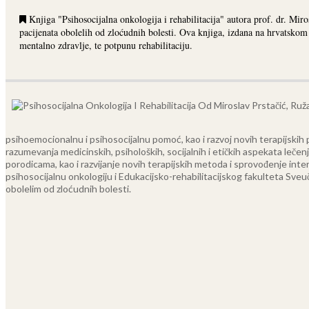
Knjiga "Psihosocijalna onkologija i rehabilitacija" autora prof. dr. Miro
pacijenata obolelih od zloćudnih bolesti. Ova knjiga, izdana na hrvatskom
mentalno zdravlje, te potpunu rehabilitaciju.
psihoemocionalnu i psihosocijalnu pomoć, kao i razvoj novih terapijskih 
razumevanja medicinskih, psiholoških, socijalnih i etičkih aspekata lečenja
porodicama, kao i razvijanje novih terapijskih metoda i sprovođenje interd
psihosocijalnu onkologiju i Edukacijsko-rehabilitacijskog fakulteta Sveu
obolelim od zloćudnih bolesti.