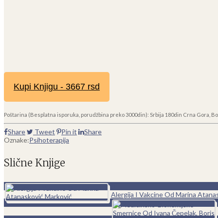
Kupi Knjigu - 3667 rsd
Poštarina (Besplatna isporuka, porudžbina preko 3000din): Srbija 180din Crna Gora, Bo
Share
Tweet
Pin it
Share
Oznake:
Psihoterapija
Slične Knjige
0
Alergija I Vakcine Od Marina Atana