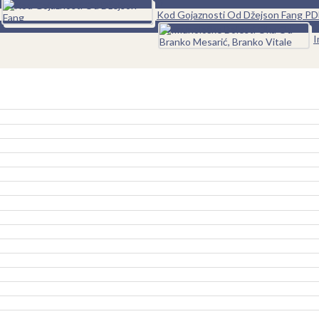
0
Kod Gojaznosti Od Džejson Fang PD
0
I