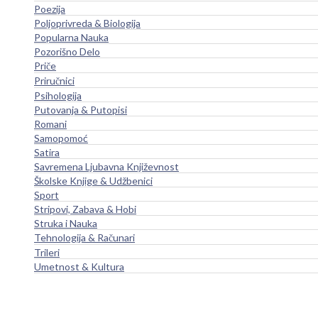
Poezija
Poljoprivreda & Biologija
Popularna Nauka
Pozorišno Delo
Priče
Priručnici
Psihologija
Putovanja & Putopisi
Romani
Samopomoć
Satira
Savremena Ljubavna Književnost
Školske Knjige & Udžbenici
Sport
Stripovi, Zabava & Hobi
Struka i Nauka
Tehnologija & Računari
Trileri
Umetnost & Kultura