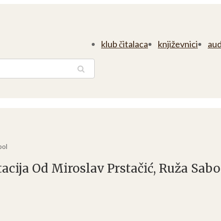
klub čitalaca
književnici
aud
traga
bol
tacija Od Miroslav Prstačić, Ruža Sabo