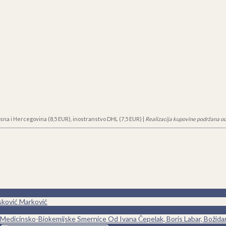
sna i Hercegovina (8,5 EUR), inostranstvo DHL (7,5 EUR) |
Realizacija kupovine podržana od
sković Marković
0
Medicinsko-Biokemijske Smernice Od Ivana Čepelak, Boris Labar, Božida