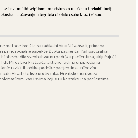
e se bavi multidisciplinarnim pristupom u lečenju i rehabilitaciji
kusira na očuvanje integriteta obolele osobe kroz tjelesno i
vne metode kao što su radikalni hirurški zahvati, primena
e i psihosocijalne aspekte života pacijenta. Psihosocijalna
kako bi obezbedila sveobuhvatnu podršku pacijentima, uključujući
 dr. Miroslava Prstačića, aktivno radi na unapređenju
žanje različitih oblika podrške pacijentima i njihovim
zmeđu Hrvatske lige protiv raka, Hrvatske udruge za
roblematikom, kao i svima koji su u kontaktu sa pacijentima