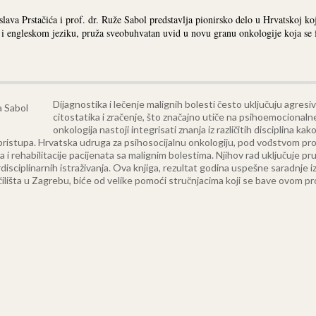
slava Prstačića i prof. dr. Ruže Sabol predstavlja pionirsko delo u Hrvatskoj koj
 i engleskom jeziku, pruža sveobuhvatan uvid u novu granu onkologije koja se fo
Dijagnostika i lečenje malignih bolesti često uključuju agresi
citostatika i zračenje, što značajno utiče na psihoemocionaln
onkologija nastoji integrisati znanja iz različitih disciplina 
pristupa.
Hrvatska udruga za psihosocijalnu onkologiju, pod vođstvom prof.
 i rehabilitacije pacijenata sa malignim bolestima. Njihov rad uključuje pru
isciplinarnih istraživanja.
Ova knjiga, rezultat godina uspešne saradnje i
čilišta u Zagrebu, biće od velike pomoći stručnjacima koji se bave ovom p