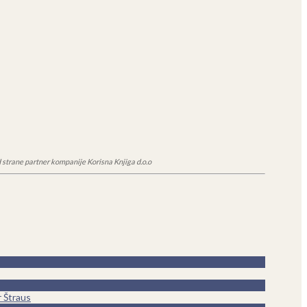
 strane partner kompanije Korisna Knjiga d.o.o
r Štraus