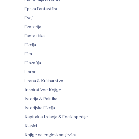
Epska Fantastika
Esej
Ezoterija
Fantastika
Fikcija
Film
Filozofija
Horor
Hrana & Kulinarstvo
Inspirativne Knjige
Istorija & Politika
Istorijska Fikcija
Kapitalna Izdanja & Enciklopedije
Klasici
Knjige na engleskom jeziku