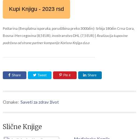
Kupi Knjigu - 2023 rsd
Poštarina (Besplatna isporuka, porudžbina preko 3000din): Srbija 180din Crna Gora,
Bosna i Hercegovina (8,5 EUR), inostranstvo DHL (7,5 EUR) |
Realizacija kupovine
podržana od strane partner kompanije Korisna Knjiga d.o.o
Share
Tweet
Pin it
Share
Oznake:
Saveti za zdrav život
Slične Knjige
Medicinska Kemija