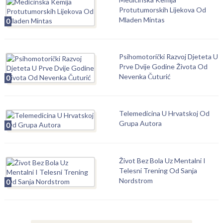
Protutumorskih Lijekova Od
Mladen Mintas
0
Psihomotorički Razvoj Djeteta U
Prve Dvije Godine Života Od
Nevenka Čuturić
0
Telemedicina U Hrvatskoj Od
Grupa Autora
0
Život Bez Bola Uz Mentalni I
Telesni Trening Od Sanja
Nordstrom
0