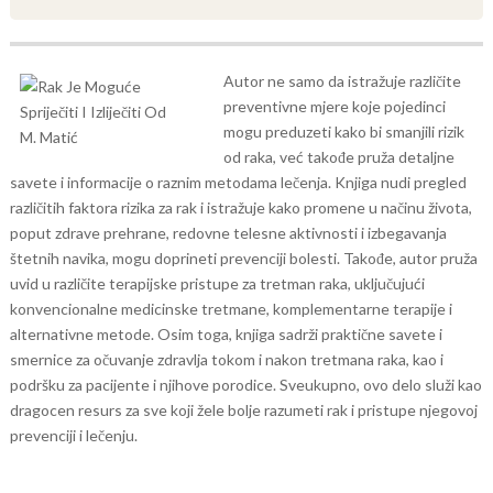
Autor ne samo da istražuje različite
preventivne mjere koje pojedinci
mogu preduzeti kako bi smanjili rizik
od raka, već takođe pruža detaljne
savete i informacije o raznim metodama lečenja.
Knjiga nudi pregled
različitih faktora rizika za rak i istražuje kako promene u načinu života,
poput zdrave prehrane, redovne telesne aktivnosti i izbegavanja
štetnih navika, mogu doprineti prevenciji bolesti. Takođe, autor pruža
uvid u različite terapijske pristupe za tretman raka, uključujući
konvencionalne medicinske tretmane, komplementarne terapije i
alternativne metode.
Osim toga, knjiga sadrži praktične savete i
smernice za očuvanje zdravlja tokom i nakon tretmana raka, kao i
podršku za pacijente i njihove porodice. Sveukupno, ovo delo služi kao
dragocen resurs za sve koji žele bolje razumeti rak i pristupe njegovoj
prevenciji i lečenju.