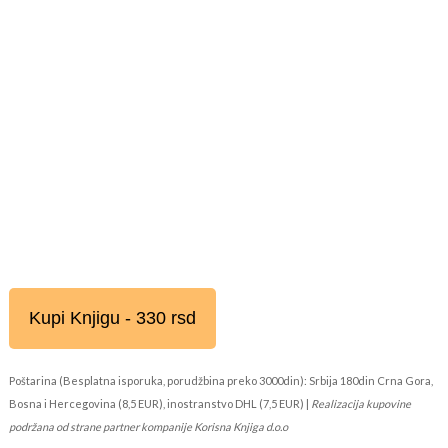
Kupi Knjigu - 330 rsd
Poštarina (Besplatna isporuka, porudžbina preko 3000din): Srbija 180din Crna Gora,
Bosna i Hercegovina (8,5 EUR), inostranstvo DHL (7,5 EUR) |
Realizacija kupovine
podržana od strane partner kompanije Korisna Knjiga d.o.o