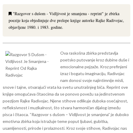
"Razgovor s dušom - Vidljivost je smanjena - reprint" je zbirka
poezije koja objedinjuje dve prelepe knjige autorke Rajke Radivojac,
objavljene 1980. i 1983. godine.
Ova raskošna zbirka predstavlja
poetsko putovanje kroz dubine duše i
emocionalne pejzaže. Kroz prefinjeni
izraz i bogatu imaginaciju, Radivojac
nam donosi svoje najintimnije misli,
snove i tajne, otvarajući vrata ka svetu unutrašnjeg bića.
Reprint ove
knjige omogućava čitaocima da se ponovo povežu sa jedinstvenom
poezijom Rajke Radivojac. Njene stihove odlikuje duboka osećajnost,
refleksivnost i muzikalnost, što stvara harmoničan dijalog između
pisca i čitaoca.
“Razgovor s dušom – Vidljivost je smanjena” je duboko
emotivna zbirka koja istražuje teme poput ljubavi, gubitka,
usamljenosti, prirode i prolaznosti. Kroz svoje stihove, Radivojac nas