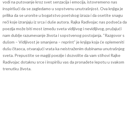
vodi na putovanje kroz svet senzacija i emocija, istovremeno nas
inspirišući da se zagledamo u sopstvenu unutrašnjost.
Ova knjiga je
prilika da se uronite u bogatstvo poetskog izraza i da osetite snagu
reči koje izranjaju iz srca i duše autora. Rajka Radivojac nas podseća da
poezija može biti most između sveta vidljivog i nevidljivog, pružajući
nam dublje razumevanje života i sopstvenog postojanja.
“Razgovor s
dušom – Vidljivost je smanjena – reprint” je knjiga koja će oplemeniti
dušu čitaoca, otvarajući vrata ka neistraženim dubinama unutrašnjeg
sveta. Prepustite se magiji poezije i dozvolite da vam stihovi Rajke
Radivojac dotaknu srce i inspirišu vas da pronađete lepotu u svakom
trenutku života.