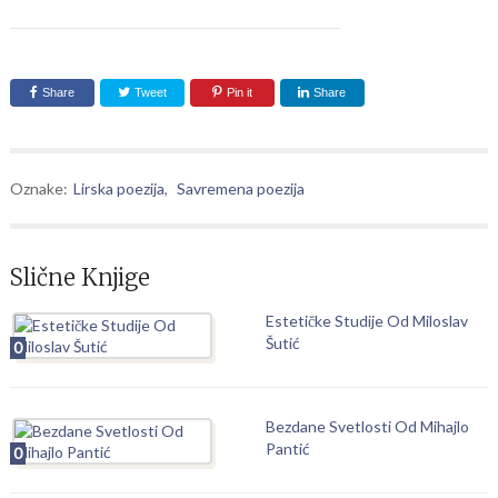
Share
Tweet
Pin it
Share
Oznake:
Lirska poezija
,
Savremena poezija
Slične Knjige
Estetičke Studije Od Miloslav
Šutić
0
Bezdane Svetlosti Od Mihajlo
Pantić
0