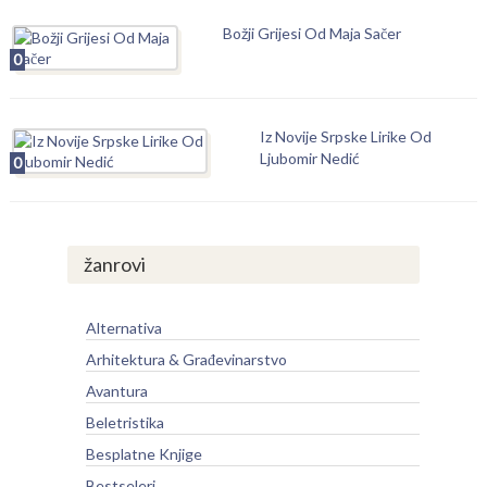
Božji Grijesi Od Maja Sačer
0
Iz Novije Srpske Lirike Od
Ljubomir Nedić
0
žanrovi
Alternativa
Arhitektura & Građevinarstvo
Avantura
Beletristika
Besplatne Knjige
Bestseleri