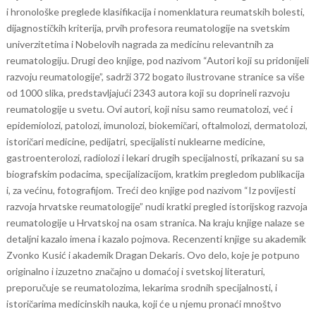
i hronološke preglede klasifikacija i nomenklatura reumatskih bolesti,
dijagnostičkih kriterija, prvih profesora reumatologije na svetskim
univerzitetima i Nobelovih nagrada za medicinu relevantnih za
reumatologiju.
Drugi deo knjige, pod nazivom “Autori koji su pridonijeli
razvoju reumatologije”, sadrži 372 bogato ilustrovane stranice sa više
od 1000 slika, predstavljajući 2343 autora koji su doprineli razvoju
reumatologije u svetu. Ovi autori, koji nisu samo reumatolozi, već i
epidemiolozi, patolozi, imunolozi, biokemičari, oftalmolozi, dermatolozi,
istoričari medicine, pedijatri, specijalisti nuklearne medicine,
gastroenterolozi, radiolozi i lekari drugih specijalnosti, prikazani su sa
biografskim podacima, specijalizacijom, kratkim pregledom publikacija
i, za većinu, fotografijom.
Treći deo knjige pod nazivom “Iz povijesti
razvoja hrvatske reumatologije” nudi kratki pregled istorijskog razvoja
reumatologije u Hrvatskoj na osam stranica. Na kraju knjige nalaze se
detaljni kazalo imena i kazalo pojmova.
Recenzenti knjige su akademik
Zvonko Kusić i akademik Dragan Dekaris. Ovo delo, koje je potpuno
originalno i izuzetno značajno u domaćoj i svetskoj literaturi,
preporučuje se reumatolozima, lekarima srodnih specijalnosti, i
istoričarima medicinskih nauka, koji će u njemu pronaći mnoštvo