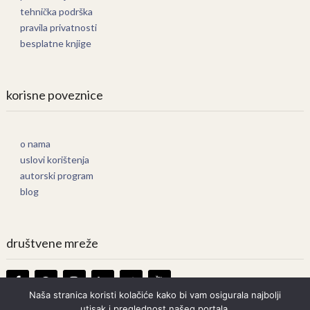
tehnička podrška
pravila privatnosti
besplatne knjige
korisne poveznice
o nama
uslovi korištenja
autorski program
blog
društvene mreže
Naša stranica koristi kolačiće kako bi vam osigurala najbolji
utisak i preglednost našeg portala.