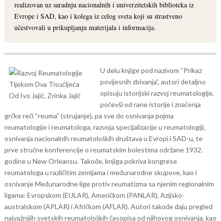
realizovan uz saradnju nacionalnih i univerzitetskih biblioteka iz
Evrope i SAD, kao i kolega iz celog sveta koji su strastveno
učestvovali u prikupljanju materijala i informacija.
U delu knjige pod nazivom “Prikaz
povijesnih zbivanja”, autori detaljno
opisuju istorijski razvoj reumatologije,
počevši od rane istorije i značenja
grčke reči “reuma” (strujanje), pa sve do osnivanja pojma
reumatologije i reumatologa, razvoja specijalizacije u reumatologiji,
osnivanja nacionalnih reumatoloških društava u Evropi i SAD-u, te
prve stručne konferencije o reumatskim bolestima održane 1932.
godine u New Orleansu. Takođe, knjiga pokriva kongrese
reumatologa u različitim zemljama i međunarodne skupove, kao i
osnivanje Međunarodne lige protiv reumatizma sa njenim regionalnim
ligama: Evropskom (EULAR), Američkom (PANLAR), Azijsko-
australskom (APLAR) i Afričkom (AFLAR).
Autori takođe daju pregled
najvažnijih svetskih reumatoloških časopisa od njihovog osnivanja, kao