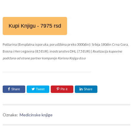
Kupi Knjigu - 7975 rsd
Poštarina (Besplatna isporuka, porudžbina preko 3000din): Srbija 180din Crna Gora,
Bosna i Hercegovina (8,5 EUR), inostranstvo DHL (7,5 EUR) |
Realizacija kupovine
podržana od strane partner kompanije Korisna Knjiga d.o.o
Share
Tweet
Pin it
Share
Oznake:
Medicinske knjige