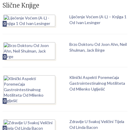
Slične Knjige
Liječenje Voćem (A-L) – Knjiga 1
Od Ivan Lesinger
0
Brzo Doktoru Od Joon Ahn, Neil
Shulman, Jack Birge
0
Klinički Aspekti Poremećaja
Gastrointestinalnog Motiliteta
Od Milenko Uglješić
0
Zdravlje U Svakoj Veličini Tijela
Od Linda Bacon
0