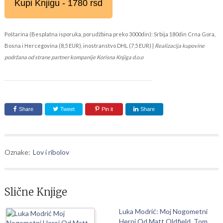
Kupi Knjigu - 1780 rsd
Poštarina (Besplatna isporuka, porudžbina preko 3000din): Srbija 180din Crna Gora,
Bosna i Hercegovina (8,5 EUR), inostranstvo DHL (7,5 EUR) |
Realizacija kupovine
podržana od strane partner kompanije Korisna Knjiga d.o.o
Share
Tweet
Pin it
Share
Oznake:
Lov i ribolov
Slične Knjige
Luka Modrić: Moj Nogometni
Heroj Od Matt Oldfield, Tom