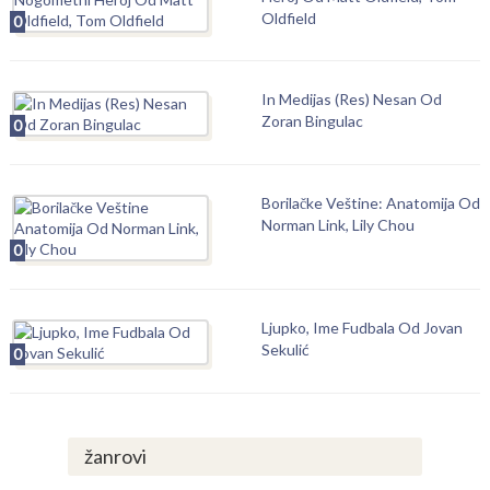
Oldfield
0
In Medijas (Res) Nesan Od
Zoran Bingulac
0
Borilačke Veštine: Anatomija Od
Norman Link, Lily Chou
0
Ljupko, Ime Fudbala Od Jovan
Sekulić
0
žanrovi