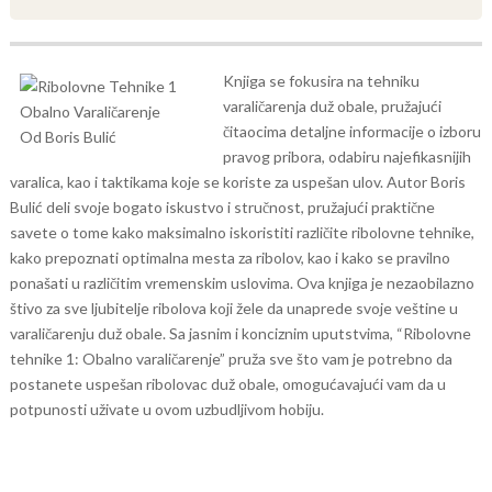
Knjiga se fokusira na tehniku
varaličarenja duž obale, pružajući
čitaocima detaljne informacije o izboru
pravog pribora, odabiru najefikasnijih
varalica, kao i taktikama koje se koriste za uspešan ulov. Autor Boris
Bulić deli svoje bogato iskustvo i stručnost, pružajući praktične
savete o tome kako maksimalno iskoristiti različite ribolovne tehnike,
kako prepoznati optimalna mesta za ribolov, kao i kako se pravilno
ponašati u različitim vremenskim uslovima.
Ova knjiga je nezaobilazno
štivo za sve ljubitelje ribolova koji žele da unaprede svoje veštine u
varaličarenju duž obale. Sa jasnim i konciznim uputstvima, “Ribolovne
tehnike 1: Obalno varaličarenje” pruža sve što vam je potrebno da
postanete uspešan ribolovac duž obale, omogućavajući vam da u
potpunosti uživate u ovom uzbudljivom hobiju.