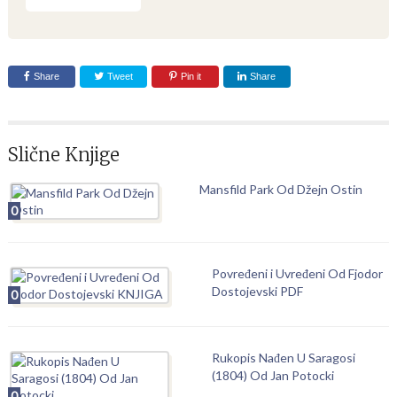
Share
Tweet
Pin it
Share
Slične Knjige
Mansfild Park Od Džejn Ostin
0
Povređeni i Uvređeni Od Fjodor
Dostojevski PDF
0
Rukopis Nađen U Saragosi
(1804) Od Jan Potocki
0