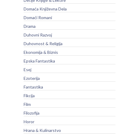
Dečije Knjige & Lektire
Domaća Književna Dela
Domaći Romani
Drama
Duhovni Razvoj
Duhovnost & Religija
Ekonomija & Biznis
Epska Fantastika
Esej
Ezoterija
Fantastika
Fikcija
Film
Filozofija
Horor
Hrana & Kulinarstvo