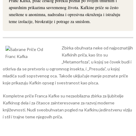
Franc Kafka, pisac češkog porekla poznat po svojim tmurnim i
apsurdnim prikazima savremenog života. Kafkine priče su često
smeštene u anonimna, nadrealna i opresivna okruženja i istražuju
teme izolacije, birokratije i potrage za smislom.
Zbirka obuhvata neke od najpoznatijih
Kafkinih priča, kao što su
„Metamorfoza“, u kojoj se čovek budi i
otkriva da se pretvorio u ogromnog insekta, i „Presuda“, u kojoj
mladića sudi sopstvenog oca. Takođe uključuje manje poznate priče
koje prikazuju Kafkin opseg i svestranost kao pisca.
Kompletne priče Franca Kafke su nezaobilazna zbirka za ljubitelje
Kafkinog dela i za čitaoce zainteresovane za razvoj moderne
književnosti. Nudi sveobuhvatan pogled na Kafkinu jedinstvenu viziju
i stil i trajne teme njegovih priča.