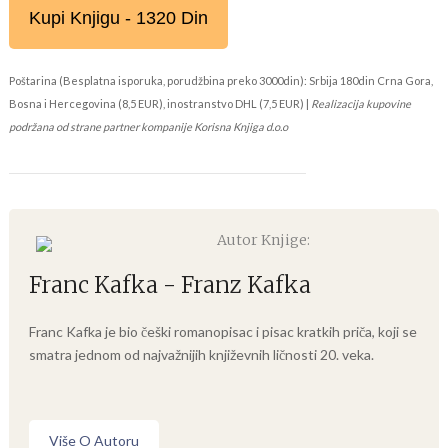
Kupi Knjigu - 1320 Din
Poštarina (Besplatna isporuka, porudžbina preko 3000din): Srbija 180din Crna Gora,
Bosna i Hercegovina (8,5 EUR), inostranstvo DHL (7,5 EUR) |
Realizacija kupovine
podržana od strane partner kompanije Korisna Knjiga d.o.o
Autor Knjige:
Franc Kafka - Franz Kafka
Franc Kafka je bio češki romanopisac i pisac kratkih priča, koji se
smatra jednom od najvažnijih književnih ličnosti 20. veka.
Više O Autoru