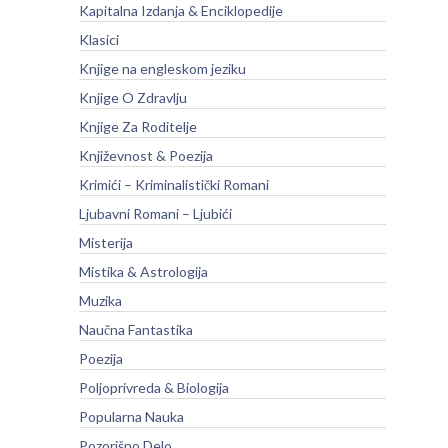
Kapitalna Izdanja & Enciklopedije
Klasici
Knjige na engleskom jeziku
Knjige O Zdravlju
Knjige Za Roditelje
Književnost & Poezija
Krimići – Kriminalistički Romani
Ljubavni Romani – Ljubići
Misterija
Mistika & Astrologija
Muzika
Naučna Fantastika
Poezija
Poljoprivreda & Biologija
Popularna Nauka
Pozorišno Delo