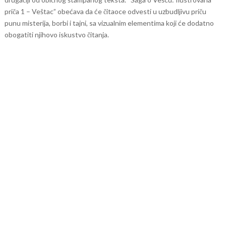
priča 1 – Veštac” obećava da će čitaoce odvesti u uzbudljivu priču
punu misterija, borbi i tajni, sa vizualnim elementima koji će dodatno
obogatiti njihovo iskustvo čitanja.