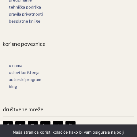
tehnička podrška
pravila privatnosti
besplatne knjige
korisne poveznice
o nama
uslovi korištenja
autorski program
blog
društvene mreže
Naša stranica koristi kolačiće kako bi vam osigurala najbolji