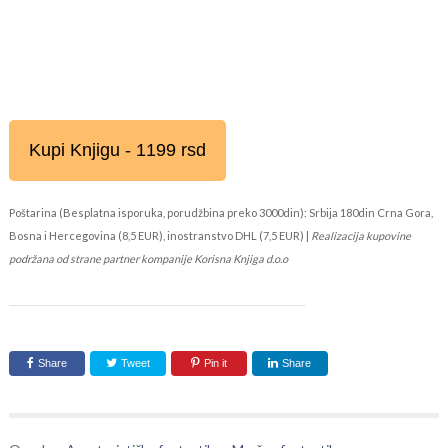
Kupi Knjigu - 1199 rsd
Poštarina (Besplatna isporuka, porudžbina preko 3000din): Srbija 180din Crna Gora,
Bosna i Hercegovina (8,5 EUR), inostranstvo DHL (7,5 EUR) |
Realizacija kupovine
podržana od strane partner kompanije Korisna Knjiga d.o.o
Share
Tweet
Pin it
Share