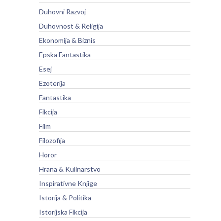
Duhovni Razvoj
Duhovnost & Religija
Ekonomija & Biznis
Epska Fantastika
Esej
Ezoterija
Fantastika
Fikcija
Film
Filozofija
Horor
Hrana & Kulinarstvo
Inspirativne Knjige
Istorija & Politika
Istorijska Fikcija