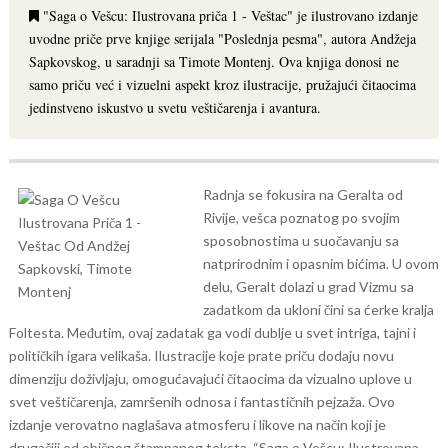
"Saga o Vešcu: Ilustrovana priča 1 - Veštac" je ilustrovano izdanje
uvodne priče prve knjige serijala "Poslednja pesma", autora Andžeja
Sapkovskog, u saradnji sa Timote Montenj. Ova knjiga donosi ne
samo priču već i vizuelni aspekt kroz ilustracije, pružajući čitaocima
jedinstveno iskustvo u svetu veštičarenja i avantura.
Radnja se fokusira na Geralta od
Rivije, vešca poznatog po svojim
sposobnostima u suočavanju sa
natprirodnim i opasnim bićima. U ovom
delu, Geralt dolazi u grad Vizmu sa
zadatkom da ukloni čini sa ćerke kralja
Foltesta. Međutim, ovaj zadatak ga vodi dublje u svet intriga, tajni i
političkih igara velikaša.
Ilustracije koje prate priču dodaju novu
dimenziju doživljaju, omogućavajući čitaocima da vizualno uplove u
svet veštičarenja, zamršenih odnosa i fantastičnih pejzaža. Ovo
izdanje verovatno naglašava atmosferu i likove na način koji je
drugačiji od običnog štampanog teksta.
“Saga o Vešcu: Ilustrovana