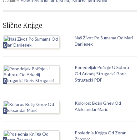
Oznake:
Avanturistička fantastika
,
Mračna fantastika
Slične Knjige
Naš Život Po Šumama Od Mari
Darijesek
0
Ponedeljak Počinje U Subotu
Od Arkadij Strugacki, Boris
Strugacki PDF
0
Koloros: Božiji Gnev Od
Aleksandar Marić
0
Poslednja Knjiga Od Zoran
Živković