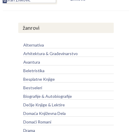
0
žanrovi
Alternativa
Arhitektura & Građevinarstvo
Avantura
Beletristika
Besplatne Knjige
Bestseleri
Biografije & Autobiografije
Dečije Knjige & Lektire
Domaća Književna Dela
Domaći Romani
Drama