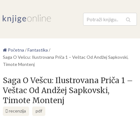
Pretraga
Početna
/
Fantastika
/
Saga O Vešcu: Ilustrovana Priča 1 – Veštac Od Andžej Sapkovski,
Timote Montenj
Saga O Vešcu: Ilustrovana Priča 1 –
Veštac Od Andžej Sapkovski,
Timote Montenj
recenzija
pdf