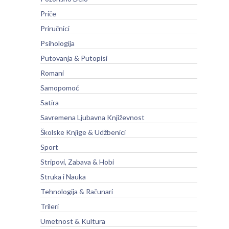
Priče
Priručnici
Psihologija
Putovanja & Putopisi
Romani
Samopomoć
Satira
Savremena Ljubavna Književnost
Školske Knjige & Udžbenici
Sport
Stripovi, Zabava & Hobi
Struka i Nauka
Tehnologija & Računari
Trileri
Umetnost & Kultura