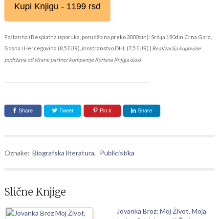
Kupi Knjigu - 1199 rsd
Poštarina (Besplatna isporuka, porudžbina preko 3000din): Srbija 180din Crna Gora,
Bosna i Hercegovina (8,5 EUR), inostranstvo DHL (7,5 EUR) |
Realizacija kupovine
podržana od strane partner kompanije Korisna Knjiga d.o.o
Share
Tweet
Pin it
Share
Oznake:
Biografska literatura
,
Publicistika
Slične Knjige
Jovanka Broz: Moj Život, Moja