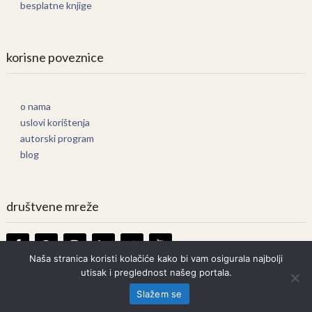
besplatne knjige
korisne poveznice
o nama
uslovi korištenja
autorski program
blog
društvene mreže
Naša stranica koristi kolačiće kako bi vam osigurala najbolji
utisak i preglednost našeg portala.
Knjige Online
Copyright © 2026.
Slažem se
Prava zadržana. Bilo kakvo kopiranje strogo zabranjeno.