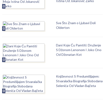
Istina Od Jokanović Žarko
0
Sve Što Znam o Ljubavi Doli
Olderton
0
Dani Koje Ću Pamtiti: Druženje
S Džonom Lenonom I Joko Ono
Od Džonatan Kot
0
Književnost S Predumišljajem:
Stvaralačka Biografija Slobodana
Selenića Od Vladan Bajčeta
0