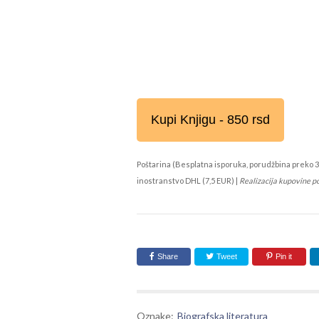
Kupi Knjigu - 850 rsd
Poštarina (Besplatna isporuka, porudžbina preko 3
inostranstvo DHL (7,5 EUR) |
Realizacija kupovine p
Share
Tweet
Pin it
Oznake:
Biografska literatura