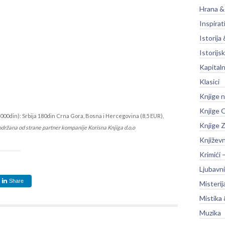
Hrana &
Inspirat
Istorija 
Istorijsk
Kapitaln
Klasici
Knjige 
Knjige O
000din): Srbija 180din Crna Gora, Bosna i Hercegovina (8,5 EUR),
Knjige Z
održana od strane partner kompanije Korisna Knjiga d.o.o
Književ
Krimići 
Ljubavni
Share
Misterij
Mistika 
Muzika