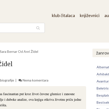
klub čitalaca
književnici
au
aga
Sara Bernar Od Anri Židel
žanrov
Židel
Alternat
Arhitek
biografije
Nema komentara
Avantur
Beletris
na fascinantan put kroz život čuvene glumice i zanosne
Besplat
lje i duboke analize, ova knjiga otkriva životnu priču jedne
Bestsel
rišta.