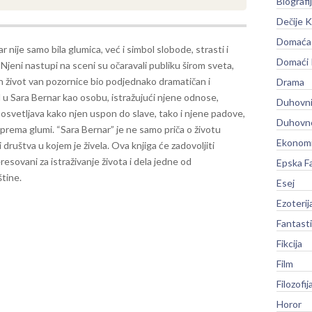
Biografi
Dečije K
Domaća 
r nije samo bila glumica, već i simbol slobode, strasti i
Domaći
 Njeni nastupi na sceni su očaravali publiku širom sveta,
n život van pozornice bio podjednako dramatičan i
Drama
d u Sara Bernar kao osobu, istražujući njene odnose,
Duhovni
a osvetljava kako njen uspon do slave, tako i njene padove,
Duhovno
t prema glumi.
“Sara Bernar” je ne samo priča o životu
Ekonomi
društva u kojem je živela. Ova knjiga će zadovoljiti
teresovani za istraživanje života i dela jedne od
Epska F
štine.
Esej
Ezoterij
Fantast
Fikcija
Film
Filozofij
Horor