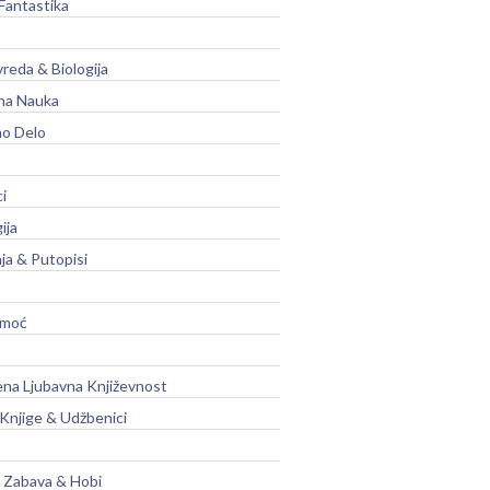
Fantastika
vreda & Biologija
na Nauka
no Delo
ci
ija
ja & Putopisi
moć
na Ljubavna Književnost
 Knjige & Udžbenici
, Zabava & Hobi