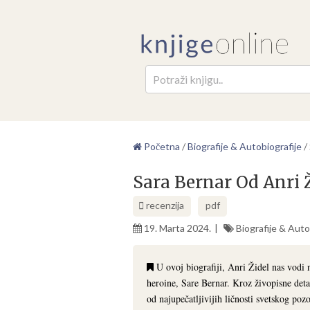
Pretr
Početna
/
Biografije & Autobiografije
/
Sara Bernar Od Anri 
recenzija
pdf
19. Marta 2024.
Biografije & Auto
U ovoj biografiji, Anri Židel nas vodi 
heroine, Sare Bernar. Kroz živopisne deta
od najupečatljivijih ličnosti svetskog pozo