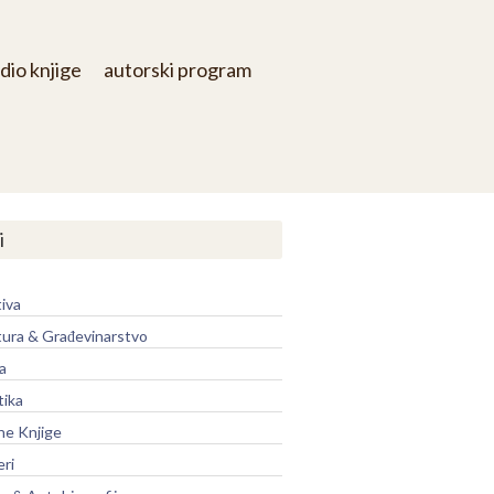
dio knjige
autorski program
i
iva
tura & Građevinarstvo
a
tika
ne Knjige
eri