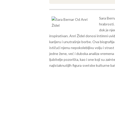
Sara Berna
hrabrosti.
dok je nje
inspirativan.
Anri Židel donosi intimni uvi
karijeru i unutrašnje borbe. Ova biografij
ističući njenu nepokolebljivu volju i stras
jedne žene, već i duboka analiza vremena i 
ljubitelje pozorišta, kao i one koji su zain
najistaknutijih figura svetske kulturne ba