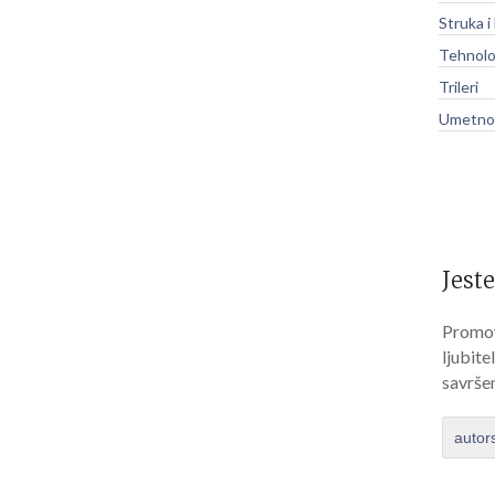
Struka i
Tehnolo
Trileri
Umetnos
Jeste
Promov
ljubite
savrše
autor