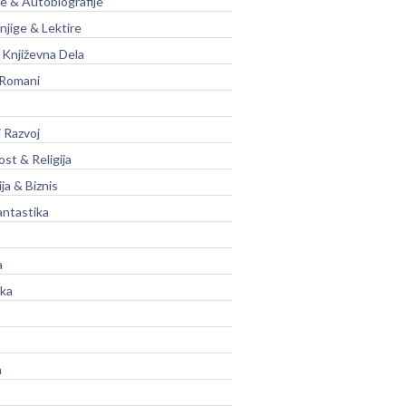
je & Autobiografije
njige & Lektire
Književna Dela
 Romani
 Razvoj
st & Religija
ja & Biznis
antastika
a
ika
a