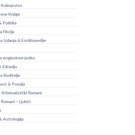
 Kulinarstvo
ivne Knjige
& Politika
a Fikcija
a Izdanja & Enciklopedije
na engleskom jeziku
 Zdravlju
a Roditelje
nost & Poezija
– Kriminalistički Romani
 Romani – Ljubići
a
& Astrologija