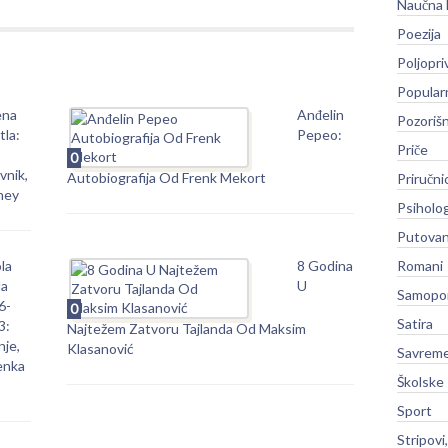
Naučna 
Poezija
Poljopri
Popular
ena
Anđelin
Pozoriš
tla:
Pepeo:
Priče
0
vnik,
Autobiografija Od Frenk Mekort
Priručni
hey
Psiholog
Putovan
la
8 Godina
Romani
la
U
Samopo
6-
0
Satira
3:
Najtežem Zatvoru Tajlanda Od Maksim
nje,
Klasanović
Savreme
enka
Školske
Sport
Stripovi