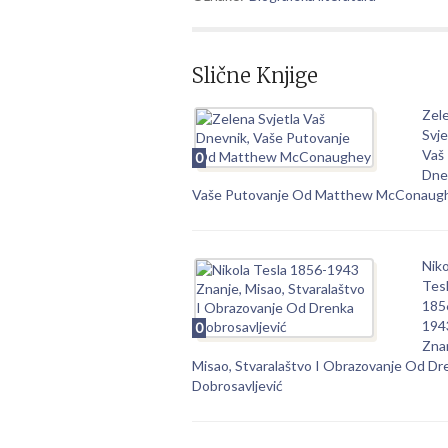
Slične Knjige
Zel
Svje
Vaš
0
Dne
Vaše Putovanje Od Matthew McConaug
Niko
Tes
185
194
0
Zna
Misao, Stvaralaštvo I Obrazovanje Od Dr
Dobrosavljević