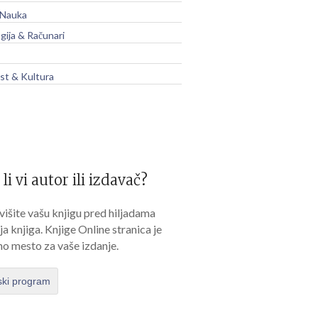
 Nauka
gija & Računari
t & Kultura
 li vi autor ili izdavač?
išite vašu knjigu pred hiljadama
lja knjiga. Knjige Online stranica je
no mesto za vaše izdanje.
ski program