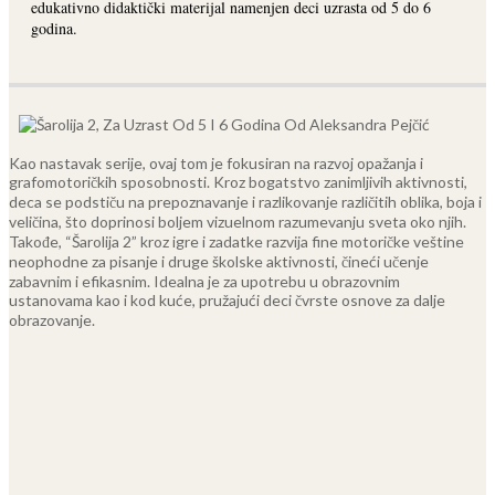
edukativno didaktički materijal namenjen deci uzrasta od 5 do 6
godina.
Kao nastavak serije, ovaj tom je fokusiran na razvoj opažanja i
grafomotoričkih sposobnosti. Kroz bogatstvo zanimljivih aktivnosti,
deca se podstiču na prepoznavanje i razlikovanje različitih oblika, boja i
veličina, što doprinosi boljem vizuelnom razumevanju sveta oko njih.
Takođe, “Šarolija 2” kroz igre i zadatke razvija fine motoričke veštine
neophodne za pisanje i druge školske aktivnosti, čineći učenje
zabavnim i efikasnim. Idealna je za upotrebu u obrazovnim
ustanovama kao i kod kuće, pružajući deci čvrste osnove za dalje
obrazovanje.