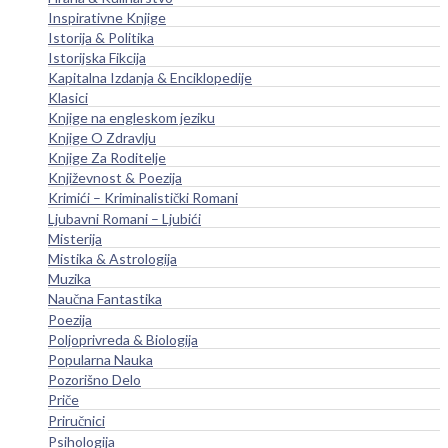
Inspirativne Knjige
Istorija & Politika
Istorijska Fikcija
Kapitalna Izdanja & Enciklopedije
Klasici
Knjige na engleskom jeziku
Knjige O Zdravlju
Knjige Za Roditelje
Književnost & Poezija
Krimići – Kriminalistički Romani
Ljubavni Romani – Ljubići
Misterija
Mistika & Astrologija
Muzika
Naučna Fantastika
Poezija
Poljoprivreda & Biologija
Popularna Nauka
Pozorišno Delo
Priče
Priručnici
Psihologija