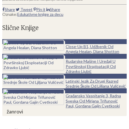
Share
Tweet
Pin it
Share
Oznake:
Edukativne knjige za decu
Slične Knjige
0
Close-Up B1, Udžbenik Od
Angela Healan, Diana Shotton
0
Rudarske Mašine I Uređaji U
Površinskoj Eksploataciji Od
Zdravko Ljubić
0
Latinski Jezik Za Drugi Razred
Srednje Škole Od Ljiljana Vulićević
0
Građansko Vaspitanje 3, Radna
Sveska Od Mirjana Trifunović
Paul, Gordana Gajin Cvetkoski
žanrovi