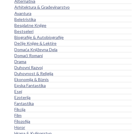
Alternativa
Arhitektura & Građevinarstvo
Avantura
Beletristika
Besplatne Knjige
Bestseleri
Biografije & Autobiografije
Dečije Knjige & Lektire
Domaća Književna Dela
Domaći Romani
Drama
Duhovni Razvoj
Duhovnost & Religija
Ekonomija & Biznis
Epska Fantastika
Esej
Ezoterija
Fantastika
Fikcija
Film
Filozofija
Horor
Hrana & Kulinarstvo