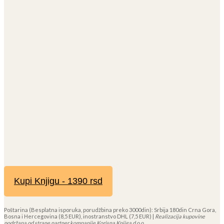
Kupi Knjigu - 1390 rsd
Poštarina (Besplatna isporuka, porudžbina preko 3000din): Srbija 180din Crna Gora,
Bosna i Hercegovina (8,5 EUR), inostranstvo DHL (7,5 EUR) |
Realizacija kupovine
podržana od strane partner kompanije Korisna Knjiga d.o.o