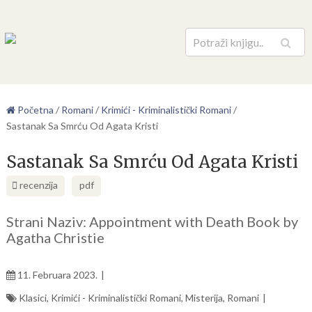
Pretraga
Početna
/
Romani
/
Krimići - Kriminalistički Romani
/
Sastanak Sa Smrću Od Agata Kristi
Sastanak Sa Smrću Od Agata Kristi
recenzija
pdf
Strani Naziv: Appointment with Death Book by
Agatha Christie
11. Februara 2023.
Klasici
,
Krimići - Kriminalistički Romani
,
Misterija
,
Romani