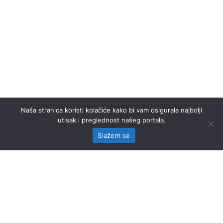
Naša stranica koristi kolačiće kako bi vam osigurala najbolji
utisak i preglednost našeg portala.
Slažem se