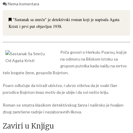
Nema komentara
"Sastanak sa smrću" je detektivski roman koji je napisala Agata
Kristi i prvi put objavljen 1938.
Priča govori o Herkulu Poarou, koji je
na odmoru na Bliskom istoku sa
grupom putnika kada naiđu na mrtvo
telo bogate žene, gospođe Bojnton.
Poaro odlučuje da istraži ubistvo, i ubrzo otkriva da je svaki član
porodice Bojnton imao motiv da je ubije i da svi nešto kriju.
Roman se smatra klasikom detektivskog žanra i naširoko je hvaljen
zbog zamršene radnje i nezaboravnih likova.
Zaviri u Knjigu