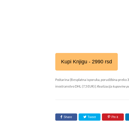
Kupi Knjigu - 2990 rsd
Poštarina (Besplatna isporuka, porudžbina preko 3
inostranstvo DHL (7,5 EUR) |
Realizacija kupovine p
Share
Tweet
Pin it