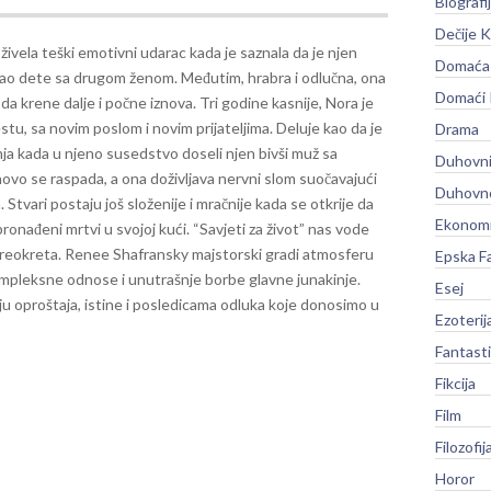
Biografi
Dečije K
živela teški emotivni udarac kada je saznala da je njen
Domaća 
ao dete sa drugom ženom. Međutim, hrabra i odlučna, ona
Domaći
a da krene dalje i počne iznova. Tri godine kasnije, Nora je
stu, sa novim poslom i novim prijateljima. Deluje kao da je
Drama
a kada u njeno susedstvo doseli njen bivši muž sa
Duhovni
vo se raspada, a ona doživljava nervni slom suočavajući
Duhovno
Stvari postaju još složenije i mračnije kada se otkrije da
Ekonomi
ronađeni mrtvi u svojoj kući.
“Savjeti za život” nas vode
h preokreta. Renee Shafransky majstorski gradi atmosferu
Epska F
kompleksne odnose i unutrašnje borbe glavne junakinje.
Esej
aju oproštaja, istine i posledicama odluka koje donosimo u
Ezoterij
Fantast
Fikcija
Film
Filozofij
Horor