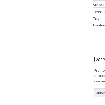
Struka i
Tehnolo
Trileri
Umetnos
Jeste
Promov
ljubite
savrše
autor