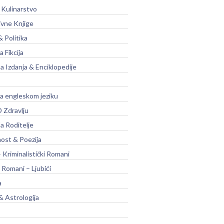
 Kulinarstvo
ivne Knjige
& Politika
a Fikcija
a Izdanja & Enciklopedije
na engleskom jeziku
 Zdravlju
a Roditelje
nost & Poezija
– Kriminalistički Romani
 Romani – Ljubići
a
& Astrologija