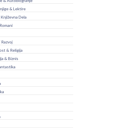
je & Autobiografije
njige & Lektire
Književna Dela
 Romani
 Razvoj
st & Religija
ja & Biznis
antastika
a
ika
a