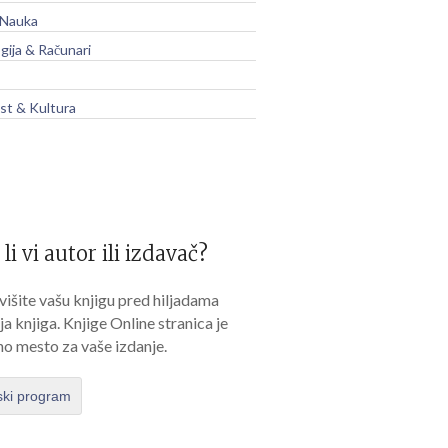
 Nauka
gija & Računari
t & Kultura
 li vi autor ili izdavač?
išite vašu knjigu pred hiljadama
lja knjiga. Knjige Online stranica je
no mesto za vaše izdanje.
ski program