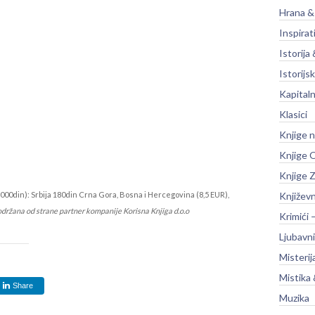
Hrana &
Inspirat
Istorija 
Istorijsk
Kapitaln
Klasici
Knjige 
Knjige O
Knjige Z
000din): Srbija 180din Crna Gora, Bosna i Hercegovina (8,5 EUR),
Književ
održana od strane partner kompanije Korisna Knjiga d.o.o
Krimići 
Ljubavni
Misterij
Mistika 
Share
Muzika