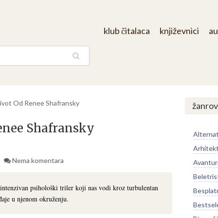
klub čitalaca
književnici
au
aga
Život Od Renee Shafransky
žanrov
Renee Shafransky
Alternat
Arhitek
Nema komentara
Avantur
Beletris
ntenzivan psihološki triler koji nas vodi kroz turbulentan
Besplat
ađaje u njenom okruženju.
Bestsel