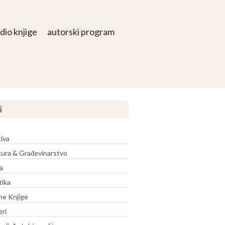
dio knjige
autorski program
i
iva
tura & Građevinarstvo
a
tika
ne Knjige
eri