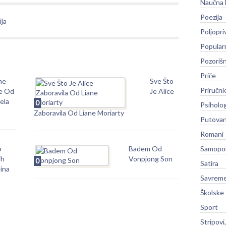
Naučna 
Poezija
ija
Poljopri
Popular
Pozoriš
Priče
ne
Sve Što
Priručni
e Od
Je Alice
ela
0
Psiholog
Zaboravila Od Liane Moriarty
Putovan
Romani
b
Badem Od
Samopo
ih
Vonpjong Son
0
Satira
ina
Savreme
Školske
Sport
Stripovi