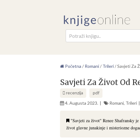
Pretr
Početna
/
Romani
/
Trileri
/
Savjeti Za 
Savjeti Za Život Od 
recenzija
pdf
4. Augusta 2023.
Romani
,
Trileri
"Savjeti za život" Renee Shafransky je i
život glavne junakinje i misteriozne dog