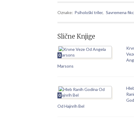
Oznake:
Psihološki triler
,
Savremena fikc
Slične Knjige
Krv
Vez
0
Ang
Marsons
Hle
Ran
0
God
Od Hajnrih Bel