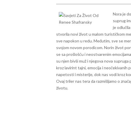
Nora je do
suprug im
je odlučil
stvorila novi život u malom turističkom me
sve napokon u redu.
Međutim, sve se menj
svojom novom porodicom. Norin život pono
se sa prošlošću i neostvarenim emocijama. 
su njen bivši muž i njegova nova supruga p
kroz lavirint tajni, emocija i neočekivani
napetosti i misterije, dok nas vodi kroz 
Ovaj triler nas tera da razmišljamo o znač
životu.