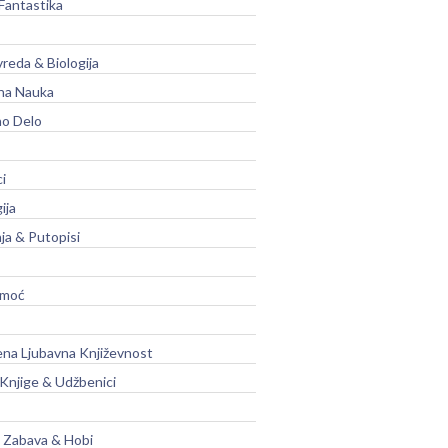
Fantastika
vreda & Biologija
na Nauka
no Delo
ci
ija
ja & Putopisi
moć
na Ljubavna Književnost
 Knjige & Udžbenici
, Zabava & Hobi