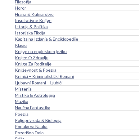
Filozofija
Horor
Hrana & Kulinarstvo
Inspirativne Knjige
Istorija & Politika
Istorijska Fikcija
Kapitalna Izdanja & Enciklopedije
Klasici
Knjige na engleskom jeziku
Knjige O Zdravlju
Knjige Za Roditelje
Književnost & Poezija
Krimići – Kriminalistički Romani
Ljubavni Romani – Ljubići
Misterija
Mistika & Astrologija
Muzika
Naučna Fantastika
Poezija
Poljoprivreda & Biologija
Popularna Nauka
Pozorišno Delo
Priče