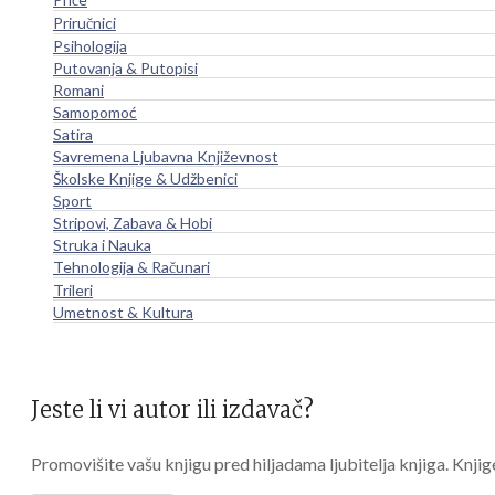
Priručnici
Psihologija
Putovanja & Putopisi
Romani
Samopomoć
Satira
Savremena Ljubavna Književnost
Školske Knjige & Udžbenici
Sport
Stripovi, Zabava & Hobi
Struka i Nauka
Tehnologija & Računari
Trileri
Umetnost & Kultura
Jeste li vi autor ili izdavač?
Promovišite vašu knjigu pred hiljadama ljubitelja knjiga. Knjig