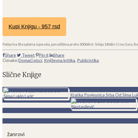
Kupi Knjigu - 957 rsd
Poštarina (Besplatna isporuka, porudžbina preko 3000din): Srbija 180din Crna Gora, Bo
Share
Tweet
Pin it
Share
Oznake:
Domaći pisci
,
Književna kritika
,
Publicistika
Slične Knjige
0
Kratka Povjesnica Srba Od Sima Luk
žanrovi