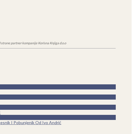
 strane partner kompanije Korisna Knjiga d.o.o
ć
esnik I Pobunjenik Od Ivo Andrić