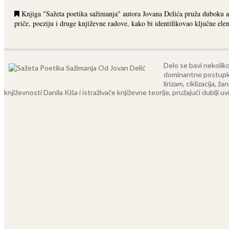
Knjiga "Sažeta poetika sažimanja" autora Jovana Delića pruža duboku an
priče, poeziju i druge književne radove, kako bi identifikovao ključne el
Delo se bavi nekoliko
dominantne postupke p
lirizam, ciklizacija,
književnosti Danila Kiša i istraživače književne teorije, pružajući dublji uvi