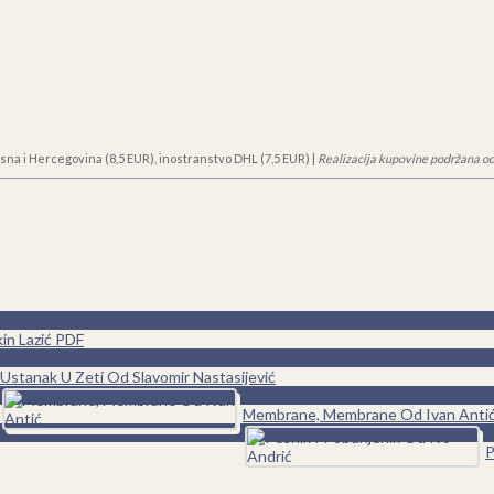
sna i Hercegovina (8,5 EUR), inostranstvo DHL (7,5 EUR) |
Realizacija kupovine podržana od
in Lazić PDF
0
Ustanak U Zeti Od Slavomir Nastasijević
0
Membrane, Membrane Od Ivan Anti
0
P