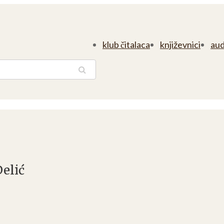
klub čitalaca
književnici
aud
traga
elić