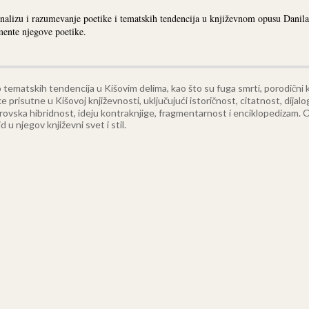
alizu i razumevanje poetike i tematskih tendencija u književnom opusu Danila 
emente njegove poetike.
 tematskih tendencija u Kišovim delima, kao što su fuga smrti, porodični kr
risutne u Kišovoj književnosti, uključujući istoričnost, citatnost, dijalo
 žanrovska hibridnost, ideju kontraknjige, fragmentarnost i enciklopedizam.
O
d u njegov književni svet i stil.