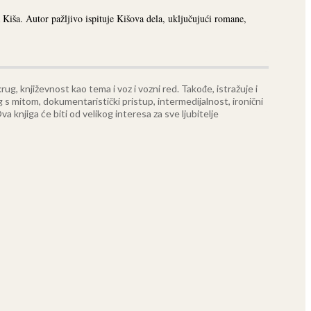
Kiša. Autor pažljivo ispituje Kišova dela, uključujući romane,
ug, književnost kao tema i voz i vozni red. Takođe, istražuje i
g s mitom, dokumentaristički pristup, intermedijalnost, ironični
va knjiga će biti od velikog interesa za sve ljubitelje