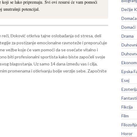
Biografi
e koji se lako pripremaju. Svi ovi resursi će vam pomoći
j unutrašnji potencijal.
Dečije K
Domaća 
Domaći
 reči, Đoković otkriva tajne oslobađanja od stresa, deli
Drama
ategije za postizanje emocionalne ravnoteže i preporučuje
Duhovni
ne vežbe koje će vam pomoći da se osećate vitalno i
Duhovno
bno biti profesionalni sportista kako biste započeli svoje
Ekonomi
 svog blagostanja.
Uz samo 14 dana između vas i cilja,
ivnim promenama i otkrivanju bolje verzije sebe. Započnite
Epska F
Esej
Ezoterij
Fantast
Fikcija
Film
Filozofij
Horor