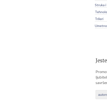
Struka i
Tehnolo
Trileri
Umetnos
Jeste
Promov
ljubite
savrše
autor