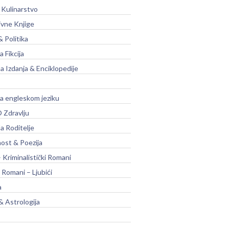
 Kulinarstvo
ivne Knjige
& Politika
a Fikcija
a Izdanja & Enciklopedije
na engleskom jeziku
 Zdravlju
a Roditelje
nost & Poezija
– Kriminalistički Romani
 Romani – Ljubići
a
& Astrologija