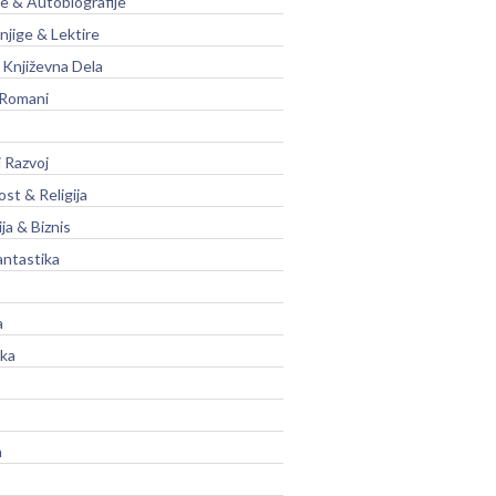
je & Autobiografije
njige & Lektire
Književna Dela
 Romani
 Razvoj
st & Religija
ja & Biznis
antastika
a
ika
a