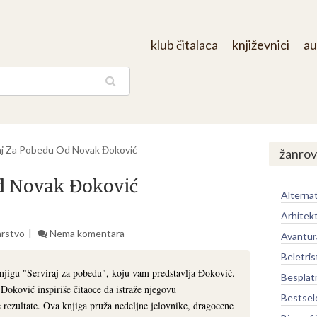
klub čitalaca
književnici
au
aga
aj Za Pobedu Od Novak Đoković
žanrov
Od Novak Đoković
Alternat
Arhitek
arstvo
Nema komentara
Avantur
Beletris
 knjigu "Serviraj za pobedu", koju vam predstavlja Đoković.
Besplat
Đoković inspiriše čitaoce da istraže njegovu
Bestsel
e rezultate. Ova knjiga pruža nedeljne jelovnike, dragocene