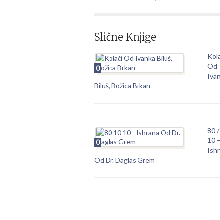
Slične Knjige
Kola
Od
0
Iva
Biluš, Božica Brkan
80 /
10 
0
Ish
Od Dr. Daglas Grem