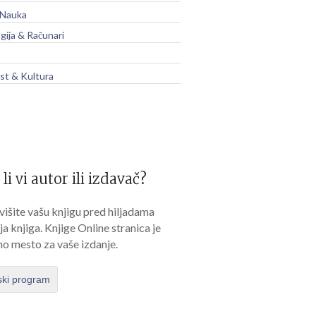
 Nauka
gija & Računari
t & Kultura
 li vi autor ili izdavač?
išite vašu knjigu pred hiljadama
lja knjiga. Knjige Online stranica je
no mesto za vaše izdanje.
ski program