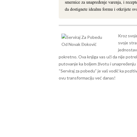
smernice za unapređenje varenja, i recept
da dostignete idealnu formu i otkrijete svo
Kroz svoje
svoje str
jednostav
pokretno. Ova knjiga vas uči da nije potre
putovanje ka boljem životu i unapređenju
“Serviraj za pobedu” je vaš vodič ka pozit
ovu transformaciju već danas!