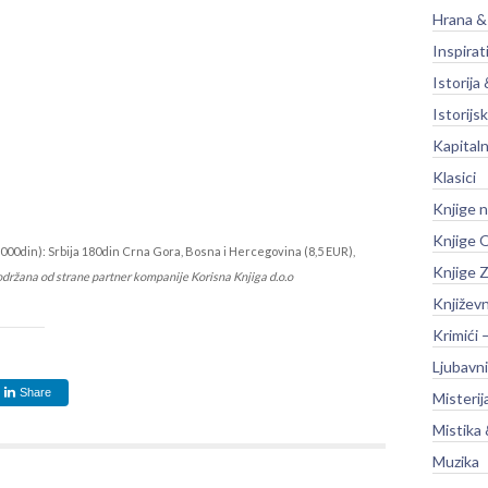
Hrana &
Inspirat
Istorija 
Istorijsk
Kapitaln
Klasici
Knjige 
Knjige O
000din): Srbija 180din Crna Gora, Bosna i Hercegovina (8,5 EUR),
Knjige Z
održana od strane partner kompanije Korisna Knjiga d.o.o
Književ
Krimići 
Ljubavni
Share
Misterij
Mistika 
Muzika