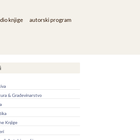
dio knjige
autorski program
i
iva
tura & Građevinarstvo
a
tika
ne Knjige
eri