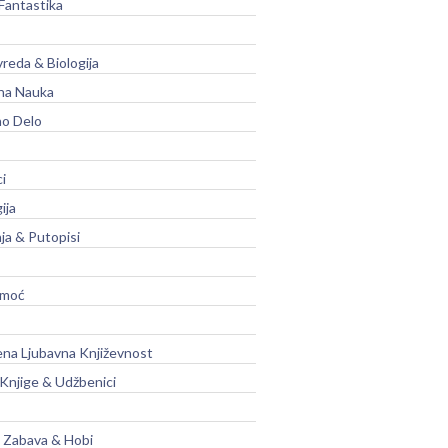
Fantastika
vreda & Biologija
na Nauka
no Delo
ci
ija
ja & Putopisi
moć
na Ljubavna Književnost
 Knjige & Udžbenici
, Zabava & Hobi