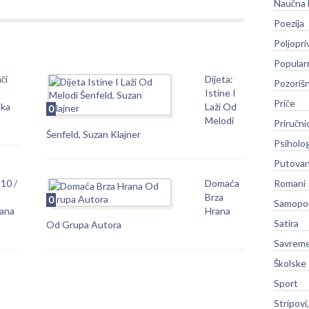
Naučna 
Poezija
Poljopri
Popular
či
Dijeta:
Pozoriš
Istine I
Priče
nka
Laži Od
0
Melodi
Priručni
Šenfeld, Suzan Klajner
Psiholog
Putovan
 10 /
Domaća
Romani
–
Brza
0
Samopo
rana
Hrana
Satira
Od Grupa Autora
Savreme
Školske
Sport
Stripovi