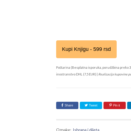
Kupi Knjigu - 599 rsd
Poštarina (Besplatna isporuka, porudžbina preko 3
inostranstvo DHL (7,5 EUR) |
Realizacija kupovine p
Share
Tweet
Pin it
Oznake:
Ishrana i dijeta