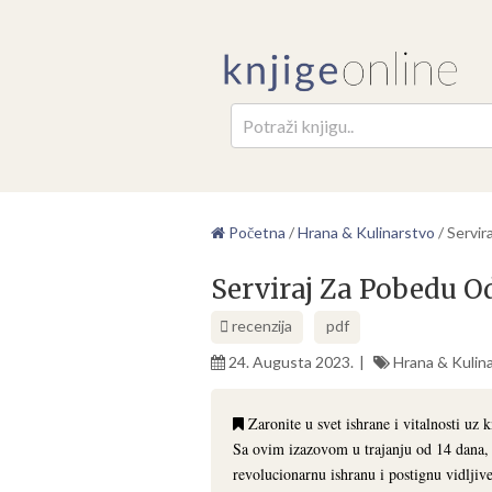
Pretr
Početna
/
Hrana & Kulinarstvo
/
Servir
Serviraj Za Pobedu 
recenzija
pdf
24. Augusta 2023.
Hrana & Kulin
Zaronite u svet ishrane i vitalnosti uz
Sa ovim izazovom u trajanju od 14 dana, 
revolucionarnu ishranu i postignu vidljiv