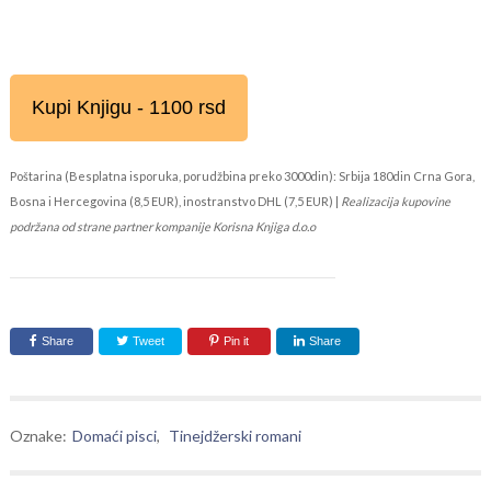
Kupi Knjigu - 1100 rsd
Poštarina (Besplatna isporuka, porudžbina preko 3000din): Srbija 180din Crna Gora,
Bosna i Hercegovina (8,5 EUR), inostranstvo DHL (7,5 EUR) |
Realizacija kupovine
podržana od strane partner kompanije Korisna Knjiga d.o.o
Share
Tweet
Pin it
Share
Oznake:
Domaći pisci
,
Tinejdžerski romani