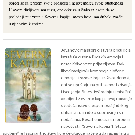
boreći se sa teretom svoje prošlosti i neizvesnošću svoje budućnosti.
U ovom dirljivom narativu, one otkrivaju čudesan način da se
poslednji put vrate u Severnu kapiju, mesto koje ima duboki značaj
u njihovim životima.
Jovanović majstorski stvara priču koja
istražuje dubine ljudskih emocija i
neraskidive veze prijateljstva. Dok
likovi navigiraju kroz svoje složene
emocije i izazove koje im život donosi,
oni se upuštaju na put samootkrivanja
i isceljenja. Smestivši radnju u mistični
ambijent Severne kapije, ovaj roman je
svedočanstvo o otpornosti ljudskog
duha i snazi nade u suočavanju sa
nedaćama.
Bogat emocijama i prepun
napetosti, “Severna kapija 4: Staze
sudbine” je fascinantno štivo koje će čitaoce naterati da razmišljaju o