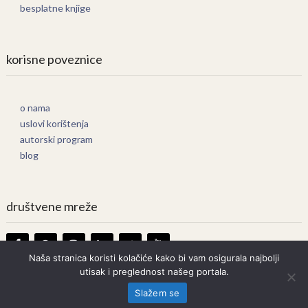
besplatne knjige
korisne poveznice
o nama
uslovi korištenja
autorski program
blog
društvene mreže
Naša stranica koristi kolačiće kako bi vam osigurala najbolji
utisak i preglednost našeg portala.
Knjige Online
Copyright © 2026.
Slažem se
Prava zadržana. Bilo kakvo kopiranje strogo zabranjeno.