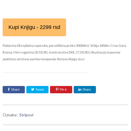
Kupi Knjigu - 2299 rsd
Poštarina (Besplatna isporuka, porudžbina preko 3000din): Srbija 180din Crna Gora,
Bosna i Hercegovina (8,5 EUR), inostranstvo DHL (7,5 EUR) |
Realizacija kupovine
podržana od strane partner kompanije Korisna Knjiga d.o.o
Share
Tweet
Pin it
Share
Oznake:
Stripovi