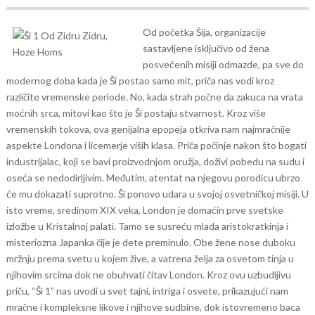
Od početka Šija, organizacije
sastavljene isključivo od žena
posvećenih misiji odmazde, pa sve do
modernog doba kada je Ši postao samo mit, priča nas vodi kroz
različite vremenske periode. No, kada strah počne da zakuca na vrata
moćnih srca, mitovi kao što je Ši postaju stvarnost. Kroz više
vremenskih tokova, ova genijalna epopeja otkriva nam najmračnije
aspekte Londona i licemerje viših klasa.
Priča počinje nakon što bogati
industrijalac, koji se bavi proizvodnjom oružja, doživi pobedu na sudu i
oseća se nedodirljivim. Međutim, atentat na njegovu porodicu ubrzo
će mu dokazati suprotno. Ši ponovo udara u svojoj osvetničkoj misiji. U
isto vreme, sredinom XIX veka, London je domaćin prve svetske
izložbe u Kristalnoj palati. Tamo se susreću mlada aristokratkinja i
misteriozna Japanka čije je dete preminulo. Obe žene nose duboku
mržnju prema svetu u kojem žive, a vatrena želja za osvetom tinja u
njihovim srcima dok ne obuhvati čitav London.
Kroz ovu uzbudljivu
priču, “Ši 1” nas uvodi u svet tajni, intriga i osvete, prikazujući nam
mračne i kompleksne likove i njihove sudbine, dok istovremeno baca