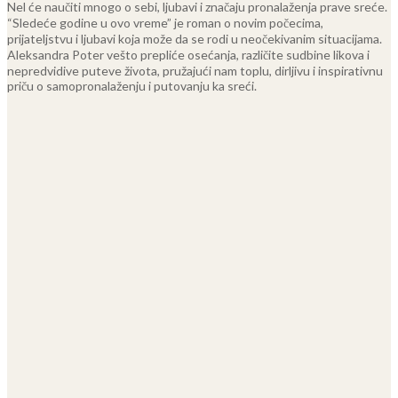
Nel će naučiti mnogo o sebi, ljubavi i značaju pronalaženja prave sreće.
“Sledeće godine u ovo vreme” je roman o novim počecima,
prijateljstvu i ljubavi koja može da se rodi u neočekivanim situacijama.
Aleksandra Poter vešto prepliće osećanja, različite sudbine likova i
nepredvidive puteve života, pružajući nam toplu, dirljivu i inspirativnu
priču o samopronalaženju i putovanju ka sreći.