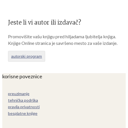
Jeste li vi autor ili izdavač?
Promovišite vašu knjigu pred hiljadama ljubitelja knjiga.
Knjige Online stranica je savršeno mesto za vaše izdanje.
autorski program
korisne poveznice
preuzimanje
tehnička podrška
pravila privatnosti
besplatne knjige