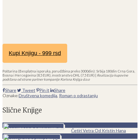
Kupi Knjigu - 999 rsd
Poštarina (Besplatna isporuka, porudžbina preko 3000din): Srbija 180din Crna Gora,
Bosna i Hercegovina (8,5 EUR), inostranstvo DHL (7,5 EUR) |
Realizacija kupovine
podržana od strane partner kompanije Korisna Knjiga d.o.o
Share
Tweet
Pin it
Share
Oznake:
Društvena komedija
,
Roman o odrastanju
Slične Knjige
0
Četiri Vetra Od Kristin Hana
0