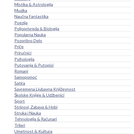
Mistika & Astrologija
Muzika
Naučna Fantastika
Poezija
Poljoprivreda & Biologija
Popularna Nauka
Pozorišno Delo
Priče
Priručnici
Psihologija
Putovanja & Putopisi
Romani
Samopomoć
Satira
Savremena Ljubavna Književnost
Školske Knjige & Udžbenici
Sport
Stripovi, Zabava & Hobi
Struka i Nauka
Tehnologija & Računari
Trileri
Umetnost & Kultura