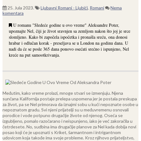
25. Jula 2023.
Ljubavni Romani - Ljubići
,
Romani
Nema
komentara
U romanu "Sledeće godine u ovo vreme" Aleksandre Poter,
upoznajte Nel, čiji je život sravnjen sa zemljom nakon što joj je srce
slomljeno. Kako bi započela ispočetka i pronašla sreću, ona donosi
hrabar i odlučan korak - preseljava se u London na godinu dana. U
nadi da će se posle 365 dana ponovo osećati srećno i ispunjeno, Nel
kreće na put samootkrivanja.
Međutim, kako vreme prolazi, mnoge stvari se izmenjuju. Njena
sunčana Kalifornija postaje prelepa uspomena jer je postala preskupa
za život, pa se Nel primorava da iznajmi sobu u kući nepoznate osobe u
nepoznatom gradu. Svi njeni prijatelji su u međuvremenu osnovali
porodice i vode potpuno drugačije živote od njenog. Oseća se
izgubljeno, pomalo razočarano i neispunjeno, iako je već zakoračila u
četrdesete.
No, sudbina ima drugačije planove za Nel kada dobija novi
posao koji će je upoznati s Kriket, šarmantnom i intrigantnom
udovicom koja takođe ima svoje probleme. Kroz njihovo prijateljstvo,