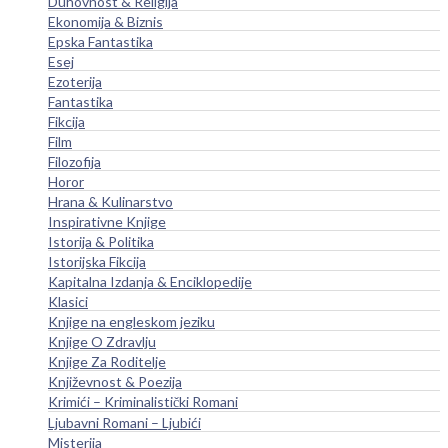
Duhovnost & Religija
Ekonomija & Biznis
Epska Fantastika
Esej
Ezoterija
Fantastika
Fikcija
Film
Filozofija
Horor
Hrana & Kulinarstvo
Inspirativne Knjige
Istorija & Politika
Istorijska Fikcija
Kapitalna Izdanja & Enciklopedije
Klasici
Knjige na engleskom jeziku
Knjige O Zdravlju
Knjige Za Roditelje
Književnost & Poezija
Krimići – Kriminalistički Romani
Ljubavni Romani – Ljubići
Misterija