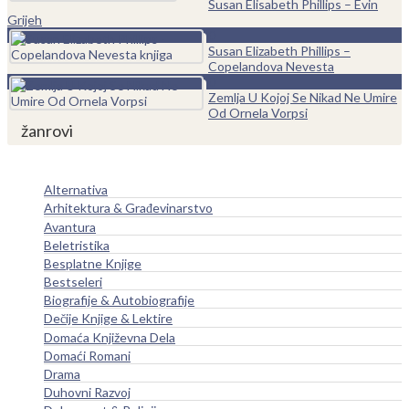
Susan Elisabeth Phillips – Evin
Grijeh
0
Susan Elizabeth Phillips –
Copelandova Nevesta
0
Zemlja U Kojoj Se Nikad Ne Umire
Od Ornela Vorpsi
žanrovi
Alternativa
Arhitektura & Građevinarstvo
Avantura
Beletristika
Besplatne Knjige
Bestseleri
Biografije & Autobiografije
Dečije Knjige & Lektire
Domaća Književna Dela
Domaći Romani
Drama
Duhovni Razvoj