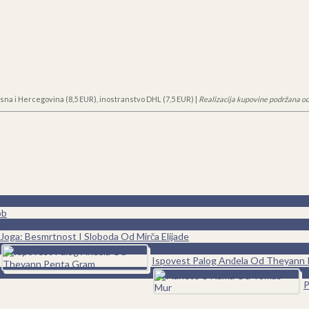
sna i Hercegovina (8,5 EUR), inostranstvo DHL (7,5 EUR) |
Realizacija kupovine podržana od
ob
0
Joga: Besmrtnost I Sloboda Od Mirča Elijade
0
Ispovest Palog Anđela Od Theyann
0
P