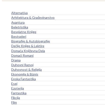
Alternativa
Arhitektura & Građevinarstvo
Avantura
Beletristika
Besplatne Knjige
Bestseleri
Biografije & Autobiografije
Dečije Knjige & Lektire
Domaća Književna Dela
Domaći Romani
Drama
Duhovni Razvoj
Duhovnost & Religija
Ekonomija & Biznis
Epska Fantastika
Esej
Ezoterija
Fantastika
Fikcija
Film