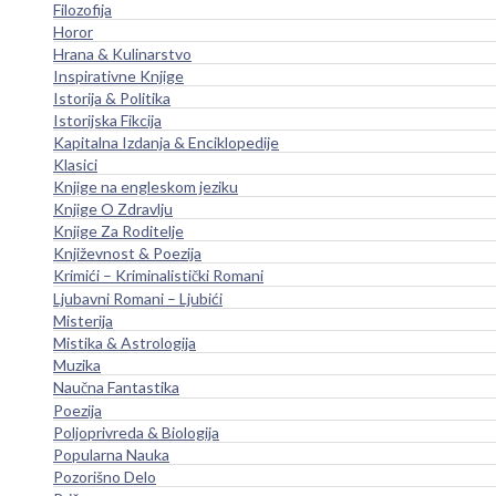
Filozofija
Horor
Hrana & Kulinarstvo
Inspirativne Knjige
Istorija & Politika
Istorijska Fikcija
Kapitalna Izdanja & Enciklopedije
Klasici
Knjige na engleskom jeziku
Knjige O Zdravlju
Knjige Za Roditelje
Književnost & Poezija
Krimići – Kriminalistički Romani
Ljubavni Romani – Ljubići
Misterija
Mistika & Astrologija
Muzika
Naučna Fantastika
Poezija
Poljoprivreda & Biologija
Popularna Nauka
Pozorišno Delo