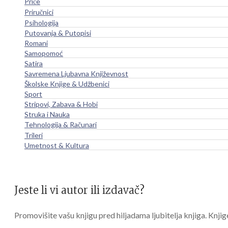
Priče
Priručnici
Psihologija
Putovanja & Putopisi
Romani
Samopomoć
Satira
Savremena Ljubavna Književnost
Školske Knjige & Udžbenici
Sport
Stripovi, Zabava & Hobi
Struka i Nauka
Tehnologija & Računari
Trileri
Umetnost & Kultura
Jeste li vi autor ili izdavač?
Promovišite vašu knjigu pred hiljadama ljubitelja knjiga. Knjig