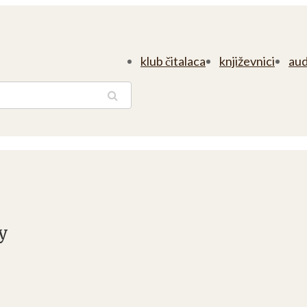
klub čitalaca
književnici
aud
traga
y