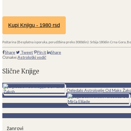
Kupi Knjigu - 1980 rsd
Poštarina (Besplatna isporuka, porudžbina preko 3000din): Srbija 180din Crna Gora, Bo
Share
Tweet
Pin it
Share
Oznake:
Astrološki vodič
Slične Knjige
0
Ogledalo Astrologije Od Maks Žak
žanrovi