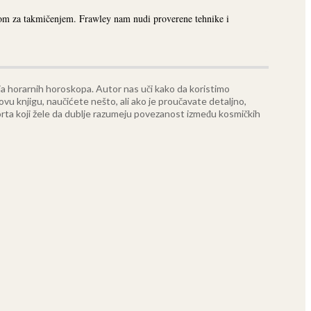
eljom za takmičenjem. Frawley nam nudi proverene tehnike i
ja horarnih horoskopa. Autor nas uči kako da koristimo
ovu knjigu, naučićete nešto, ali ako je proučavate detaljno,
porta koji žele da dublje razumeju povezanost između kosmičkih