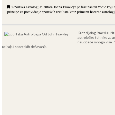
"Sportska astrologija" autora Johna Frawleya je fascinantan vodič koji 
principe za predviđanje sportskih rezultata kroz primenu horarne astrologi
Kroz dijalog između uči
astrološke tehnike za a
naučićete mnogo više. “S
uticaja i sportskih dešavanja.