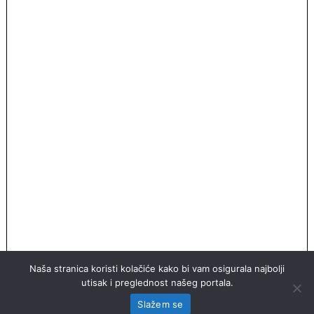
Naša stranica koristi kolačiće kako bi vam osigurala najbolji
utisak i preglednost našeg portala.
Slažem se