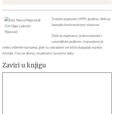
Svojom pojavom 1994. godine, delo je
izazvalo kontraverzne stavove.
Delo je napisano, jednostavnim i
razumljivim jezikom, i ispunjeno je
retko viđenim kartama, gde su obrađeni svi bitni događaji srpske
istorije. Ovo je divno, studiozno i poučno delo.
Zaviri u knjigu