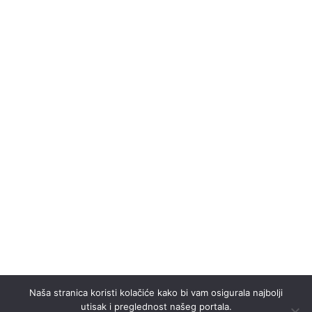
Naša stranica koristi kolačiće kako bi vam osigurala najbolji
utisak i preglednost našeg portala.