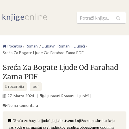
Pretraga
Početna
/
Romani
/
Ljubavni Romani - Ljubići
/
Sreća Za Bogate Ljude Od Farahad Zama PDF
Sreća Za Bogate Ljude Od Farahad
Zama PDF
recenzija
pdf
27. Marta 2024.
Ljubavni Romani - Ljubići
Nema komentara
"Sreća za bogate ljude" je jedinstvena književna poslastica koja
vas vodi u šarmantni svet indijskog gradića obogaćenog opojnim