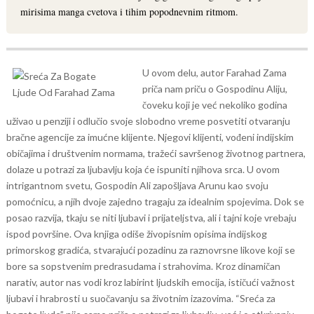
mirisima manga cvetova i tihim popodnevnim ritmom.
U ovom delu, autor Farahad Zama
priča nam priču o Gospodinu Aliju,
čoveku koji je već nekoliko godina
uživao u penziji i odlučio svoje slobodno vreme posvetiti otvaranju
bračne agencije za imućne klijente. Njegovi klijenti, vođeni indijskim
običajima i društvenim normama, tražeći savršenog životnog partnera,
dolaze u potrazi za ljubavlju koja će ispuniti njihova srca. U ovom
intrigantnom svetu, Gospodin Ali zapošljava Arunu kao svoju
pomoćnicu, a njih dvoje zajedno tragaju za idealnim spojevima. Dok se
posao razvija, tkaju se niti ljubavi i prijateljstva, ali i tajni koje vrebaju
ispod površine.
Ova knjiga odiše živopisnim opisima indijskog
primorskog gradića, stvarajući pozadinu za raznovrsne likove koji se
bore sa sopstvenim predrasudama i strahovima. Kroz dinamičan
narativ, autor nas vodi kroz labirint ljudskih emocija, ističući važnost
ljubavi i hrabrosti u suočavanju sa životnim izazovima. “Sreća za