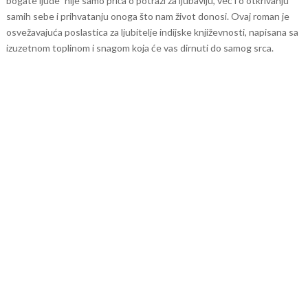
bogate ljude” nije samo priča o potrazi za ljubavlju, već i o otkrivanju
samih sebe i prihvatanju onoga što nam život donosi.
Ovaj roman je
osvežavajuća poslastica za ljubitelje indijske književnosti, napisana sa
izuzetnom toplinom i snagom koja će vas dirnuti do samog srca.