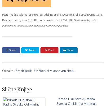
Poštarina (Besplatna isporuka, porudžbina preko 3000din): Srbija 180din Crna Gora,
Bosna i Hercegovina (8,5 EUR), inostranstvo DHL (7,5 EUR) |
Realizacija kupovine
podržana od strane partner kompanije Korisna Knjiga d.o.o
Share
Tweet
Pin it
Share
Oznake:
Srpski jezik
,
Udžbenici za osnovnu školu
Slične Knjige
Priroda I Društvo 3, Radna
Sveska Od Marina Munitlak,